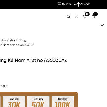
TÌM CỬA HÀNG
GỌI NGAY
0
0
no tri ân khách hàng
Kẻ Nam Aristino ASS030AZ
rắng Kẻ Nam Aristino ASS030AZ
nh giá