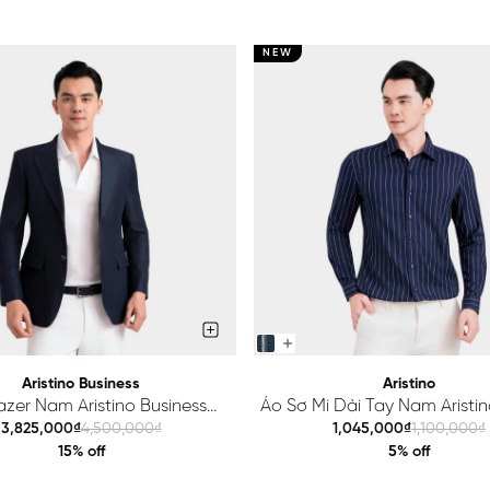
NEW
Aristino Business
Aristino
azer Nam Aristino Business
Áo Sơ Mi Dài Tay Nam Aristino
Premio 1BZ201S0H2
ALS425S0H2
3,825,000₫
4,500,000₫
1,045,000₫
1,100,000₫
15% off
5% off