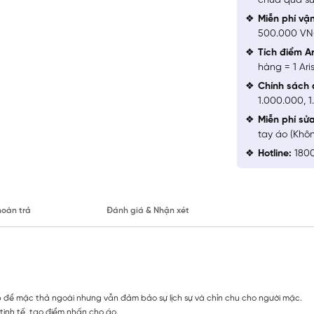
chưa qua sử
Miễn phí vậ
500.000 V
Tích điểm Ar
hàng = 1 Ari
Chính sách 
1.000.000, 
Miễn phí sử
tay áo (Khô
Hotline:
1800
hoàn trả
Đánh giá & Nhận xét
p để mặc thả ngoài nhưng vẫn đảm bảo sự lịch sự và chỉn chu cho người mặc.
 tinh tế, tạo điểm nhấn cho áo.