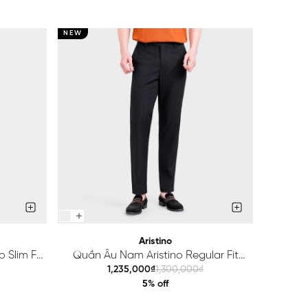
NEW
NEW
Aristino
 Slim Fit
Quần Âu Nam Aristino Regular Fit
Quầ
ATR203S0H2
1,235,000₫
1,300,000₫
5% off