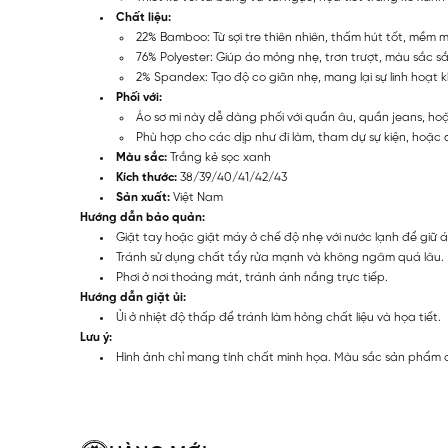
Chất liệu:
22% Bamboo: Từ sợi tre thiên nhiên, thấm hút tốt, mềm m
76% Polyester: Giúp áo mỏng nhẹ, trơn trượt, màu sắc s
2% Spandex: Tạo độ co giãn nhẹ, mang lại sự linh hoạt k
Phối với:
Áo sơ mi này dễ dàng phối với quần âu, quần jeans, ho
Phù hợp cho các dịp như đi làm, tham dự sự kiện, hoặc
Màu sắc:
Trắng kẻ sọc xanh
Kích thước:
38/39/40/41/42/43
Sản xuất:
Việt Nam
Hướng dẫn bảo quản:
Giặt tay hoặc giặt máy ở chế độ nhẹ với nước lạnh để giữ 
Tránh sử dụng chất tẩy rửa mạnh và không ngâm quá lâu.
Phơi ở nơi thoáng mát, tránh ánh nắng trực tiếp.
Hướng dẫn giặt ủi:
Ủi ở nhiệt độ thấp để tránh làm hỏng chất liệu và họa tiết.
Lưu ý:
Hình ảnh chỉ mang tính chất minh họa. Màu sắc sản phẩm c