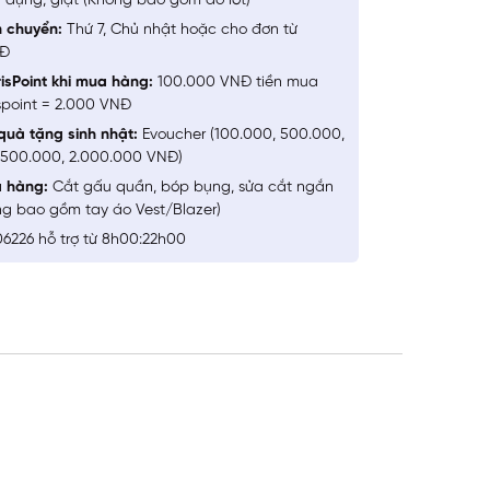
 dụng, giặt (Không bao gồm đồ lót)
n chuyển:
Thứ 7, Chủ nhật hoặc cho đơn từ
NĐ
isPoint khi mua hàng:
100.000 VNĐ tiền mua
spoint = 2.000 VNĐ
quà tặng sinh nhật:
Evoucher (100.000, 500.000,
1.500.000, 2.000.000 VNĐ)
a hàng:
Cắt gấu quần, bóp bụng, sửa cắt ngắn
ng bao gồm tay áo Vest/Blazer)
6226 hỗ trợ từ 8h00:22h00