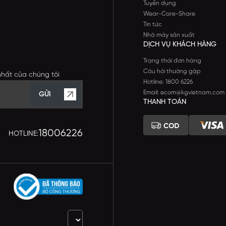
Tuyển dụng
Wear-Care-Share
Tin tức
Nhà máy sản xuất
DỊCH VỤ KHÁCH HÀNG
Trạng thái đơn hàng
Câu hỏi thường gặp
nhất của chúng tôi
Hotline: 1800 6226
Email: ecom@kgvietnam.com
GỬI
THANH TOÁN
18006226
HOTLINE: