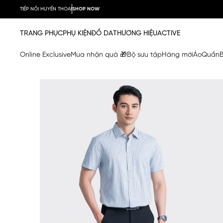
TIẾP NỐI HUYỀN THOẠI
SHOP NOW
TRANG PHỤC
PHỤ KIỆN
ĐỒ DA
THƯƠNG HIỆU
ACTIVE
Online Exclusive
Mua nhận quà 🎁
Bộ sưu tập
Hàng mới
Áo
Quần