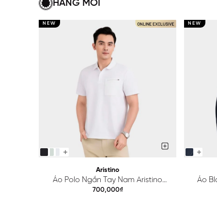
HÀNG MỚI
NEW
NEW
Aristino
Áo Polo Ngắn Tay Nam Aristino
Áo Bl
Regular APS615EDP01
700,000₫