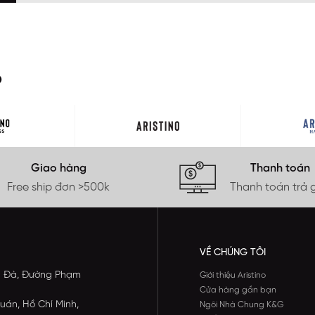
O
Giao hàng
Thanh toán
Free ship đơn >500k
Thanh toán trả 
VỀ CHÚNG TÔI
ông Đà, Đường Phạm
Giới thiệu Aristino
Cửa hàng gần bạn
uán, Hồ Chí Minh,
Ngôi Nhà Chung K&G