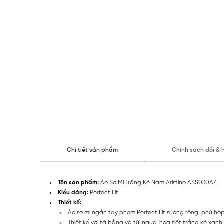
Chi tiết sản phẩm
Chính sách đổi & 
Tên sản phẩm:
Áo Sơ Mi Trắng Kẻ Nam Aristino ASS030AZ
Kiểu dáng:
Perfect Fit
Thiết kế:
Áo sơ mi ngắn tay phom Perfect Fit suông rộng, phù hợ
Thiết kế với tà bằng và túi ngực, họa tiết trắng kẻ xanh