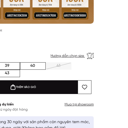
NH
Hướng dẫn chọn size
39
40
41
43
THÊM VÀO GIỎ
g dự kiến
Mua tại showroom
 từ ngày đặt hàng
ong 30 ngày với sản phẩm còn nguyên tem mác,