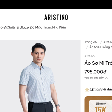
Bộ Đồ
Suits & Blazer
Đồ Mặc Trong
Phụ Kiện
Trang chủ
Aristi
Áo Sơ Mi Trắng 
Aristino
Áo Sơ Mi T
795,000đ
(Giá đã bao gồm VAT)
Viết đá
4.5
(406)