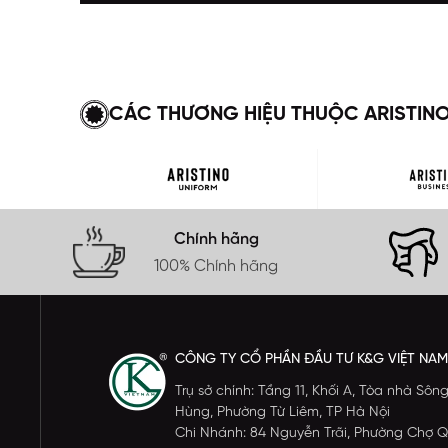
CÁC THƯƠNG HIỆU THUỘC ARISTIN
Chính hãng
100% Chính hãng
CÔNG TY CỔ PHẦN ĐẦU TƯ K&G VIỆT NAM
Trụ sở chính: Tầng 11, Khối A, Tòa nhà S
Hùng, Phường Từ Liêm, TP Hà Nội
Chi Nhánh: 84 Nguyễn Trãi, Phường Chợ Q