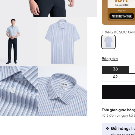
TRẮNG KẺ SỌC XA
Bảng size
38
42
Thời gian giao hàn
Từ 3 đến 5 ngày kể
Đổi hàng:
tr