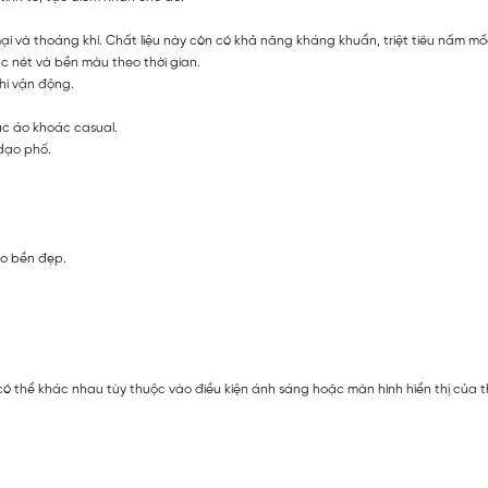
ại và thoáng khí. Chất liệu này còn có khả năng kháng khuẩn, triệt tiêu nấm mốc
ắc nét và bền màu theo thời gian.
hi vận động.
ặc áo khoác casual.
 dạo phố.
áo bền đẹp.
ó thể khác nhau tùy thuộc vào điều kiện ánh sáng hoặc màn hình hiển thị của t