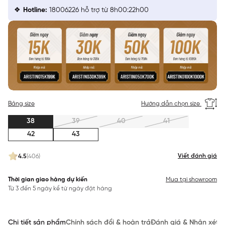
Hotline:
18006226 hỗ trợ từ 8h00:22h00
Bảng size
Hướng dẫn chọn size
38
39
40
41
42
43
Viết đánh giá
4.5
(406)
Thời gian giao hàng dự kiến
Mua tại showroom
Từ 3 đến 5 ngày kể từ ngày đặt hàng
Chi tiết sản phẩm
Chính sách đổi & hoàn trả
Đánh giá & Nhận xét