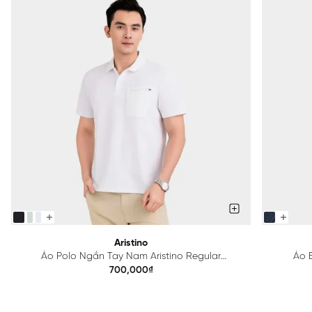
Aristino
Áo Polo Ngắn Tay Nam Aristino Regular
Áo B
APS615EDP01
700,000₫