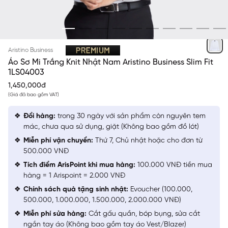
TRẮNG SOLID
Aristino Business
Áo Sơ Mi Trắng Knit Nhật Nam Aristino Business Slim Fit
1LS04003
1,450,000đ
(Giá đã bao gồm VAT)
Đổi hàng:
trong 30 ngày với sản phẩm còn nguyên tem
mác, chưa qua sử dụng, giặt (Không bao gồm đồ lót)
Miễn phí vận chuyển:
Thứ 7, Chủ nhật hoặc cho đơn từ
500.000 VNĐ
Tích điểm ArisPoint khi mua hàng:
100.000 VNĐ tiền mua
hàng = 1 Arispoint = 2.000 VNĐ
Chính sách quà tặng sinh nhật:
Evoucher (100.000,
500.000, 1.000.000, 1.500.000, 2.000.000 VNĐ)
Miễn phí sửa hàng:
Cắt gấu quần, bóp bụng, sửa cắt
ngắn tay áo (Không bao gồm tay áo Vest/Blazer)