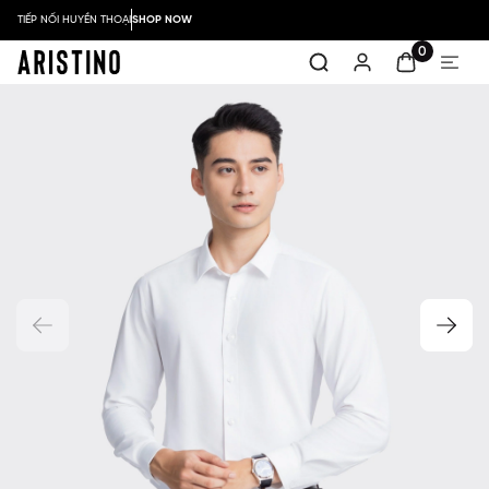
TIẾP NỐI HUYỀN THOẠI
SHOP NOW
0