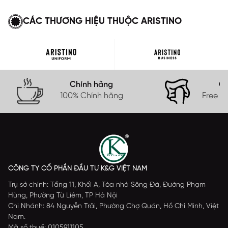
CÁC THƯƠNG HIỆU THUỘC ARISTINO
Chính hãng
Gi
100% Chính hãng
Free s
CÔNG TY CỔ PHẦN ĐẦU TƯ K&G VIỆT NAM
Trụ sở chính: Tầng 11, Khối A, Tòa nhà Sông Đà, Đường Phạm
Hùng, Phường Từ Liêm, TP Hà Nội
Chi Nhánh: 84 Nguyễn Trãi, Phường Chợ Quán, Hồ Chí Minh, Việt
Nam.
Mã số thuế: 0105911105