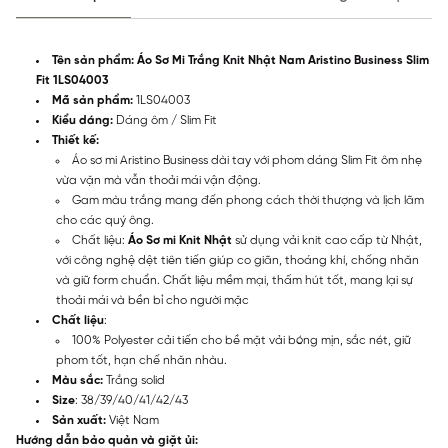
Tên sản phẩm: Áo Sơ Mi Trắng Knit Nhật Nam Aristino Business Slim
Fit 1LS04003
Mã sản phẩm:
1LS04003
Kiểu dáng:
Dáng ôm / Slim Fit
Thiết kế:
Áo sơ mi Aristino Business dài tay với phom dáng Slim Fit ôm nhẹ
vừa vặn mà vẫn thoải mái vận động.
Gam màu trắng mang đến phong cách thời thượng và lịch lãm
cho các quý ông.
Chất liệu:
Áo Sơ mi Knit Nhật
sử dụng vải knit cao cấp từ Nhật,
với công nghệ dệt tiên tiến giúp co giãn, thoáng khí, chống nhăn
và giữ form chuẩn. Chất liệu mềm mại, thấm hút tốt, mang lại sự
thoải mái và bền bỉ cho người mặc
Chất liệu
:
100% Polyester cải tiến cho bề mặt vải bóng mịn, sắc nét, giữ
phom tốt, hạn chế nhăn nhàu.
Màu sắc:
Trắng solid
Size
: 38/39/40/41/42/43
Sản xuất:
Việt Nam
Hướng dẫn bảo quản và giặt ủi: