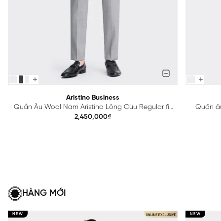
Aristino Business
Quần Âu Wool Nam Aristino Lông Cừu Regular fit
Quần âu
1TR0170Z
2,450,000₫
HÀNG MỚI
NEW
NEW