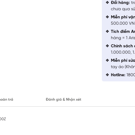
Đổi hàng:
tr
chưa qua sử
Miễn phí vậ
500.000 V
Tích điểm Ar
hàng = 1 Ari
Chính sách 
1.000.000, 
Miễn phí sử
tay áo (Khô
Hotline:
1800
hoàn trả
Đánh giá & Nhận xét
000Z