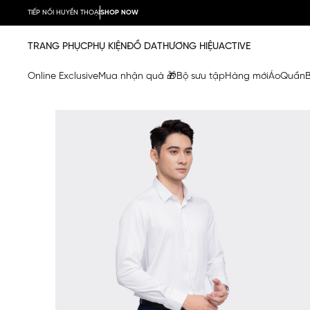
TIẾP NỐI HUYỀN THOẠI
SHOP NOW
TRANG PHỤC
PHỤ KIỆN
ĐỒ DA
THƯƠNG HIỆU
ACTIVE
Online Exclusive
Mua nhận quà 🎁
Bộ sưu tập
Hàng mới
Áo
Quần