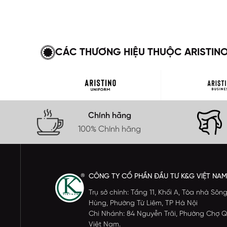
CÁC THƯƠNG HIỆU THUỘC ARISTIN
Chính hãng
100% Chính hãng
CÔNG TY CỔ PHẦN ĐẦU TƯ K&G VIỆT NAM
Trụ sở chính: Tầng 11, Khối A, Tòa nhà S
Hùng, Phường Từ Liêm, TP Hà Nội
Chi Nhánh: 84 Nguyễn Trãi, Phường Chợ Q
Việt Nam.