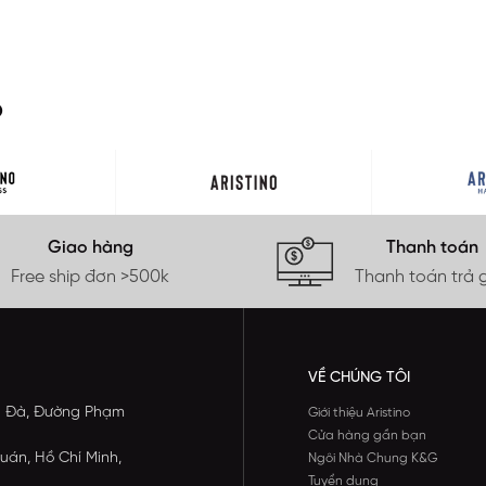
O
Giao hàng
Thanh toán
Free ship đơn >500k
Thanh toán trả 
VỀ CHÚNG TÔI
ông Đà, Đường Phạm
Giới thiệu Aristino
Cửa hàng gần bạn
uán, Hồ Chí Minh,
Ngôi Nhà Chung K&G
Tuyển dụng