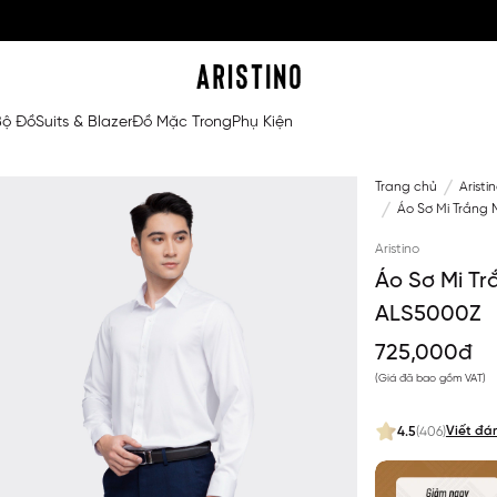
Bộ Đồ
Suits & Blazer
Đồ Mặc Trong
Phụ Kiện
Trang chủ
Aristi
Áo Sơ Mi Trắng 
Aristino
Áo Sơ Mi Tr
ALS5000Z
725,000đ
(Giá đã bao gồm VAT)
Viết đá
4.5
(406)