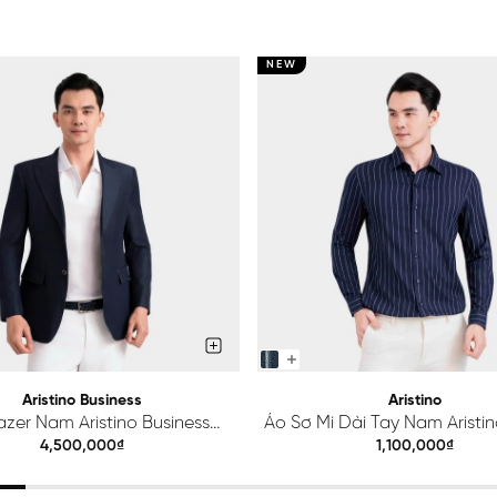
NEW
Aristino Business
Aristino
azer Nam Aristino Business
Áo Sơ Mi Dài Tay Nam Aristino
Premio 1BZ201S0H2
ALS425S0H2
4,500,000₫
1,100,000₫