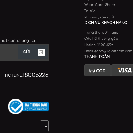
Wear-Care-Share
Tin tức
Nhà máy sản xuất
DỊCH VỤ KHÁCH HÀNG
Trạng thái đơn hàng
Câu hỏi thường gặp
nhất của chúng tôi
Hotline: 1800 6226
Email: ecom@kgvietnam.com
GỬI
THANH TOÁN
18006226
HOTLINE: