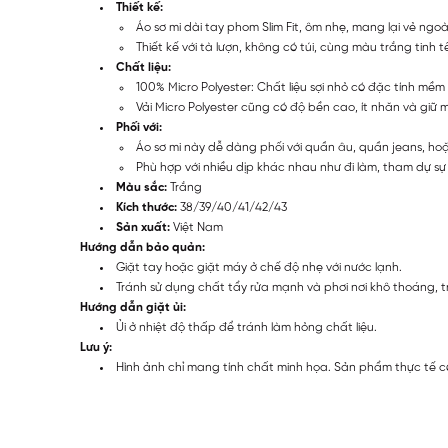
Thiết kế:
Áo sơ mi dài tay phom Slim Fit, ôm nhẹ, mang lại vẻ ngoà
Thiết kế với tà lượn, không có túi, cùng màu trắng tinh
Chất liệu:
100% Micro Polyester: Chất liệu sợi nhỏ có đặc tính mề
Vải Micro Polyester cũng có độ bền cao, ít nhăn và giữ
Phối với:
Áo sơ mi này dễ dàng phối với quần âu, quần jeans, h
Phù hợp với nhiều dịp khác nhau như đi làm, tham dự sự k
Màu sắc:
Trắng
Kích thước:
38/39/40/41/42/43
Sản xuất:
Việt Nam
Hướng dẫn bảo quản:
Giặt tay hoặc giặt máy ở chế độ nhẹ với nước lạnh.
Tránh sử dụng chất tẩy rửa mạnh và phơi nơi khô thoáng, t
Hướng dẫn giặt ủi:
Ủi ở nhiệt độ thấp để tránh làm hỏng chất liệu.
Lưu ý:
Hình ảnh chỉ mang tính chất minh họa. Sản phẩm thực tế c