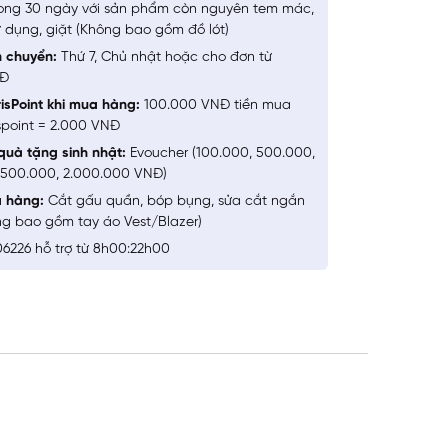
ong 30 ngày với sản phẩm còn nguyên tem mác,
 dụng, giặt (Không bao gồm đồ lót)
n chuyển:
Thứ 7, Chủ nhật hoặc cho đơn từ
NĐ
isPoint khi mua hàng:
100.000 VNĐ tiền mua
spoint = 2.000 VNĐ
quà tặng sinh nhật:
Evoucher (100.000, 500.000,
1.500.000, 2.000.000 VNĐ)
a hàng:
Cắt gấu quần, bóp bụng, sửa cắt ngắn
ng bao gồm tay áo Vest/Blazer)
6226 hỗ trợ từ 8h00:22h00