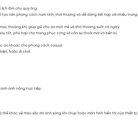
i lịch lãm cho quý ông.
 tế tạo nên phong cách nam tính, thời thượng và dễ dàng kết hợp với nhiều trang
m mại, thoáng khí, giúp giữ cho áo mát mẻ và khô thoáng suốt cả ngày.
 màu tốt, phù hợp cho trang phục công sở cần sự thoải mái và bền bỉ.
oặc áo khoác cho phong cách casual.
iện, hoặc đi chơi.
ránh ánh nắng trực tiếp.
ó thể khác về màu sắc do ánh sáng khi chụp hoặc màn hình hiển thị của thiết b