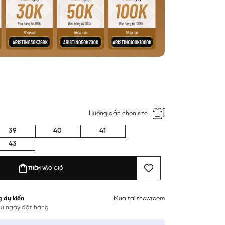
Hướng dẫn chọn size
39
40
41
43
THÊM VÀO GIỎ
g dự kiến
Mua tại showroom
 từ ngày đặt hàng