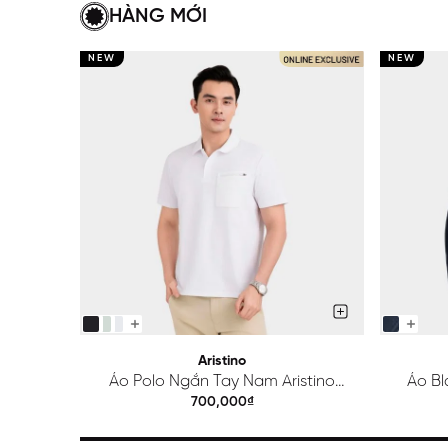
HÀNG MỚI
NEW
NEW
Aristino
Áo Polo Ngắn Tay Nam Aristino
Áo Bl
Regular APS615EDP01
700,000₫