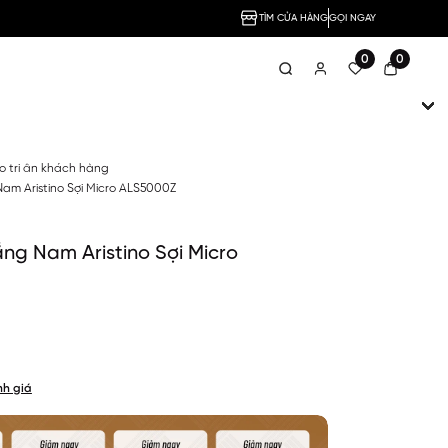
TÌM CỬA HÀNG
GỌI NGAY
0
0
no tri ân khách hàng
Nam Aristino Sợi Micro ALS5000Z
ắng Nam Aristino Sợi Micro
nh giá