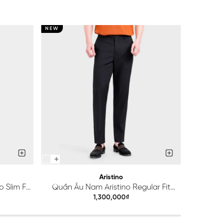
NEW
NEW
Aristino
 Slim Fit
Quần Âu Nam Aristino Regular Fit
Quầ
ATR203S0H2
1,300,000₫