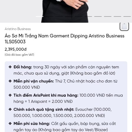
TRẮNG SOLID
Aristino Business
Áo Sơ Mi Trắng Nam Garment Dipping Aristino Business
1LS05003
2,395,000đ
(Giá đã bao gồm VAT)
Đổi hàng:
trong 30 ngày với sản phẩm còn nguyên tem
mác, chưa qua sử dụng, giặt (Không bao gồm đồ lót)
Miễn phí vận chuyển:
Thứ 7, Chủ nhật hoặc cho đơn từ
500.000 VNĐ
Tích điểm ArisPoint khi mua hàng:
100.000 VNĐ tiền mua
hàng = 1 Arispoint = 2.000 VNĐ
Chính sách quà tặng sinh nhật:
Evoucher (100.000,
500.000, 1.000.000, 1.500.000, 2.000.000 VNĐ)
Miễn phí sửa hàng:
Cắt gấu quần, bóp bụng, sửa cắt
ngắn tay áo (Không bao gồm tay áo Vest/Blazer)