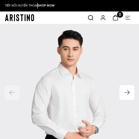
TIẾP NỐI HUYỀN THOẠI
SHOP NOW
0