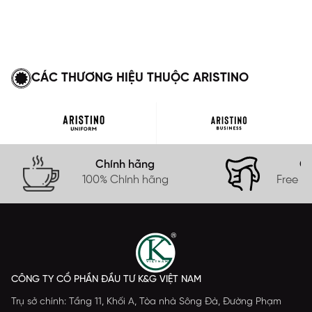
CÁC THƯƠNG HIỆU THUỘC ARISTINO
Chính hãng
Gi
100% Chính hãng
Free s
CÔNG TY CỔ PHẦN ĐẦU TƯ K&G VIỆT NAM
Trụ sở chính: Tầng 11, Khối A, Tòa nhà Sông Đà, Đường Phạm