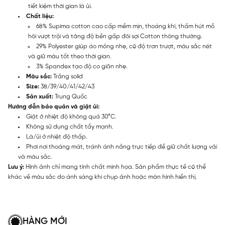
tiết kiệm thời gian là ủi.
Chất liệu:
68% Supima cotton cao cấp mềm mịn, thoáng khí, thấm hút mồ
hôi vượt trội và tăng độ bền gấp đôi sợi Cotton thông thường.
29% Polyester giúp áo mỏng nhẹ, có độ trơn trượt, màu sắc nét
và giữ màu tốt theo thời gian.
3% Spandex tạo độ co giãn nhẹ.
Màu sắc:
Trắng solid
Size:
38/39/40/41/42/43
Sản xuất:
Trung Quốc
Hướng dẫn bảo quản và giặt ủi:
Giặt ở nhiệt độ không quá 30°C.
Không sử dụng chất tẩy mạnh.
Là/ủi ở nhiệt độ thấp.
Phơi nơi thoáng mát, tránh ánh nắng trực tiếp để giữ chất lượng vải
và màu sắc.
Lưu ý:
Hình ảnh chỉ mang tính chất minh họa. Sản phẩm thực tế có thể
khác về màu sắc do ánh sáng khi chụp ảnh hoặc màn hình hiển thị.
HÀNG MỚI