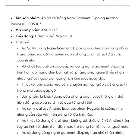
Tên sản phẩm:
Áo Sơ Mi Trắng Nam Garment Dipping Aristino
Business 1LS05003
Mã sản phẩm:
1LS05003
Kiểu dáng:
Dáng vừa/ Regular Fit
Thiết kế:
Áo Sơ Mi Công Nghệ Garment Dipping của Aristino không chỉ là
trang phục mà còn là tuyên ngôn phong cách và sự tự tin cho
doanh nhân.
Với chất liệu cotton cao cấp và công nghệ Garment Dipping
tiên tiến, áo mang đến bề mặt vải phẳng phiu, giảm thiểu nhăn
nhàu, giữ vẻ ngoài gọn gàng, lịch lãm suốt ngày dài.
Thiết kế form dáng vừa vặn, chuyên nghiệp, giúp quý ông tự tin
trong mọi cuộc gặp gỡ.
Sản phẩm là biểu tượng của phong cách vượt thời gian, thể
hiện đẳng cấp và sự tinh tế qua từng chi tiết.
Áo sơ mi dài tay Aristino Business phom Regular fit suông nhẹ
nhưng vẫn vừa vặn, tôn dáng tối đa khi mặc.
Áo thiết kế đơn giản, tà lượn, không túi, thêu chữ ký Aristino trên
tay áo tinh tế, đem đến diện mạo trẻ trung lịch lãm cho người mặc.
Áo sử dụng công nghệ garment dipping hạn chế nhăn nhàu,