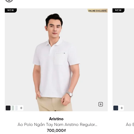
NEW
NEW
Aristino
Áo Polo Ngắn Tay Nam Aristino Regular
Áo B
APS615EDP01
700,000₫