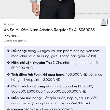
XÁM SOLID
Aristino
Áo Sơ Mi Xám Nam Aristino Regular Fit ALS0600S3
995,000đ
(Giá đã bao gồm VAT)
Đổi hàng:
trong 30 ngày với sản phẩm còn nguyên tem
mác, chưa qua sử dụng, giặt (Không bao gồm đồ lót)
Miễn phí vận chuyển:
Thứ 7, Chủ nhật hoặc cho đơn từ
500.000 VNĐ
Tích điểm ArisPoint khi mua hàng:
100.000 VNĐ tiền mua
hàng = 1 Arispoint = 2.000 VNĐ
Chính sách quà tặng sinh nhật:
Evoucher (100.000,
500.000, 1.000.000, 1.500.000, 2.000.000 VNĐ)
Miễn phí sửa hàng:
Cắt gấu quần, bóp bụng, sửa cắt
ngắn tay áo (Không bao gồm tay áo Vest/Blazer)