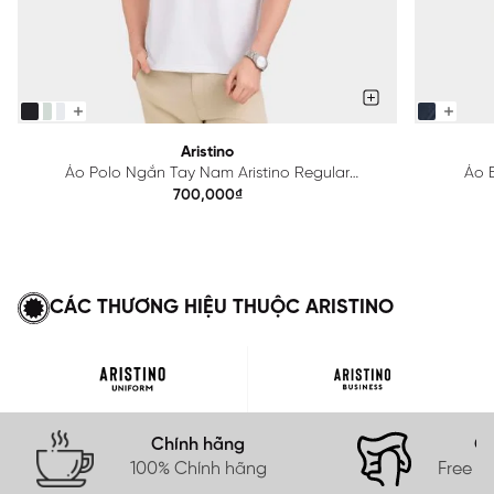
Aristino
Áo Polo Ngắn Tay Nam Aristino Regular
Áo B
APS615EDP01
700,000₫
CÁC THƯƠNG HIỆU THUỘC ARISTINO
Chính hãng
Gi
100% Chính hãng
Free s