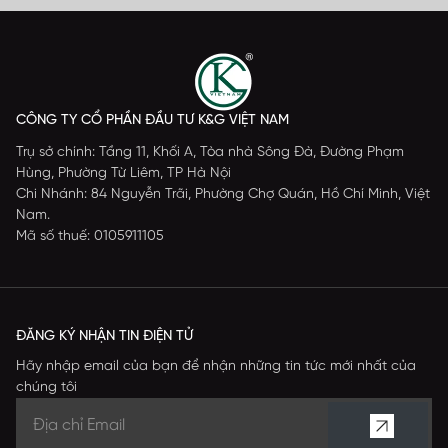
CÔNG TY CỔ PHẦN ĐẦU TƯ K&G VIỆT NAM
Trụ sở chính: Tầng 11, Khối A, Tòa nhà Sông Đà, Đường Phạm
Hùng, Phường Từ Liêm, TP Hà Nội
Chi Nhánh: 84 Nguyễn Trãi, Phường Chợ Quán, Hồ Chí Minh, Việt
Nam.
Mã số thuế: 0105911105
ĐĂNG KÝ NHẬN TIN ĐIỆN TỬ
Hãy nhập email của bạn để nhận những tin tức mới nhất của
chúng tôi