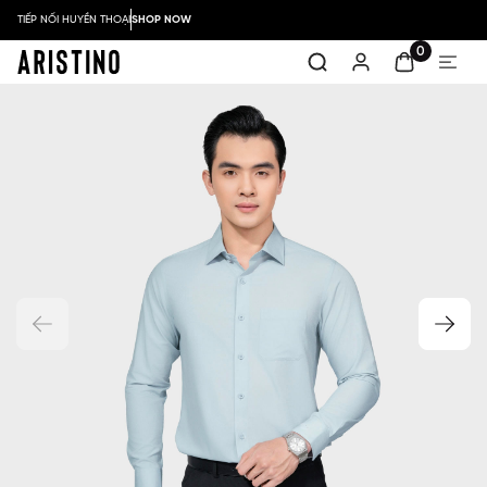
TIẾP NỐI HUYỀN THOẠI
SHOP NOW
0