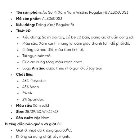
Tên sản phẩm:
Áo Sơ Mi Xám Nam Aristino Regular Fit ALS0600S3
Mã sản phẩm:
ALS0600S3
Kiểu dáng:
Dáng vừa/ Regular Fit
Thiết kế:
Kiểu dáng: Sơ mi dài tay, cổ bẻ cơ bản, dáng áo chuẩn công sở.
Màu sắc: Xám xanh, mang lại cảm giác thanh lịch, dễ phối đồ.
Không có họa tiết, màu trơn tinh tế.
Túi ngực bên trái.
Cúc áo cùng tông màu xanh nhạt.
Logo
Aristino
được thêu nhỏ gọn ở cổ tay trái
Chất liệu:
48% Polyester
45% Visco
5% silk
2% Spandex
Màu sắc:
Xám solid
Size:
38/39/40/41/42/43
Sản xuất:
Việt Nam
Hướng dẫn bảo quản và giặt ủi:
Giặt ở nhiệt độ không quá 30°C.
Không sử dụng chất tẩy mạnh.