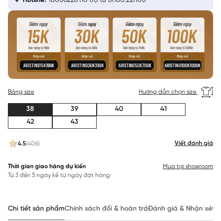
Hotline:
18006226 hỗ trợ từ 8h00:22h00
Bảng size
Hướng dẫn chọn size
38
39
40
41
42
43
Viết đánh giá
4.5
(406)
Thời gian giao hàng dự kiến
Mua tại showroom
Từ 3 đến 5 ngày kể từ ngày đặt hàng
Chi tiết sản phẩm
Chính sách đổi & hoàn trả
Đánh giá & Nhận xét