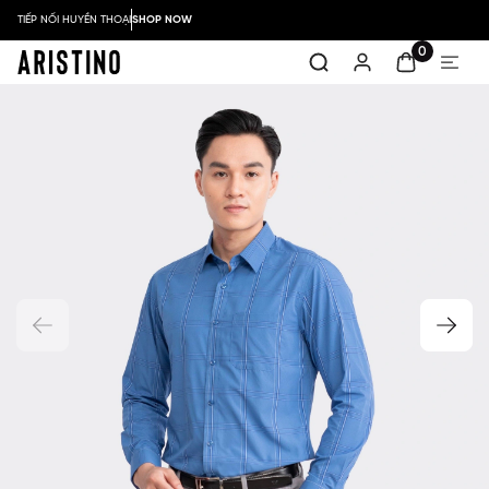
TIẾP NỐI HUYỀN THOẠI
SHOP NOW
0