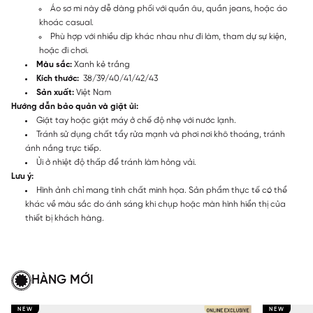
Áo sơ mi này dễ dàng phối với quần âu, quần jeans, hoặc áo
khoác casual.
Phù hợp với nhiều dịp khác nhau như đi làm, tham dự sự kiện,
hoặc đi chơi.
Màu sắc:
Xanh kẻ trắng
Kích thước:
38/39/40/41/42/43
Sản xuất:
Việt Nam
Hướng dẫn bảo quản và giặt ủi:
Giặt tay hoặc giặt máy ở chế độ nhẹ với nước lạnh.
Tránh sử dụng chất tẩy rửa mạnh và phơi nơi khô thoáng, tránh
ánh nắng trực tiếp.
Ủi ở nhiệt độ thấp để tránh làm hỏng vải.
Lưu ý:
Hình ảnh chỉ mang tính chất minh họa. Sản phẩm thực tế có thể
khác về màu sắc do ánh sáng khi chụp hoặc màn hình hiển thị của
thiết bị khách hàng.
HÀNG MỚI
NEW
NEW