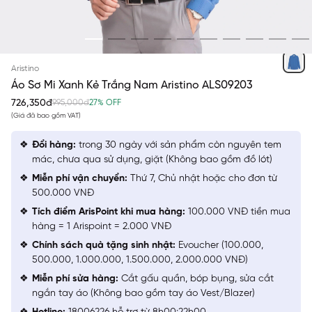
XANH
Aristino
Áo Sơ Mi Xanh Kẻ Trắng Nam Aristino ALS09203
726,350đ
995,000đ
27% OFF
(Giá đã bao gồm VAT)
Đổi hàng:
trong 30 ngày với sản phẩm còn nguyên tem
mác, chưa qua sử dụng, giặt (Không bao gồm đồ lót)
Miễn phí vận chuyển:
Thứ 7, Chủ nhật hoặc cho đơn từ
500.000 VNĐ
Tích điểm ArisPoint khi mua hàng:
100.000 VNĐ tiền mua
hàng = 1 Arispoint = 2.000 VNĐ
Chính sách quà tặng sinh nhật:
Evoucher (100.000,
500.000, 1.000.000, 1.500.000, 2.000.000 VNĐ)
Miễn phí sửa hàng:
Cắt gấu quần, bóp bụng, sửa cắt
ngắn tay áo (Không bao gồm tay áo Vest/Blazer)