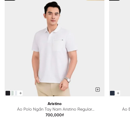
Aristino
Áo Polo Ngắn Tay Nam Aristino Regular
Áo B
APS615EDP01
700,000₫