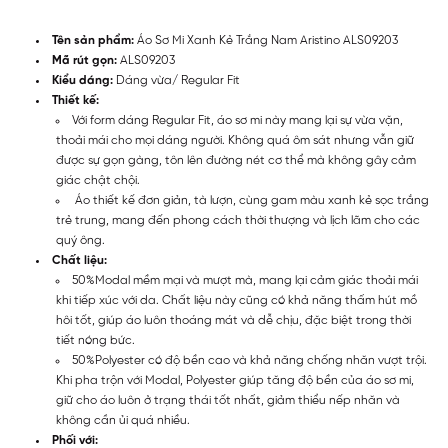
Tên sản phẩm:
Áo Sơ Mi Xanh Kẻ Trắng Nam Aristino ALS09203
Mã rút gọn:
ALS09203
Kiểu dáng:
Dáng vừa/ Regular Fit
Thiết kế:
Với form dáng Regular Fit, áo sơ mi này mang lại sự vừa vặn,
thoải mái cho mọi dáng người. Không quá ôm sát nhưng vẫn giữ
được sự gọn gàng, tôn lên đường nét cơ thể mà không gây cảm
giác chật chội.
Áo thiết kế đơn giản, tà lượn, cùng gam màu xanh kẻ sọc trắng
trẻ trung, mang đến phong cách thời thượng và lịch lãm cho các
quý ông.
Chất liệu:
50%Modal mềm mại và mượt mà, mang lại cảm giác thoải mái
khi tiếp xúc với da. Chất liệu này cũng có khả năng thấm hút mồ
hôi tốt, giúp áo luôn thoáng mát và dễ chịu, đặc biệt trong thời
tiết nóng bức.
50%Polyester có độ bền cao và khả năng chống nhăn vượt trội.
Khi pha trộn với Modal, Polyester giúp tăng độ bền của áo sơ mi,
giữ cho áo luôn ở trạng thái tốt nhất, giảm thiểu nếp nhăn và
không cần ủi quá nhiều.
Phối với: