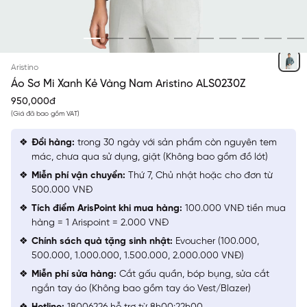
XANH KẺ VÀNG
Aristino
Áo Sơ Mi Xanh Kẻ Vàng Nam Aristino ALS0230Z
950,000đ
(Giá đã bao gồm VAT)
Đổi hàng:
trong 30 ngày với sản phẩm còn nguyên tem
mác, chưa qua sử dụng, giặt (Không bao gồm đồ lót)
Miễn phí vận chuyển:
Thứ 7, Chủ nhật hoặc cho đơn từ
500.000 VNĐ
Tích điểm ArisPoint khi mua hàng:
100.000 VNĐ tiền mua
hàng = 1 Arispoint = 2.000 VNĐ
Chính sách quà tặng sinh nhật:
Evoucher (100.000,
500.000, 1.000.000, 1.500.000, 2.000.000 VNĐ)
Miễn phí sửa hàng:
Cắt gấu quần, bóp bụng, sửa cắt
ngắn tay áo (Không bao gồm tay áo Vest/Blazer)