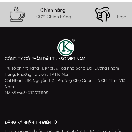
Chính hãng
Gi
100% Chính hãng
Free s
CÔNG TY CỔ PHẦN ĐẦU TƯ K&G VIỆT NAM
Trụ sở chính: Tầng 11, Khối A, Tòa nhà Sông Đà, Đường Phạm
Hùng, Phường Từ Liêm, TP Hà Nội
Chi Nhánh: 84 Nguyễn Trãi, Phường Chợ Quán, Hồ Chí Minh, Việt
Nam.
Mã số thuế: 0105911105
ĐĂNG KÝ NHẬN TIN ĐIỆN TỬ
Hãy nhập email của bạn để nhận những tin tức mới nhất của