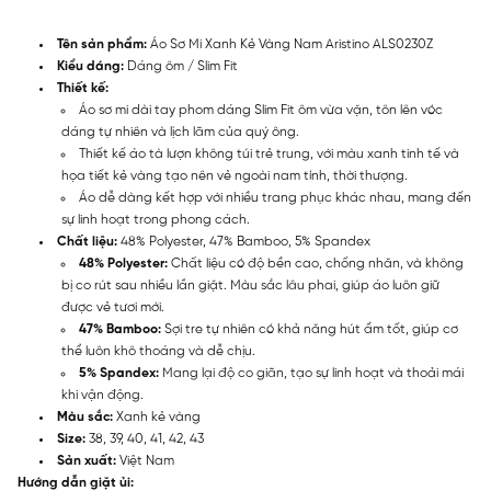
Tên sản phẩm:
Áo Sơ Mi Xanh Kẻ Vàng Nam Aristino ALS0230Z
Kiểu dáng:
Dáng ôm / Slim Fit
Thiết kế:
Áo sơ mi dài tay phom dáng Slim Fit ôm vừa vặn, tôn lên vóc
dáng tự nhiên và lịch lãm của quý ông.
Thiết kế áo tà lượn không túi trẻ trung, với màu xanh tinh tế và
họa tiết kẻ vàng tạo nên vẻ ngoài nam tính, thời thượng.
Áo dễ dàng kết hợp với nhiều trang phục khác nhau, mang đến
sự linh hoạt trong phong cách.
Chất liệu:
48% Polyester, 47% Bamboo, 5% Spandex
48% Polyester:
Chất liệu có độ bền cao, chống nhăn, và không
bị co rút sau nhiều lần giặt. Màu sắc lâu phai, giúp áo luôn giữ
được vẻ tươi mới.
47% Bamboo:
Sợi tre tự nhiên có khả năng hút ẩm tốt, giúp cơ
thể luôn khô thoáng và dễ chịu.
5% Spandex:
Mang lại độ co giãn, tạo sự linh hoạt và thoải mái
khi vận động.
Màu sắc:
Xanh kẻ vàng
Size:
38, 39, 40, 41, 42, 43
Sản xuất:
Việt Nam
Hướng dẫn giặt ủi: