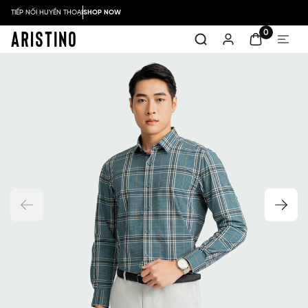
TIẾP NỐI HUYỀN THOẠI
SHOP NOW
0