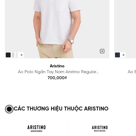
Aristino
Áo Polo Ngắn Tay Nam Aristino Regular
Áo B
APS615EDP01
700,000₫
CÁC THƯƠNG HIỆU THUỘC ARISTINO