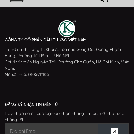
CÔNG TY CỔ PHẦN ĐẦU TƯ K&G VIỆT NAM
Trụ sở chính: Tầng 11, Khối A, Tòa nhà Sông Đà, Đường Phạm
Hùng, Phường Từ Liêm, TP Hà Nội
Chi Nhánh: 84 Nguyễn Trãi, Phường Chợ Quán, Hồ Chí Minh, Việt
Nam.
Mã số thuế: 0105911105
ĐĂNG KÝ NHẬN TIN ĐIỆN TỬ
Hãy nhập email của bạn để nhận những tin tức mới nhất của
chúng tôi