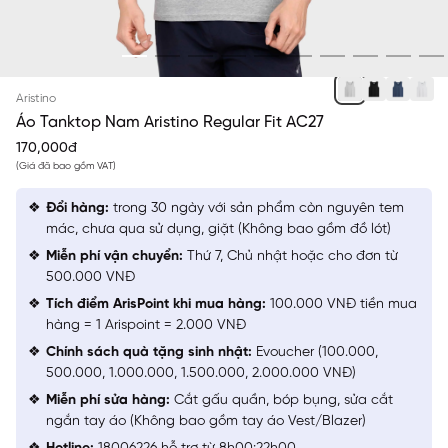
XÁM 5 M
Aristino
Áo Tanktop Nam Aristino Regular Fit AC27
170,000đ
(Giá đã bao gồm VAT)
Đổi hàng:
trong 30 ngày với sản phẩm còn nguyên tem
mác, chưa qua sử dụng, giặt (Không bao gồm đồ lót)
Miễn phí vận chuyển:
Thứ 7, Chủ nhật hoặc cho đơn từ
500.000 VNĐ
Tích điểm ArisPoint khi mua hàng:
100.000 VNĐ tiền mua
hàng = 1 Arispoint = 2.000 VNĐ
Chính sách quà tặng sinh nhật:
Evoucher (100.000,
500.000, 1.000.000, 1.500.000, 2.000.000 VNĐ)
Miễn phí sửa hàng:
Cắt gấu quần, bóp bụng, sửa cắt
ngắn tay áo (Không bao gồm tay áo Vest/Blazer)