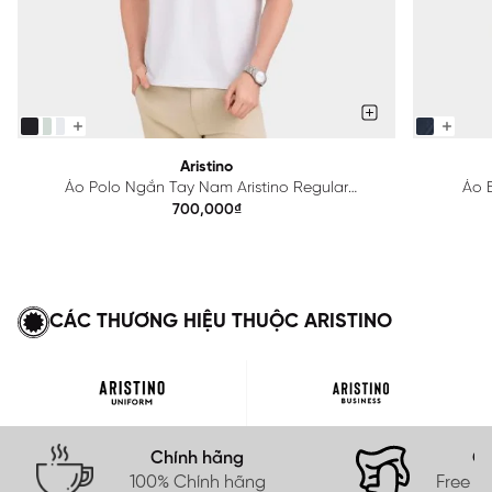
Aristino
Áo Polo Ngắn Tay Nam Aristino Regular
Áo B
APS615EDP01
700,000₫
CÁC THƯƠNG HIỆU THUỘC ARISTINO
Chính hãng
Gi
100% Chính hãng
Free s