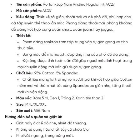
Tên sản phẩm
: Áo Tanktop Nam Aristino Regular Fit AC27
Mã sản phẩm:
AC27
Kiểu dáng
: Thiết kế tối giản, thoải mái và dễ phối đồ, phù hợp cho
cả tập luyện thể thao lẫn mặc Phong dáng thoải mái, phóng khoáng
dễ dàng kết hợp cùng quần short, quần jeans hay jogger.
Thiết kế
:
Phom dáng tanktop trơn tập trung vào sự gọn gàng và tính
thực tiễn.
Bảng màu dễ mix match, đáp ứng nhu cầu phối đồ đa dạng.
Độ rộng được tính toán cân đối giúp người mặc linh hoạt trong
mọi chuyển động mà vẫn giữ được sự gọn gàng.
Chất liệu
: 95% Cotton, 5% Spandex
Chất liệu mang lại trải nghiệm vượt trội khi kết hợp giữa Cotton
mềm mại và thấm hút tốt cùng Spandex co giãn nhẹ, tăng thoải
mái khi vận động.
Màu sắc
: Xám 5 M, Đen 1, Trắng 2, Xanh tím than 2
Size
: M/L/XL/XXL
Sản xuất
: Việt Nam
Hướng dẫn bảo quản và giặt ủi:
Giặt máy ở chế độ nhẹ, nhiệt độ thường.
Không sử dụng hóa chất tẩy có chứa Clo.
Phơi vắt ngang, trong bóng mát.