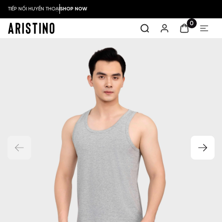
TIẾP NỐI HUYỀN THOẠI
SHOP NOW
0