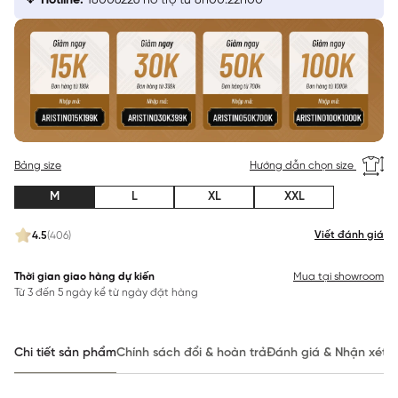
Hotline:
18006226 hỗ trợ từ 8h00:22h00
Bảng size
Hướng dẫn chọn size
M
L
XL
XXL
Viết đánh giá
4.5
(406)
Thời gian giao hàng dự kiến
Mua tại showroom
Từ 3 đến 5 ngày kể từ ngày đặt hàng
Chi tiết sản phẩm
Chính sách đổi & hoàn trả
Đánh giá & Nhận xét