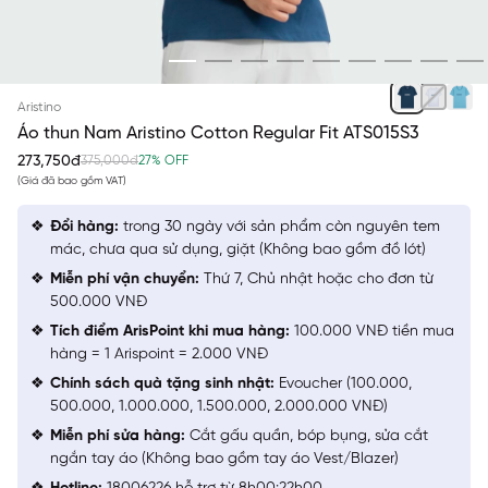
XANH CỔ VỊT
Aristino
Áo thun Nam Aristino Cotton Regular Fit ATS015S3
273,750đ
375,000đ
27% OFF
(Giá đã bao gồm VAT)
Đổi hàng:
trong 30 ngày với sản phẩm còn nguyên tem
mác, chưa qua sử dụng, giặt (Không bao gồm đồ lót)
Miễn phí vận chuyển:
Thứ 7, Chủ nhật hoặc cho đơn từ
500.000 VNĐ
Tích điểm ArisPoint khi mua hàng:
100.000 VNĐ tiền mua
hàng = 1 Arispoint = 2.000 VNĐ
Chính sách quà tặng sinh nhật:
Evoucher (100.000,
500.000, 1.000.000, 1.500.000, 2.000.000 VNĐ)
Miễn phí sửa hàng:
Cắt gấu quần, bóp bụng, sửa cắt
ngắn tay áo (Không bao gồm tay áo Vest/Blazer)