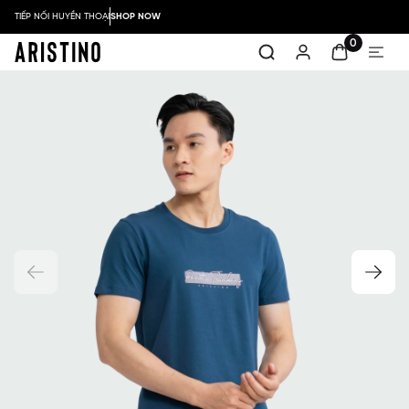
TIẾP NỐI HUYỀN THOẠI
SHOP NOW
0