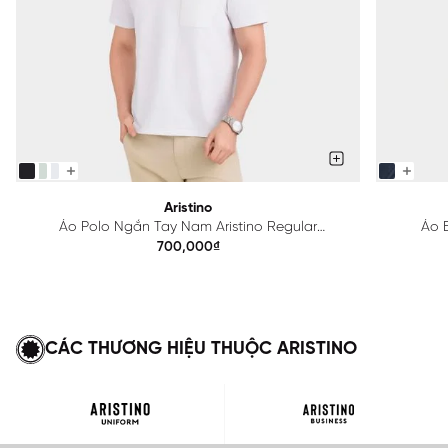
Aristino
Áo Polo Ngắn Tay Nam Aristino Regular
Áo B
APS615EDP01
700,000₫
CÁC THƯƠNG HIỆU THUỘC ARISTINO