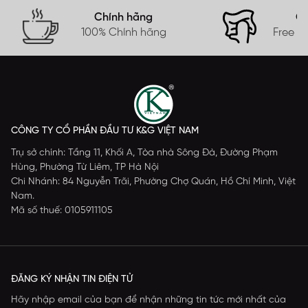
Chính hãng
Gi
100% Chính hãng
Free s
CÔNG TY CỔ PHẦN ĐẦU TƯ K&G VIỆT NAM
Trụ sở chính: Tầng 11, Khối A, Tòa nhà Sông Đà, Đường Phạm
Hùng, Phường Từ Liêm, TP Hà Nội
Chi Nhánh: 84 Nguyễn Trãi, Phường Chợ Quán, Hồ Chí Minh, Việt
Nam.
Mã số thuế: 0105911105
ĐĂNG KÝ NHẬN TIN ĐIỆN TỬ
Hãy nhập email của bạn để nhận những tin tức mới nhất của