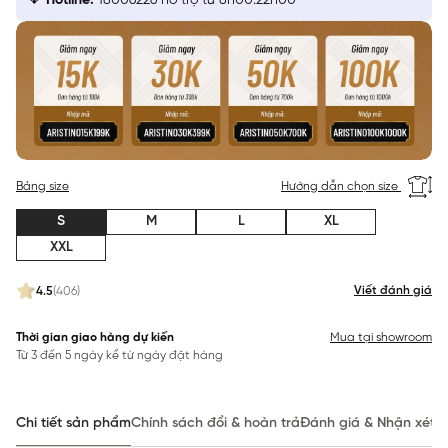
Hotline:
18006226 hỗ trợ từ 8h00:22h00
Bảng size
Hướng dẫn chọn size
S
M
L
XL
XXL
Viết đánh giá
4.5
(406)
Thời gian giao hàng dự kiến
Mua tại showroom
Từ 3 đến 5 ngày kể từ ngày đặt hàng
Chi tiết sản phẩm
Chính sách đổi & hoàn trả
Đánh giá & Nhận xét