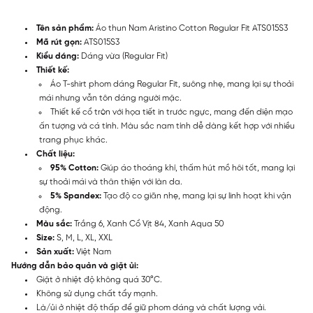
Tên sản phẩm:
Áo thun Nam Aristino Cotton Regular Fit ATS015S3
Mã rút gọn:
ATS015S3
Kiểu dáng:
Dáng vừa (Regular Fit)
Thiết kế:
Áo T-shirt phom dáng Regular Fit, suông nhẹ, mang lại sự thoải
mái nhưng vẫn tôn dáng người mặc.
Thiết kế cổ tròn với họa tiết in trước ngực, mang đến diện mạo
ấn tượng và cá tính. Màu sắc nam tính dễ dàng kết hợp với nhiều
trang phục khác.
Chất liệu:
95% Cotton:
Giúp áo thoáng khí, thấm hút mồ hôi tốt, mang lại
sự thoải mái và thân thiện với làn da.
5% Spandex:
Tạo độ co giãn nhẹ, mang lại sự linh hoạt khi vận
động.
Màu sắc:
Trắng 6, Xanh Cổ Vịt 84, Xanh Aqua 50
Size:
S, M, L, XL, XXL
Sản xuất:
Việt Nam
Hướng dẫn bảo quản và giặt ủi:
Giặt ở nhiệt độ không quá 30°C.
Không sử dụng chất tẩy mạnh.
Là/ủi ở nhiệt độ thấp để giữ phom dáng và chất lượng vải.