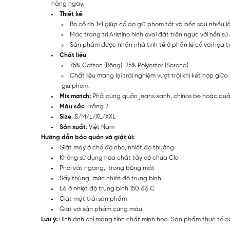
hằng ngày.
Thiết kế
:
Bo cổ rib 1×1 giúp cổ áo giữ phom tốt và bền sau nhiều lầ
Mác trang trí Aristino hình oval đặt trên ngực với nền
Sản phẩm được nhấn nhá tinh tế ở phần lé cổ với họa ti
Chất liệu
:
75% Cotton (Bông), 25% Polyester (Sorona)
Chất liệu mang lại trải nghiệm vượt trội khi kết hợp g
giữ phom.
Mix match:
Phối cùng quần jeans xanh, chinos be hoặc quầ
Màu sắc
: Trắng 2
Size
: S/M/L/XL/XXL
Sản xuất
: Việt Nam
Hướng dẫn bảo quản và giặt ủi:
Giặt máy ở chế độ nhẹ, nhiệt độ thường
Không sử dụng hóa chất tẩy có chứa Clo
Phơi vắt ngang, trong bóng mát
Sấy thùng, mức nhiệt độ trung bình.
Là ở nhiệt độ trung bình 150 độ C
Giặt mặt trái sản phẩm
Giặt với sản phẩm cùng màu
Lưu ý:
Hình ảnh chỉ mang tính chất minh họa. Sản phẩm thực tế có