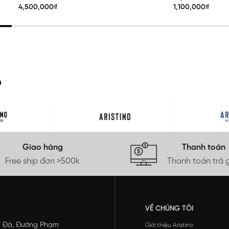
Premio 1BZ201S0H2
ALS425S0H2
4,500,000₫
1,100,000₫
O
Giao hàng
Thanh toán
Free ship đơn >500k
Thanh toán trả 
VỀ CHÚNG TÔI
ông Đà, Đường Phạm
Giới thiệu Aristino