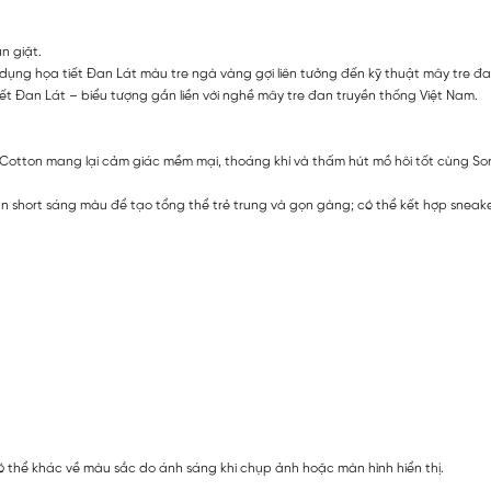
n giặt.
 sử dụng họa tiết Đan Lát màu tre ngà vàng gợi liên tưởng đến kỹ thuật mây tre 
ết Đan Lát – biểu tượng gắn liền với nghề mây tre đan truyền thống Việt Nam.
iữa Cotton mang lại cảm giác mềm mại, thoáng khí và thấm hút mồ hôi tốt cùng S
n short sáng màu để tạo tổng thể trẻ trung và gọn gàng; có thể kết hợp sneak
 thể khác về màu sắc do ánh sáng khi chụp ảnh hoặc màn hình hiển thị.