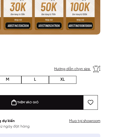
Hướng dẫn chọn size
M
L
XL
THÊM VÀO GIỎ
g dự kiến
Mua tại showroom
 từ ngày đặt hàng