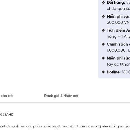
Đổi hàng:
tr
chưa qua sử
Miễn phí vậ
500.000 V
Tích điểm Ar
hàng = 1 Ari
Chính sách 
1.000.000, 
Miễn phí sử
tay áo (Khô
Hotline:
1800
hoàn trả
Đánh giá & Nhận xét
S202SAH0
 Smart Casual hiện đại, phần vai và ngực vừa vặn, thân áo suông nhẹ xuống eo