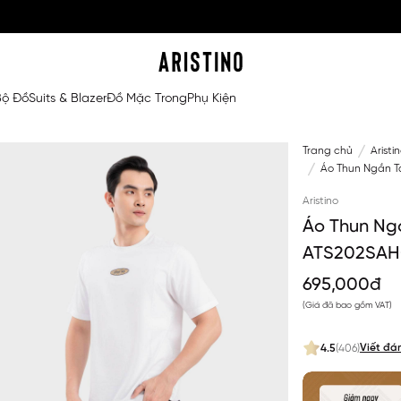
Bộ Đồ
Suits & Blazer
Đồ Mặc Trong
Phụ Kiện
Trang chủ
Aristi
Áo Thun Ngắn T
Aristino
Áo Thun Ngắ
ATS202SAH
695,000đ
(Giá đã bao gồm VAT)
Viết đá
4.5
(406)