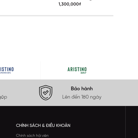
ATR203S0H2
1,300,000₫
Bảo hành
góp
Lên đến 180 ngày
CHÍNH SÁCH & ĐIỀU KHOẢN
Chính sách hội viên