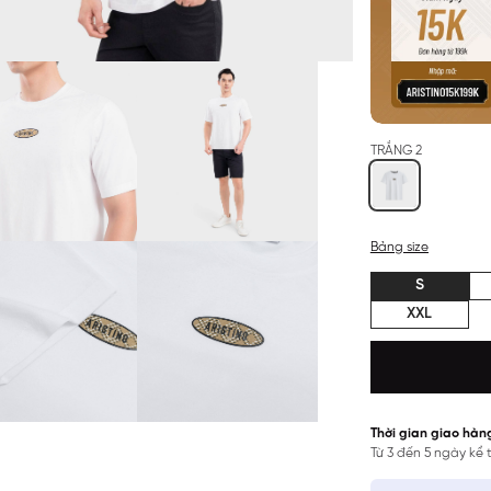
TRẮNG 2
Bảng size
S
XXL
Thời gian giao hàn
Từ 3 đến 5 ngày kể