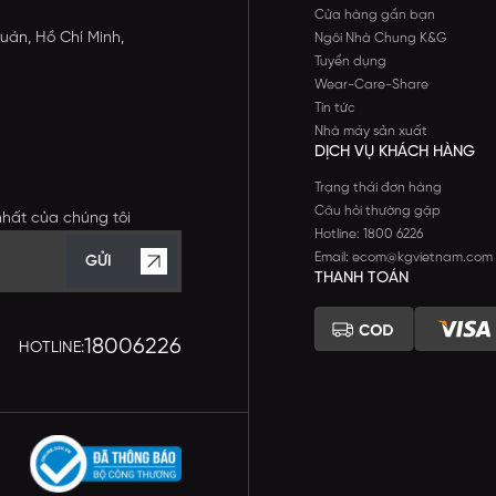
Cửa hàng gần bạn
uán, Hồ Chí Minh,
Ngôi Nhà Chung K&G
Tuyển dụng
Wear-Care-Share
Tin tức
Nhà máy sản xuất
DỊCH VỤ KHÁCH HÀNG
Trạng thái đơn hàng
Câu hỏi thường gặp
nhất của chúng tôi
Hotline: 1800 6226
Email: ecom@kgvietnam.com
GỬI
THANH TOÁN
18006226
HOTLINE: