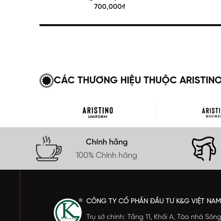
Regular APS615EDP01
700,000₫
CÁC THƯƠNG HIỆU THUỘC ARISTIN
Chính hãng
100% Chính hãng
CÔNG TY CỔ PHẦN ĐẦU TƯ K&G VIỆT NAM
Trụ sở chính: Tầng 11, Khối A, Tòa nhà S