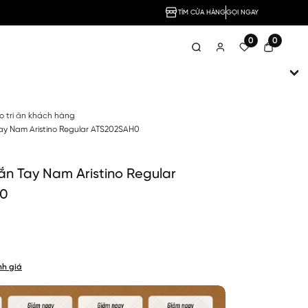
TÌM CỬA HÀNG
GỌI NGAY
0
0
no tri ân khách hàng
ay Nam Aristino Regular ATS202SAH0
n Tay Nam Aristino Regular
0
nh giá