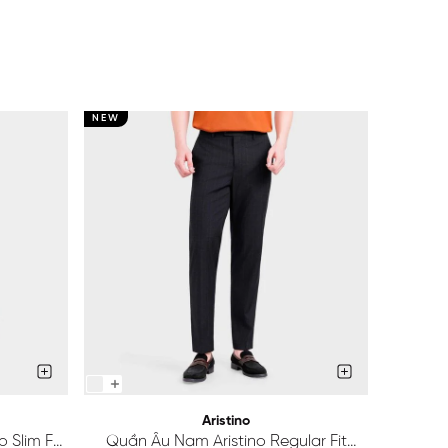
NEW
NEW
Aristino
 Slim Fit
Quần Âu Nam Aristino Regular Fit
Quầ