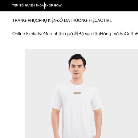
TIẾP NỐI HUYỀN THOẠI
SHOP NOW
TRANG PHỤC
PHỤ KIỆN
ĐỒ DA
THƯƠNG HIỆU
ACTIVE
Online Exclusive
Mua nhận quà 🎁
Bộ sưu tập
Hàng mới
Áo
Quần