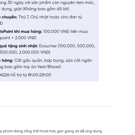
ong 30 ngày với sản phẩm còn nguyên tem mác,
 dụng, giặt (Không bao gồm đồ lót)
n chuyển:
Thứ 7, Chủ nhật hoặc cho đơn từ
NĐ
isPoint khi mua hàng:
100.000 VNĐ tiền mua
spoint = 2.000 VNĐ
quà tặng sinh nhật:
Evoucher (100.000, 500.000,
1.500.000, 2.000.000 VNĐ)
a hàng:
Cắt gấu quần, bóp bụng, sửa cắt ngắn
ng bao gồm tay áo Vest/Blazer)
6226 hỗ trợ từ 8h00:22h00
 giúp phom dáng tổng thể thoải mái, gọn gàng và dễ ứng dụng