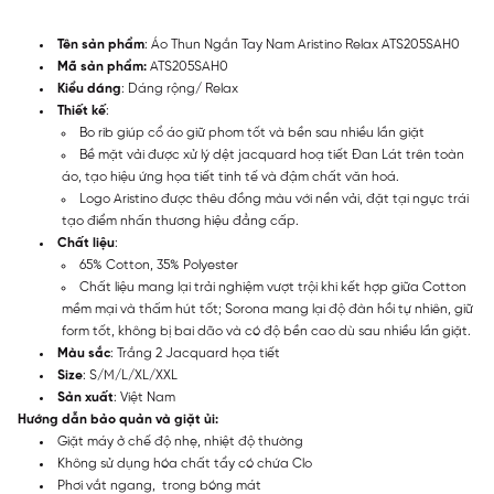
Tên sản phẩm
: Áo Thun Ngắn Tay Nam Aristino Relax ATS205SAH0
Mã sản phẩm:
ATS205SAH0
Kiểu dáng
: Dáng rộng/ Relax
Thiết kế
:
Bo rib giúp cổ áo giữ phom tốt và bền sau nhiều lần giặt
Bề mặt vải được xử lý dệt jacquard hoạ tiết Đan Lát trên toàn
áo, tạo hiệu ứng họa tiết tinh tế và đậm chất văn hoá.
Logo Aristino được thêu đồng màu với nền vải, đặt tại ngực trái
tạo điểm nhấn thương hiệu đẳng cấp.
Chất liệu
:
65% Cotton, 35% Polyester
Chất liệu mang lại trải nghiệm vượt trội khi kết hợp giữa Cotton
mềm mại và thấm hút tốt; Sorona mang lại độ đàn hồi tự nhiên, giữ
form tốt, không bị bai dão và có độ bền cao dù sau nhiều lần giặt.
Màu sắc
: Trắng 2 Jacquard họa tiết
Size
: S/M/L/XL/XXL
Sản xuất
: Việt Nam
Hướng dẫn bảo quản và giặt ủi:
Giặt máy ở chế độ nhẹ, nhiệt độ thường
Không sử dụng hóa chất tẩy có chứa Clo
Phơi vắt ngang, trong bóng mát