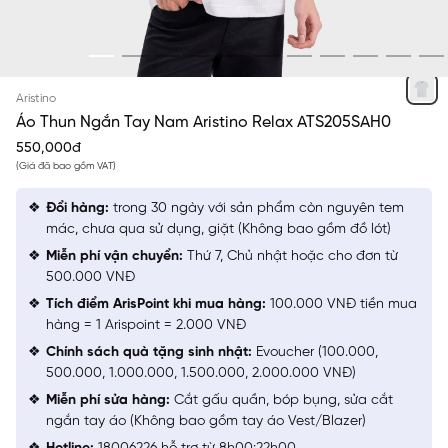
TRẮNG 2 JACQUARD HỌA TIẾT
Aristino
Áo Thun Ngắn Tay Nam Aristino Relax ATS205SAH0
550,000đ
(Giá đã bao gồm VAT)
Đổi hàng:
trong 30 ngày với sản phẩm còn nguyên tem
mác, chưa qua sử dụng, giặt (Không bao gồm đồ lót)
Miễn phí vận chuyển:
Thứ 7, Chủ nhật hoặc cho đơn từ
500.000 VNĐ
Tích điểm ArisPoint khi mua hàng:
100.000 VNĐ tiền mua
hàng = 1 Arispoint = 2.000 VNĐ
Chính sách quà tặng sinh nhật:
Evoucher (100.000,
500.000, 1.000.000, 1.500.000, 2.000.000 VNĐ)
Miễn phí sửa hàng:
Cắt gấu quần, bóp bụng, sửa cắt
ngắn tay áo (Không bao gồm tay áo Vest/Blazer)