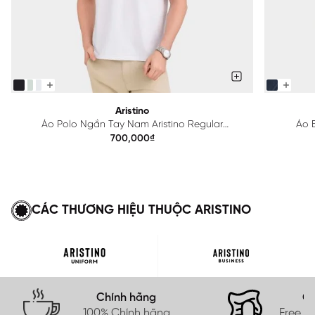
Aristino
Áo Polo Ngắn Tay Nam Aristino Regular
Áo B
APS615EDP01
700,000₫
CÁC THƯƠNG HIỆU THUỘC ARISTINO
Chính hãng
Gi
100% Chính hãng
Free s