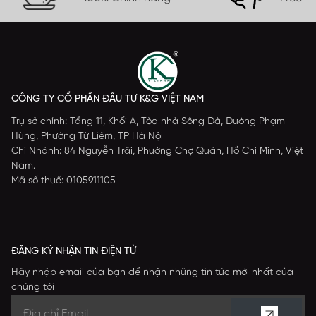
CÔNG TY CỔ PHẦN ĐẦU TƯ K&G VIỆT NAM
Trụ sở chính: Tầng 11, Khối A, Tòa nhà Sông Đà, Đường Phạm
Hùng, Phường Từ Liêm, TP Hà Nội
Chi Nhánh: 84 Nguyễn Trãi, Phường Chợ Quán, Hồ Chí Minh, Việt
Nam.
Mã số thuế: 0105911105
ĐĂNG KÝ NHẬN TIN ĐIỆN TỬ
Hãy nhập email của bạn để nhận những tin tức mới nhất của
chúng tôi