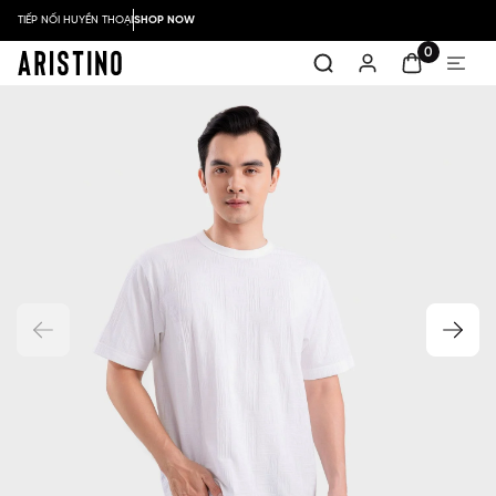
TIẾP NỐI HUYỀN THOẠI
SHOP NOW
0