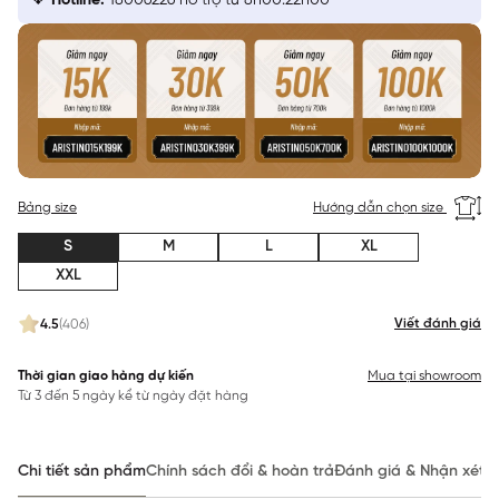
Hotline:
18006226 hỗ trợ từ 8h00:22h00
Bảng size
Hướng dẫn chọn size
S
M
L
XL
XXL
Viết đánh giá
4.5
(406)
Thời gian giao hàng dự kiến
Mua tại showroom
Từ 3 đến 5 ngày kể từ ngày đặt hàng
Chi tiết sản phẩm
Chính sách đổi & hoàn trả
Đánh giá & Nhận xét