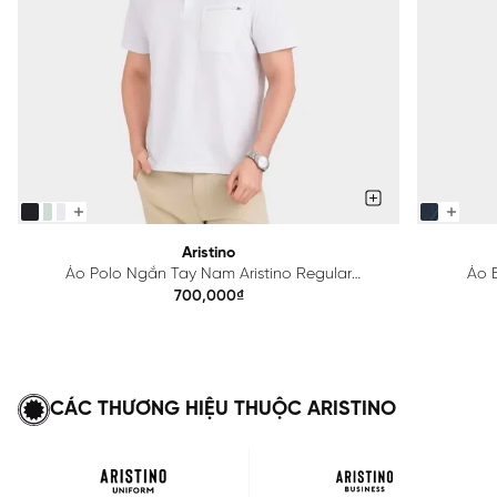
Aristino
Áo Polo Ngắn Tay Nam Aristino Regular
Áo B
APS615EDP01
700,000₫
CÁC THƯƠNG HIỆU THUỘC ARISTINO