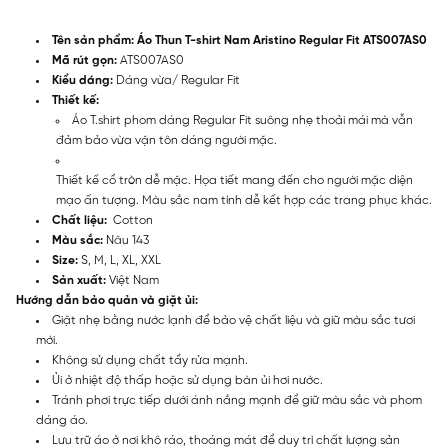
Tên sản phẩm: Áo Thun T-shirt Nam Aristino Regular Fit ATS007AS0
Mã rút gọn:
ATS007AS0
Kiểu dáng:
Dáng vừa/ Regular Fit
Thiết kế:
Áo T.shirt phom dáng Regular Fit suông nhẹ thoải mái mà vẫn
đảm bảo vừa vặn tôn dáng người mặc.
Thiết kế cổ tròn dễ mặc. Họa tiết mang đến cho người mặc diện
mạo ấn tượng. Màu sắc nam tính dễ kết hợp các trang phục khác.
Chất liệu:
Cotton
Màu sắc:
Nâu 143
Size:
S, M, L, XL, XXL
Sản xuất:
Việt Nam
Hướng dẫn bảo quản và giặt ủi:
Giặt nhẹ bằng nước lạnh để bảo vệ chất liệu và giữ màu sắc tươi
mới.
Không sử dụng chất tẩy rửa mạnh.
Ủi ở nhiệt độ thấp hoặc sử dụng bàn ủi hơi nước.
Tránh phơi trực tiếp dưới ánh nắng mạnh để giữ màu sắc và phom
dáng áo.
Lưu trữ áo ở nơi khô ráo, thoáng mát để duy trì chất lượng sản