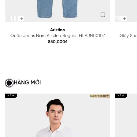
Aristino
Quần Jeans Nam Aristino Regular Fit AJN0010Z
Giày Sn
850,000₫
HÀNG MỚI
NEW
NEW