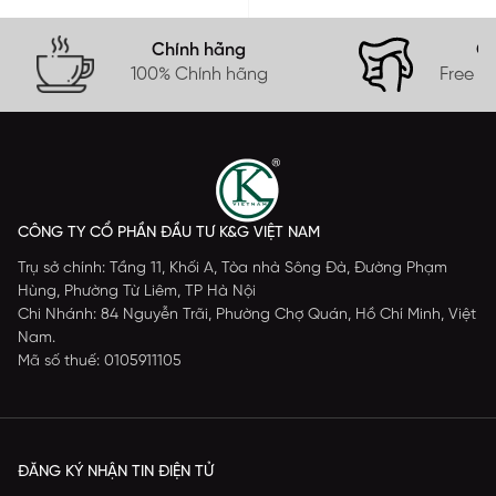
Chính hãng
Gi
100% Chính hãng
Free s
CÔNG TY CỔ PHẦN ĐẦU TƯ K&G VIỆT NAM
Trụ sở chính: Tầng 11, Khối A, Tòa nhà Sông Đà, Đường Phạm
Hùng, Phường Từ Liêm, TP Hà Nội
Chi Nhánh: 84 Nguyễn Trãi, Phường Chợ Quán, Hồ Chí Minh, Việt
Nam.
Mã số thuế: 0105911105
ĐĂNG KÝ NHẬN TIN ĐIỆN TỬ