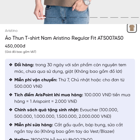
NÂU 143
Aristino
Áo Thun T-shirt Nam Aristino Regular Fit ATS007AS0
450,000đ
(Giá đã bao gồm VAT)
Đổi hàng:
trong 30 ngày với sản phẩm còn nguyên tem
mác, chưa qua sử dụng, giặt (Không bao gồm đồ lót)
Miễn phí vận chuyển:
Thứ 7, Chủ nhật hoặc cho đơn từ
500.000 VNĐ
Tích điểm ArisPoint khi mua hàng:
100.000 VNĐ tiền mua
hàng = 1 Arispoint = 2.000 VNĐ
Chính sách quà tặng sinh nhật:
Evoucher (100.000,
500.000, 1.000.000, 1.500.000, 2.000.000 VNĐ)
Miễn phí sửa hàng:
Cắt gấu quần, bóp bụng, sửa cắt
ngắn tay áo (Không bao gồm tay áo Vest/Blazer)