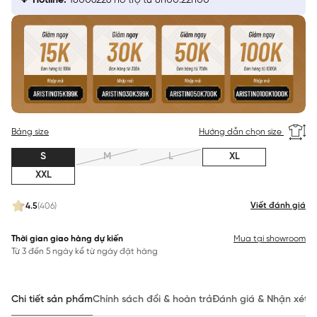
Hotline:
18006226 hỗ trợ từ 8h00:22h00
Bảng size
Hướng dẫn chọn size
S
M
L
XL
XXL
Viết đánh giá
4.5
(406)
Thời gian giao hàng dự kiến
Mua tại showroom
Từ 3 đến 5 ngày kể từ ngày đặt hàng
Chi tiết sản phẩm
Chính sách đổi & hoàn trả
Đánh giá & Nhận xét