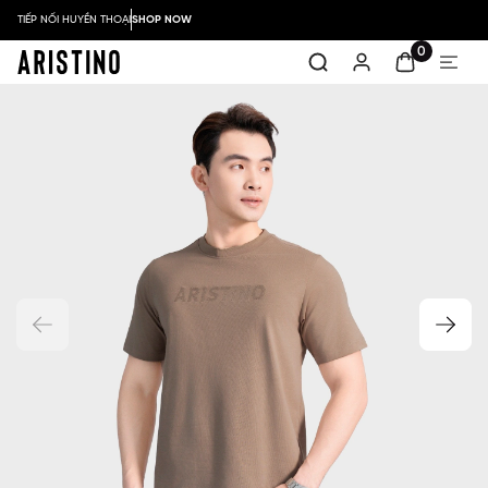
TIẾP NỐI HUYỀN THOẠI
SHOP NOW
0