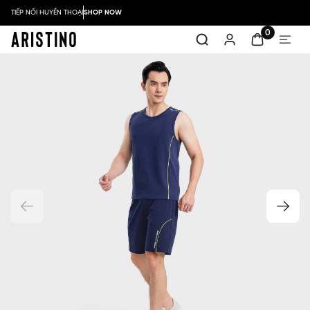
TIẾP NỐI HUYỀN THOẠI
SHOP NOW
0