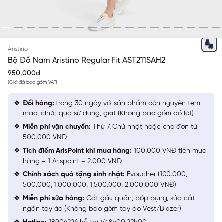
NAVY 3
Aristino
Bộ Đồ Nam Aristino Regular Fit AST211SAH2
950,000đ
(Giá đã bao gồm VAT)
Đổi hàng:
trong 30 ngày với sản phẩm còn nguyên tem
mác, chưa qua sử dụng, giặt (Không bao gồm đồ lót)
Miễn phí vận chuyển:
Thứ 7, Chủ nhật hoặc cho đơn từ
500.000 VNĐ
Tích điểm ArisPoint khi mua hàng:
100.000 VNĐ tiền mua
hàng = 1 Arispoint = 2.000 VNĐ
Chính sách quà tặng sinh nhật:
Evoucher (100.000,
500.000, 1.000.000, 1.500.000, 2.000.000 VNĐ)
Miễn phí sửa hàng:
Cắt gấu quần, bóp bụng, sửa cắt
ngắn tay áo (Không bao gồm tay áo Vest/Blazer)