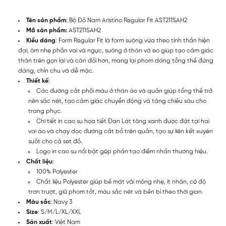
Tên sản phẩm
: Bộ Đồ Nam Aristino Regular Fit AST211SAH2
Mã sản phẩm:
AST211SAH2
Kiểu dáng
: Form Regular Fit là form suông vừa theo tinh thần hiện
đại, ôm nhẹ phần vai và ngực, suông ở thân và eo giúp tạo cảm giác
thân trên gọn lại và cân đối hơn, mang lại phom dáng tổng thể đứng
dáng, chỉn chu và dễ mặc.
Thiết kế
:
Các đường cắt phối màu ở thân áo và quần giúp tổng thể trở
nên sắc nét, tạo cảm giác chuyển động và tăng chiều sâu cho
trang phục.
Chi tiết in cao su họa tiết Đan Lát tông xanh được đặt tại hai
vai áo và chạy dọc đường cắt bổ trên quần, tạo sự liên kết xuyên
suốt cho cả set đồ.
Logo in cao su nổi bật góp phần tạo điểm nhấn thương hiệu.
Chất liệu
:
100% Polyester
Chất liệu Polyester giúp bề mặt vải mỏng nhẹ, ít nhăn, có độ
trơn trượt, giữ phom tốt, màu sắc nét và bền bỉ theo thời gian.
Màu sắc
: Navy 3
Size
: S/M/L/XL/XXL
Sản xuất
: Việt Nam