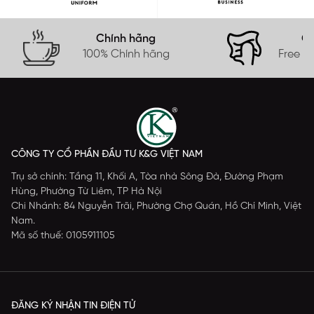
Chính hãng
Gi
100% Chính hãng
Free s
CÔNG TY CỔ PHẦN ĐẦU TƯ K&G VIỆT NAM
Trụ sở chính: Tầng 11, Khối A, Tòa nhà Sông Đà, Đường Phạm
Hùng, Phường Từ Liêm, TP Hà Nội
Chi Nhánh: 84 Nguyễn Trãi, Phường Chợ Quán, Hồ Chí Minh, Việt
Nam.
Mã số thuế: 0105911105
ĐĂNG KÝ NHẬN TIN ĐIỆN TỬ