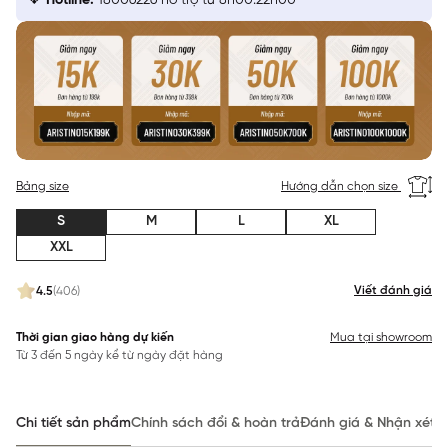
Hotline:
18006226 hỗ trợ từ 8h00:22h00
Bảng size
Hướng dẫn chọn size
S
M
L
XL
XXL
Viết đánh giá
4.5
(406)
Thời gian giao hàng dự kiến
Mua tại showroom
Từ 3 đến 5 ngày kể từ ngày đặt hàng
Chi tiết sản phẩm
Chính sách đổi & hoàn trả
Đánh giá & Nhận xét