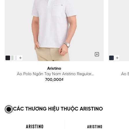
Aristino
Áo Polo Ngắn Tay Nam Aristino Regular
Áo B
APS615EDP01
700,000₫
CÁC THƯƠNG HIỆU THUỘC ARISTINO