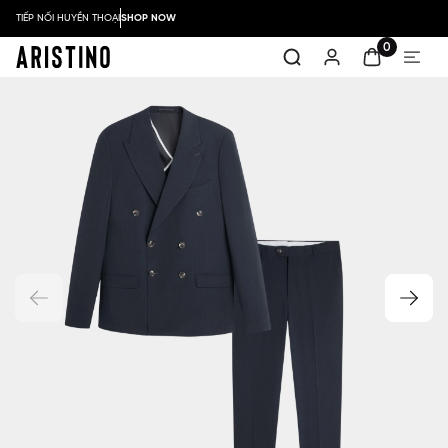
TIẾP NỐI HUYỀN THOẠI
SHOP NOW
0