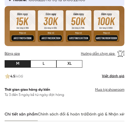
Hotline:
18006226 hỗ trợ từ 8h00:22h00
Bảng size
Hướng dẫn chọn size
M
L
XL
Viết đánh giá
4.5
(406)
Thời gian giao hàng dự kiến
Mua tại showroom
Từ 3 đến 5 ngày kể từ ngày đặt hàng
Chi tiết sản phẩm
Chính sách đổi & hoàn trả
Đánh giá & Nhận xét