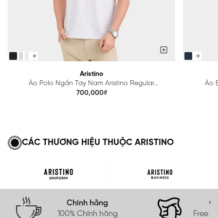
Aristino
Áo Polo Ngắn Tay Nam Aristino Regular
Áo B
APS615EDP01
700,000₫
CÁC THƯƠNG HIỆU THUỘC ARISTINO
Chính hãng
Gi
100% Chính hãng
Free s