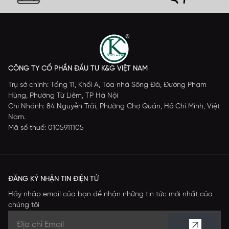
CÔNG TY CỔ PHẦN ĐẦU TƯ K&G VIỆT NAM
Trụ sở chính: Tầng 11, Khối A, Tòa nhà Sông Đà, Đường Phạm
Hùng, Phường Từ Liêm, TP Hà Nội
Chi Nhánh: 84 Nguyễn Trãi, Phường Chợ Quán, Hồ Chí Minh, Việt
Nam.
Mã số thuế: 0105911105
ĐĂNG KÝ NHẬN TIN ĐIỆN TỬ
Hãy nhập email của bạn để nhận những tin tức mới nhất của
chúng tôi