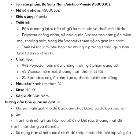
Tên sản phẩm: Bộ Suits Nam Aristino Premio ASU0030Z
Mã sản phẩm:
ASU0030Z
Kiểu dáng:
Premio
Thiết kế:
Bộ suit mang lại sự bền bỉ, giữ form chuẩn và thoải mái tối đa.
Polyester chống nhăn, dễ bảo quản, Viscose tạo cảm giác mềm
mại, thoáng mát, trong khi Spandex thêm độ co giãn linh hoạt.
Thiết kế lịch lãm, phù hợp cho những dịp trang trọng, giúp bạn
luôn tự tin và chỉn chu.
Chất liệu:
94% Polyester: bền màu, chống nhăn, giữ phom dáng tốt.
4% Viscose: mềm mại, thoáng mát, thấm hút tốt.
2% Spandex: co giãn nhẹ, tạo sự thoải mái khi vận động.
Màu sắc:
Xanh tím than 24
Size:
M/L/XL
Sản xuất:
Việt Nam
Hướng dẫn bảo quản và giặt ủi:
Khuyến nghị giặt khô để bảo đảm chất lượng và độ bền của sản
phẩm
Tránh ánh nắng trực tiếp, lưu trữ ở nơi khô ráo, thoáng mát để
tránh mất dáng và đổi màu.
Sử dụng bàn ủi hơi nước ở nhiệt độ thấp, hoặc đặt một lớp vải giữa