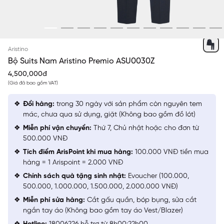
XANH TÍM THAN 24
Aristino
Bộ Suits Nam Aristino Premio ASU0030Z
4,500,000đ
(Giá đã bao gồm VAT)
Đổi hàng:
trong 30 ngày với sản phẩm còn nguyên tem
mác, chưa qua sử dụng, giặt (Không bao gồm đồ lót)
Miễn phí vận chuyển:
Thứ 7, Chủ nhật hoặc cho đơn từ
500.000 VNĐ
Tích điểm ArisPoint khi mua hàng:
100.000 VNĐ tiền mua
hàng = 1 Arispoint = 2.000 VNĐ
Chính sách quà tặng sinh nhật:
Evoucher (100.000,
500.000, 1.000.000, 1.500.000, 2.000.000 VNĐ)
Miễn phí sửa hàng:
Cắt gấu quần, bóp bụng, sửa cắt
ngắn tay áo (Không bao gồm tay áo Vest/Blazer)