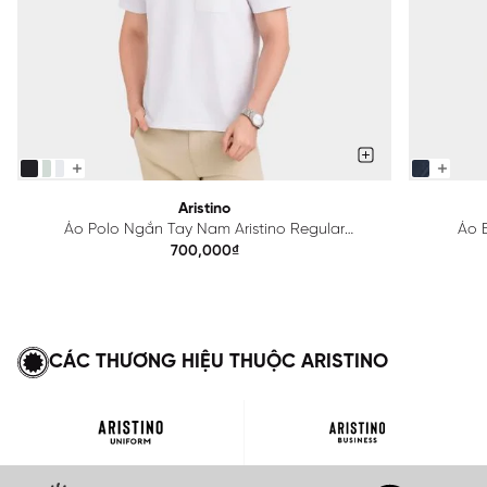
Aristino
Áo Polo Ngắn Tay Nam Aristino Regular
Áo B
APS615EDP01
700,000₫
CÁC THƯƠNG HIỆU THUỘC ARISTINO