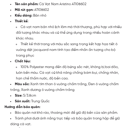
Tên sản phẩm:
Cà Vạt Nam Aristino ATI08602
Mã rút gọn:
ATI08602
Kiểu dáng:
Bản nhỏ
Thiết kế:
Cà vạt nam bản nhỏ lịch lãm mà thời thượng, phù hợp với nhiều
đối tượng khác nhau và có thể ứng dụng trong nhiều hoàn cảnh
khác nhau.
Thiết kế thời trang với màu sắc sang trọng kết hợp họa tiết ô
vuông dệt jacquard nam tính tạo điểm nhấn ấn tượng cho bộ
trang phục
Chất liệu:
100% Polyester mang đến độ bóng sắc nét, không bị bai dão,
luôn bền màu. Cà vạt có khả năng chống bám bụi, chống nhăn,
hạn chế thấm nước, độ bền cao.
Màu sắc:
Xanh tím than ô vuông chấm trắng, Đen ô vuông chấm
trắng, Xanh dương ô vuông chấm trắng
Size:
5/3.8cm
Sản xuất:
Trung Quốc
Hướng dẫn bảo quản:
Bảo quản nơi khô ráo, thoáng mát để giữ độ bền của sản phẩm.
Tránh phơi dưới ánh nắng trực tiếp và bảo quản trong hộp để giữ
dáng cà vạt.