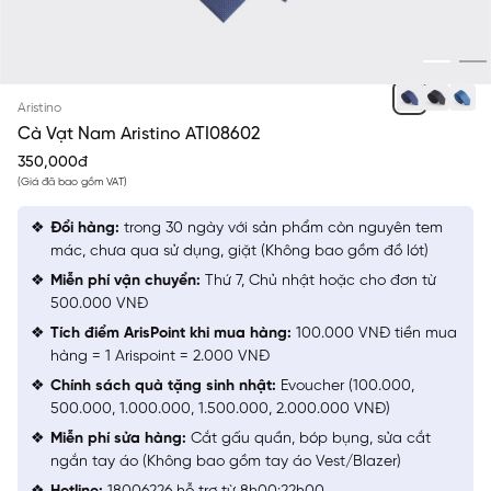
XANH TÍM THAN Ô VUÔNG CHẤM TRẮNG
Aristino
Cà Vạt Nam Aristino ATI08602
350,000đ
(Giá đã bao gồm VAT)
Đổi hàng:
trong 30 ngày với sản phẩm còn nguyên tem
mác, chưa qua sử dụng, giặt (Không bao gồm đồ lót)
Miễn phí vận chuyển:
Thứ 7, Chủ nhật hoặc cho đơn từ
500.000 VNĐ
Tích điểm ArisPoint khi mua hàng:
100.000 VNĐ tiền mua
hàng = 1 Arispoint = 2.000 VNĐ
Chính sách quà tặng sinh nhật:
Evoucher (100.000,
500.000, 1.000.000, 1.500.000, 2.000.000 VNĐ)
Miễn phí sửa hàng:
Cắt gấu quần, bóp bụng, sửa cắt
ngắn tay áo (Không bao gồm tay áo Vest/Blazer)