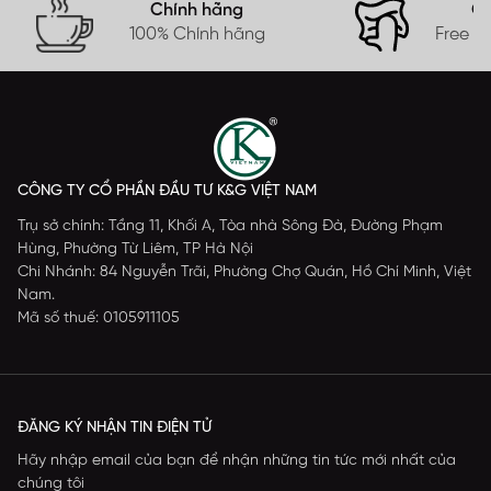
Chính hãng
Gi
100% Chính hãng
Free s
CÔNG TY CỔ PHẦN ĐẦU TƯ K&G VIỆT NAM
Trụ sở chính: Tầng 11, Khối A, Tòa nhà Sông Đà, Đường Phạm
Hùng, Phường Từ Liêm, TP Hà Nội
Chi Nhánh: 84 Nguyễn Trãi, Phường Chợ Quán, Hồ Chí Minh, Việt
Nam.
Mã số thuế: 0105911105
ĐĂNG KÝ NHẬN TIN ĐIỆN TỬ
Hãy nhập email của bạn để nhận những tin tức mới nhất của
chúng tôi