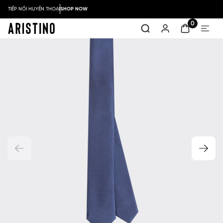
TIẾP NỐI HUYỀN THOẠI
SHOP NOW
0