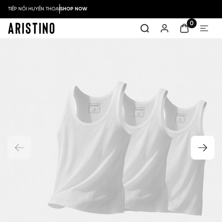
TIẾP NỐI HUYỀN THOẠI
SHOP NOW
0