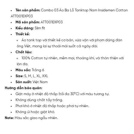
Tên sản phẩm:
Combo 03 Áo Ba Lỗ Tanktop Nam Insidemen Cotton
ATT001EXP03
Mã sản phẩm:
ATT001EXP03
Kiểu dáng:
Slim fit
Thiết kế:
Áo tank top với thiết kế cơ bản, vừa vặn với phom dáng đàn
ông Việt, mang lại sự thoải mái suốt cả ngày dài.
Chất liệu:
100% Cotton tự nhiên, mềm mại, thoáng khí, và thân thiện với
làn da.
Màu sắc:
Trắng 6
Size:
S, M, L, XL, XXL
Sản xuất:
Việt Nam
Hướng dẫn bảo quản:
Giặt máy ở nhiệt độ thấp (tối đa 30°C) với màu tương tự.
Không dùng chất tẩy trắng.
Phơi khô ở nhiệt độ thấp hoặc phơi tự nhiên.
Không ủi hoặc giặt khô.
Note:
Màu sắc giao ngẫu nhiên.