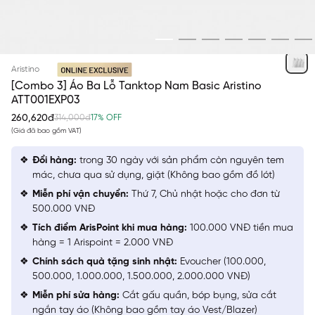
TRẮNG
Aristino
[Combo 3] Áo Ba Lỗ Tanktop Nam Basic Aristino
ATT001EXP03
260,620đ
314,000đ
17% OFF
(Giá đã bao gồm VAT)
Đổi hàng:
trong 30 ngày với sản phẩm còn nguyên tem
mác, chưa qua sử dụng, giặt (Không bao gồm đồ lót)
Miễn phí vận chuyển:
Thứ 7, Chủ nhật hoặc cho đơn từ
500.000 VNĐ
Tích điểm ArisPoint khi mua hàng:
100.000 VNĐ tiền mua
hàng = 1 Arispoint = 2.000 VNĐ
Chính sách quà tặng sinh nhật:
Evoucher (100.000,
500.000, 1.000.000, 1.500.000, 2.000.000 VNĐ)
Miễn phí sửa hàng:
Cắt gấu quần, bóp bụng, sửa cắt
ngắn tay áo (Không bao gồm tay áo Vest/Blazer)