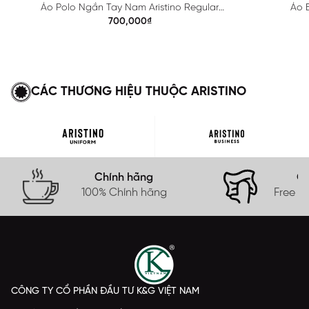
Áo Polo Ngắn Tay Nam Aristino Regular
Áo B
APS615EDP01
700,000₫
CÁC THƯƠNG HIỆU THUỘC ARISTINO
Chính hãng
Gi
100% Chính hãng
Free s
CÔNG TY CỔ PHẦN ĐẦU TƯ K&G VIỆT NAM