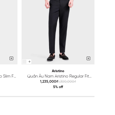
Aristino
 Slim Fit
Quần Âu Nam Aristino Regular Fit
Quầ
ATR203S0H2
1,235,000₫
1,300,000₫
5% off