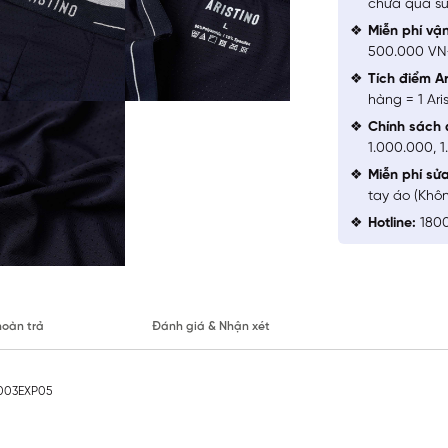
chưa qua sử
Miễn phí vậ
500.000 V
Tích điểm Ar
hàng = 1 Ari
Chính sách 
1.000.000, 
Miễn phí sử
tay áo (Khô
Hotline:
1800
hoàn trả
Đánh giá & Nhận xét
X003EXP05