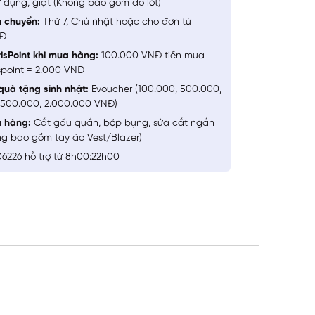
 dụng, giặt (Không bao gồm đồ lót)
n chuyển:
Thứ 7, Chủ nhật hoặc cho đơn từ
NĐ
isPoint khi mua hàng:
100.000 VNĐ tiền mua
spoint = 2.000 VNĐ
quà tặng sinh nhật:
Evoucher (100.000, 500.000,
1.500.000, 2.000.000 VNĐ)
a hàng:
Cắt gấu quần, bóp bụng, sửa cắt ngắn
ng bao gồm tay áo Vest/Blazer)
6226 hỗ trợ từ 8h00:22h00