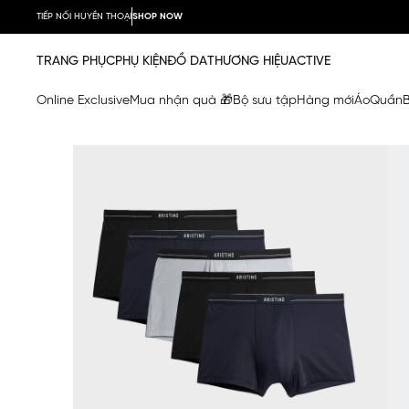
TIẾP NỐI HUYỀN THOẠI
SHOP NOW
TRANG PHỤC
PHỤ KIỆN
ĐỒ DA
THƯƠNG HIỆU
ACTIVE
Online Exclusive
Mua nhận quà 🎁
Bộ sưu tập
Hàng mới
Áo
Quần