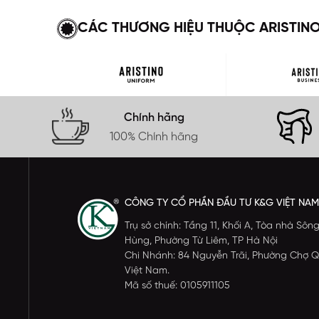
CÁC THƯƠNG HIỆU THUỘC ARISTIN
Chính hãng
100% Chính hãng
CÔNG TY CỔ PHẦN ĐẦU TƯ K&G VIỆT NAM
Trụ sở chính: Tầng 11, Khối A, Tòa nhà S
Hùng, Phường Từ Liêm, TP Hà Nội
Chi Nhánh: 84 Nguyễn Trãi, Phường Chợ Q
Việt Nam.
Mã số thuế: 0105911105