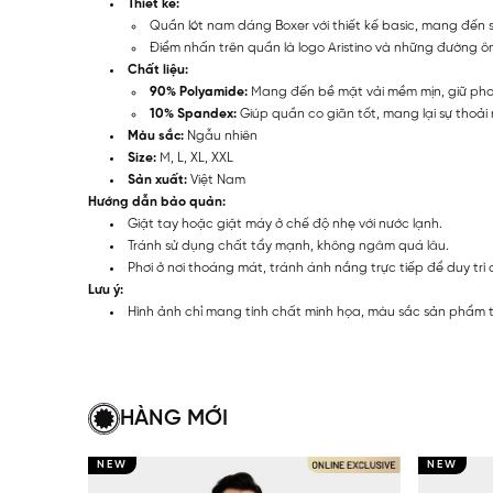
Thiết kế:
Quần lót nam dáng Boxer với thiết kế basic, mang đến s
Điểm nhấn trên quần là logo Aristino và những đường 
Chất liệu:
90% Polyamide:
Mang đến bề mặt vải mềm mịn, giữ pho
10% Spandex:
Giúp quần co giãn tốt, mang lại sự thoải 
Màu sắc:
Ngẫu nhiên
Size:
M, L, XL, XXL
Sản xuất:
Việt Nam
Hướng dẫn bảo quản:
Giặt tay hoặc giặt máy ở chế độ nhẹ với nước lạnh.
Tránh sử dụng chất tẩy mạnh, không ngâm quá lâu.
Phơi ở nơi thoáng mát, tránh ánh nắng trực tiếp để duy trì 
Lưu ý:
Hình ảnh chỉ mang tính chất minh họa, màu sắc sản phẩm thự
HÀNG MỚI
NEW
NEW