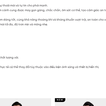
ự thoải mái và tự tin cho phái mạnh.
ôm cánh cung được may gọn gàng, chắc chắn, ôm sát cơ thể, tạo cảm giác an to
m dáng tốt, cùng khả năng thoáng khí và kháng khuẩn vượt trội, an toàn cho 
mái tối đa, độ trơn mịn và mỏng nhẹ.
chất lượng vải.
c tế có thể thay đổi tùy thuộc vào điều kiện ánh sáng và thiết bị hiển thị.
NEW