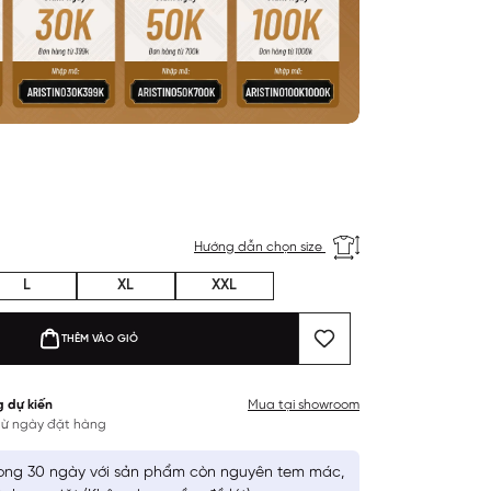
Hướng dẫn chọn size
L
XL
XXL
THÊM VÀO GIỎ
g dự kiến
Mua tại showroom
 từ ngày đặt hàng
ong 30 ngày với sản phẩm còn nguyên tem mác,