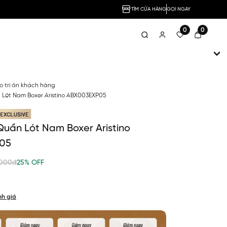
TÌM CỬA HÀNG
GỌI NGAY
0
0
no tri ân khách hàng
 Lót Nam Boxer Aristino ABX003EXP05
uần Lót Nam Boxer Aristino
05
,000đ
25% OFF
nh giá