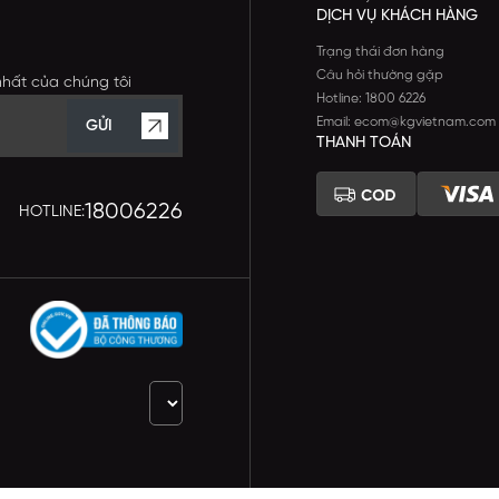
DỊCH VỤ KHÁCH HÀNG
Trạng thái đơn hàng
Câu hỏi thường gặp
nhất của chúng tôi
Hotline: 1800 6226
Email: ecom@kgvietnam.com
GỬI
THANH TOÁN
18006226
HOTLINE: