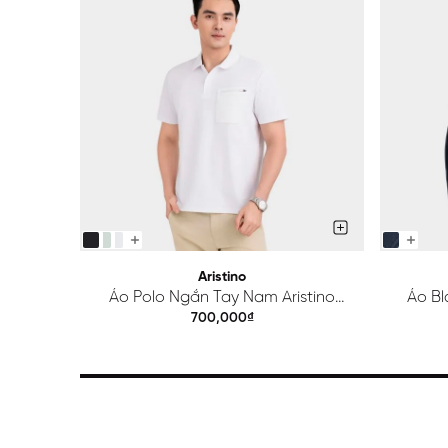
Aristino
Áo Polo Ngắn Tay Nam Aristino
Áo Bl
Regular APS615EDP01
700,000₫