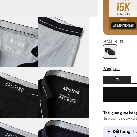
NGẪU NHIÊN
Bảng size
M
Thời gian giao hàn
Từ 3 đến 5 ngày kể
Đổi hàng:
tr