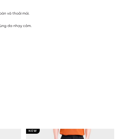
àn và thoải mái.
vùng da nhạy cảm.
NEW
NEW