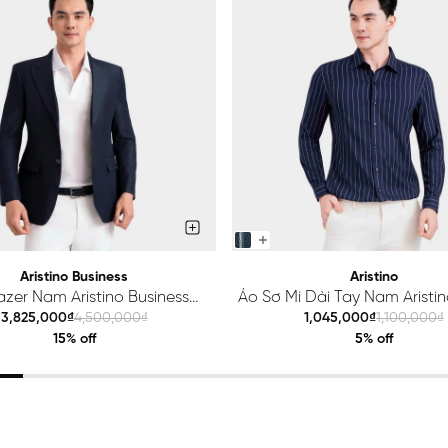
Aristino Business
Aristino
azer Nam Aristino Business
Áo Sơ Mi Dài Tay Nam Aristino
Premio 1BZ201S0H2
ALS425S0H2
3,825,000₫
4,500,000₫
1,045,000₫
1,100,000₫
15% off
5% off