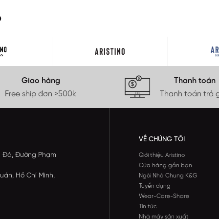
O
Giao hàng
Thanh toán
Free ship đơn >500k
Thanh toán trả 
VỀ CHÚNG TÔI
ông Đà, Đường Phạm
Giới thiệu Aristino
Cửa hàng gần bạn
uán, Hồ Chí Minh,
Ngôi Nhà Chung K&G
Tuyển dụng
Wear-Care-Share
Tin tức
Nhà máy sản xuất