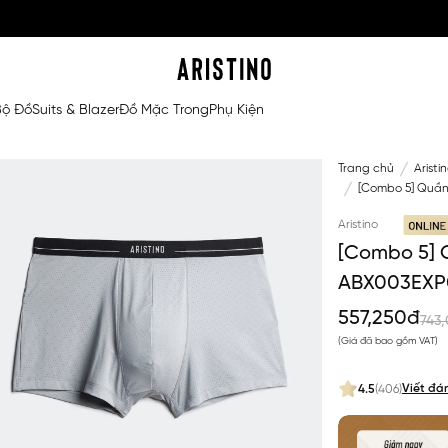
Bộ Đồ
Suits & Blazer
Đồ Mặc Trong
Phụ Kiện
Trang chủ
Aristi
[Combo 5] Quần
Aristino
[Combo 5] Q
ABX003EXP
557,250đ
743
(Giá đã bao gồm VAT)
Viết đá
4.5
(406)