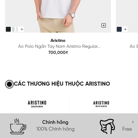
Aristino
Áo Polo Ngắn Tay Nam Aristino Regular
Áo B
APS615EDP01
700,000₫
CÁC THƯƠNG HIỆU THUỘC ARISTINO
Chính hãng
Gi
100% Chính hãng
Free s