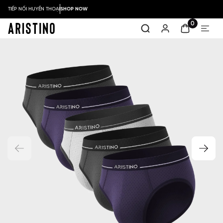
TIẾP NỐI HUYỀN THOẠI
SHOP NOW
0