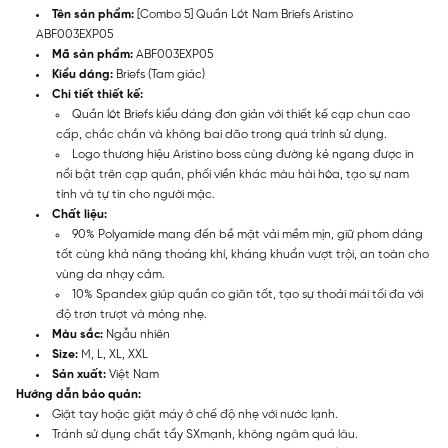
Tên sản phẩm:
[Combo 5] Quần Lót Nam Briefs Aristino
ABF003EXP05
Mã sản phẩm:
ABF003EXP05
Kiểu dáng:
Briefs (Tam giác)
Chi tiết thiết kế:
Quần lót Briefs kiểu dáng đơn giản với thiết kế cạp chun cao
cấp, chắc chắn và không bai dão trong quá trình sử dụng.
Logo thương hiệu Aristino boss cùng đường kẻ ngang được in
nổi bật trên cạp quần, phối viền khác màu hài hòa, tạo sự nam
tính và tự tin cho người mặc.
Chất liệu:
90% Polyamide mang đến bề mặt vải mềm mịn, giữ phom dáng
tốt cùng khả năng thoáng khí, kháng khuẩn vượt trội, an toàn cho
vùng da nhạy cảm.
10% Spandex giúp quần co giãn tốt, tạo sự thoải mái tối đa với
độ trơn trượt và mỏng nhẹ.
Màu sắc:
Ngẫu nhiên
Size:
M, L, XL, XXL
Sản xuất:
Việt Nam
Hướng dẫn bảo quản:
Giặt tay hoặc giặt máy ở chế độ nhẹ với nước lạnh.
Tránh sử dụng chất tẩy SXmạnh, không ngâm quá lâu.