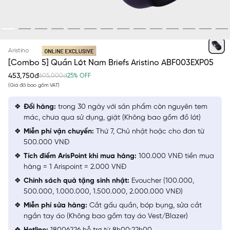
NGẪU NHIÊN
Aristino
[Combo 5] Quần Lót Nam Briefs Aristino ABF003EXP05
453,750đ
605,000đ
25% OFF
(Giá đã bao gồm VAT)
Đổi hàng:
trong 30 ngày với sản phẩm còn nguyên tem
mác, chưa qua sử dụng, giặt (Không bao gồm đồ lót)
Miễn phí vận chuyển:
Thứ 7, Chủ nhật hoặc cho đơn từ
500.000 VNĐ
Tích điểm ArisPoint khi mua hàng:
100.000 VNĐ tiền mua
hàng = 1 Arispoint = 2.000 VNĐ
Chính sách quà tặng sinh nhật:
Evoucher (100.000,
500.000, 1.000.000, 1.500.000, 2.000.000 VNĐ)
Miễn phí sửa hàng:
Cắt gấu quần, bóp bụng, sửa cắt
ngắn tay áo (Không bao gồm tay áo Vest/Blazer)