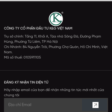
CÔNG TY CỔ PHẦN ĐẦU TƯ K&G VIỆT NAM
Trụ sở chính: Tầng 11, Khối A, Tòa nhà Sông Đà, Đường Phạm
Hùng, Phường Từ Liêm, TP Hà Nội
Chi Nhánh: 84 Nguyễn Trãi, Phường Chợ Quán, Hồ Chí Minh, Việt
Nam.
Mã số thuế: 0105911105
ĐĂNG KÝ NHẬN TIN ĐIỆN TỬ
Hãy nhập email của bạn để nhận những tin tức mới nhất của
chúng tôi