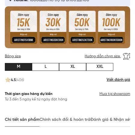
Hotline:
18006226 hỗ trợ từ 8h00:22h00
Bảng size
Hướng dẫn chọn size
M
L
XL
XXL
Viết đánh giá
4.5
(406)
Thời gian giao hàng dự kiến
Mua tại showroom
Từ 3 đến 5 ngày kể từ ngày đặt hàng
Chi tiết sản phẩm
Chính sách đổi & hoàn trả
Đánh giá & Nhận xét