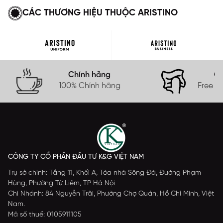
CÁC THƯƠNG HIỆU THUỘC ARISTINO
Chính hãng
Gi
100% Chính hãng
Free s
CÔNG TY CỔ PHẦN ĐẦU TƯ K&G VIỆT NAM
Trụ sở chính: Tầng 11, Khối A, Tòa nhà Sông Đà, Đường Phạm
Hùng, Phường Từ Liêm, TP Hà Nội
Chi Nhánh: 84 Nguyễn Trãi, Phường Chợ Quán, Hồ Chí Minh, Việt
Nam.
Mã số thuế: 0105911105