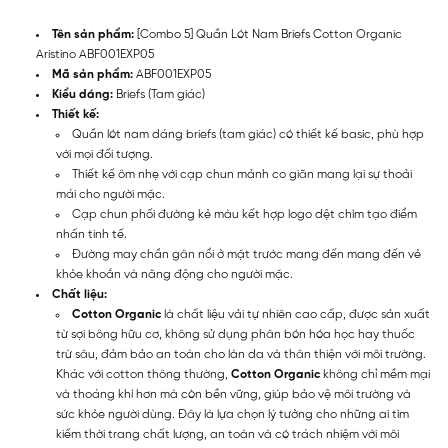
Tên sản phẩm:
[Combo 5] Quần Lót Nam Briefs Cotton Organic
Aristino ABF001EXP05
Mã sản phẩm:
ABF001EXP05
Kiểu dáng:
Briefs (Tam giác)
Thiết kế:
Quần lót nam dáng briefs (tam giác) có thiết kế basic, phù hợp
với mọi đối tượng.
Thiết kế ôm nhẹ với cạp chun mảnh co giãn mang lại sự thoải
mái cho người mặc.
Cạp chun phối đường kẻ màu kết hợp logo dệt chìm tạo điểm
nhấn tinh tế.
Đường may chần gân nổi ở mặt trước mang đến mang đến vẻ
khỏe khoắn và năng động cho người mặc.
Chất liệu:
Cotton Organic
là chất liệu vải tự nhiên cao cấp, được sản xuất
từ sợi bông hữu cơ, không sử dụng phân bón hóa học hay thuốc
trừ sâu, đảm bảo an toàn cho làn da và thân thiện với môi trường.
Khác với cotton thông thường,
Cotton Organic
không chỉ mềm mại
và thoáng khí hơn mà còn bền vững, giúp bảo vệ môi trường và
sức khỏe người dùng. Đây là lựa chọn lý tưởng cho những ai tìm
kiếm thời trang chất lượng, an toàn và có trách nhiệm với môi