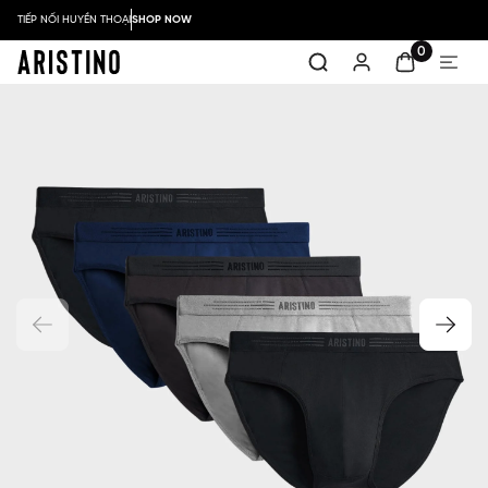
TIẾP NỐI HUYỀN THOẠI
SHOP NOW
0