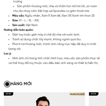
trường
Sản phẩm thoáng mát, nhẹ và thấm hút mồ hôi tốt, an toàn
cho da nhạy cảm. Kết hợp sợi Spandex co giãn thoải mái.
Màu sắc:
Ngẫu nhiên, Xám 9, Xám 68, Đen 09, Xanh tím than 25
Size
: M - L - XL - XXL
Sản xuất:
Việt Nam
Hướng dẫn bảo quản:
Giặt tay hoặc giặt máy ở chế độ nhẹ với nước lạnh.
Tránh sử dụng chất tẩy mạnh, không ngâm quá lâu.
Phơi ở nơi thoáng mát, tránh ánh nắng trực tiếp để duy trì chất
lượng vải.
Lưu ý:
Hình ảnh chỉ mang tính chất minh họa, màu sắc sản phẩm thực tế
có thể thay đổi tùy thuộc vào điều kiện ánh sáng và thiết bị hiển thị.
HÀNG MỚI
NEW
NEW