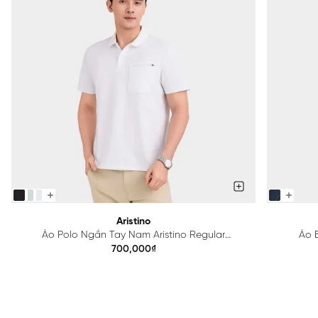
Aristino
Áo Polo Ngắn Tay Nam Aristino Regular
Áo B
APS615EDP01
700,000₫