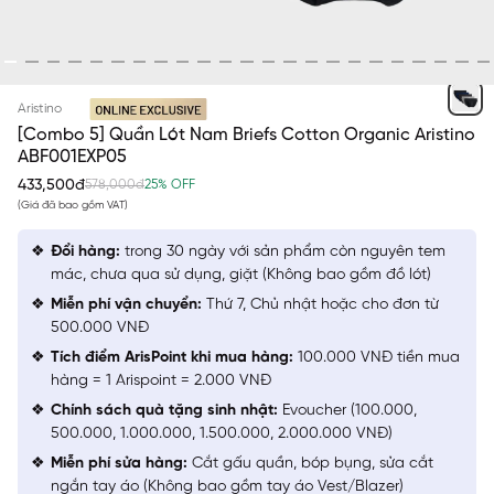
NGẪU NHIÊN
Aristino
[Combo 5] Quần Lót Nam Briefs Cotton Organic Aristino
ABF001EXP05
433,500đ
578,000đ
25% OFF
(Giá đã bao gồm VAT)
Đổi hàng:
trong 30 ngày với sản phẩm còn nguyên tem
mác, chưa qua sử dụng, giặt (Không bao gồm đồ lót)
Miễn phí vận chuyển:
Thứ 7, Chủ nhật hoặc cho đơn từ
500.000 VNĐ
Tích điểm ArisPoint khi mua hàng:
100.000 VNĐ tiền mua
hàng = 1 Arispoint = 2.000 VNĐ
Chính sách quà tặng sinh nhật:
Evoucher (100.000,
500.000, 1.000.000, 1.500.000, 2.000.000 VNĐ)
Miễn phí sửa hàng:
Cắt gấu quần, bóp bụng, sửa cắt
ngắn tay áo (Không bao gồm tay áo Vest/Blazer)