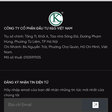
CÔNG TY CỔ PHẦN ĐẦU TƯ K&G VIỆT NAM
Trụ sở chính: Tầng 11, Khối A, Tòa nhà Sông Đà, Đường Phạm
Hùng, Phường Từ Liêm, TP Hà Nội
Chi Nhánh: 84 Nguyễn Trãi, Phường Chợ Quán, Hồ Chí Minh, Việt
Nam.
Mã số thuế: 0105911105
ĐĂNG KÝ NHẬN TIN ĐIỆN TỬ
Hãy nhập email của bạn để nhận những tin tức mới nhất của
chúng tôi