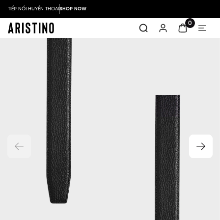
TIẾP NỐI HUYỀN THOẠI
SHOP NOW
0