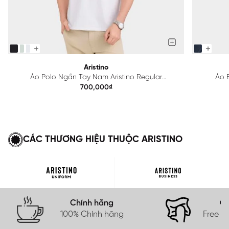
Aristino
Áo Polo Ngắn Tay Nam Aristino Regular
Áo B
APS615EDP01
700,000₫
CÁC THƯƠNG HIỆU THUỘC ARISTINO
Chính hãng
Gi
100% Chính hãng
Free s