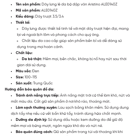
Tên sản phẩm:
Dây lưng lẻ da bò dập vân Aristino ALE0140Z
Mã sản phẩm:
ALE0140Z
Kiểu dáng:
Dây trượt 3.5/3.4
Thiết kế:
Dây lưng được thiết kế tinh tế với mặt dây trượt hiện đại, mang
lại vẻ ngoài lịch lãm và phong cách cho quý ông.
Chất liệu da cao cấp giúp sản phẩm bền bỉ và dễ dàng sử
dụng trong mọi hoàn cảnh.
Chất liệu:
Da bò thật:
Mềm mại, bền chắc, không bị nổ hay nứt sau thời
gian dài sử dụng.
Màu sắc:
Đen
Size:
100-115
Sản xuất:
Trung Quốc
Hướng dẫn bảo quản đồ da:
Tránh ánh nắng trực tiếp:
Ánh nắng mặt trời có thể làm khô, nứt và
mất màu da. Cất giữ sản phẩm ở nơi khô ráo, thoáng mát.
Làm sạch thường xuyên:
Lau sạch bằng khăn mềm. Sử dụng dung
dịch tẩy nhẹ nếu có vết bẩn khó tẩy, tránh dùng hóa chất mạnh.
Dưỡng da định kỳ:
Sử dụng dầu hoặc kem dưỡng da để giữ độ
mềm mại và bóng mượt, ngăn ngừa khô da và nứt nẻ.
Bảo quản đúng cách:
Giữ sản phẩm trong túi vải thoáng khí khi