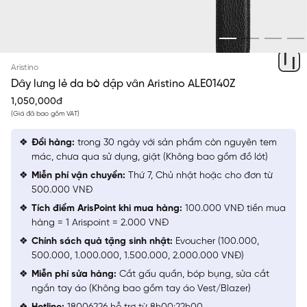
ĐEN
Aristino
Dây lưng lẻ da bò dập vân Aristino ALE0140Z
1,050,000đ
(Giá đã bao gồm VAT)
Đổi hàng:
trong 30 ngày với sản phẩm còn nguyên tem
mác, chưa qua sử dụng, giặt (Không bao gồm đồ lót)
Miễn phí vận chuyển:
Thứ 7, Chủ nhật hoặc cho đơn từ
500.000 VNĐ
Tích điểm ArisPoint khi mua hàng:
100.000 VNĐ tiền mua
hàng = 1 Arispoint = 2.000 VNĐ
Chính sách quà tặng sinh nhật:
Evoucher (100.000,
500.000, 1.000.000, 1.500.000, 2.000.000 VNĐ)
Miễn phí sửa hàng:
Cắt gấu quần, bóp bụng, sửa cắt
ngắn tay áo (Không bao gồm tay áo Vest/Blazer)