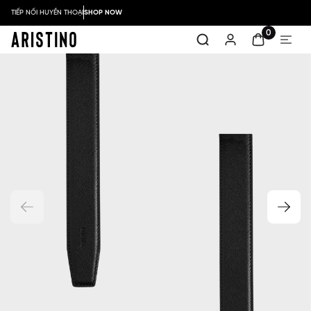
TIẾP NỐI HUYỀN THOẠI
SHOP NOW
0