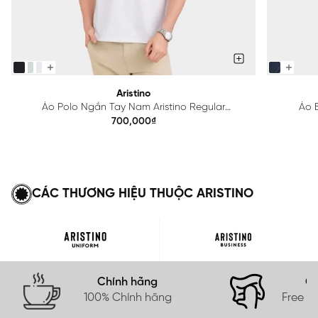
Aristino
Áo Polo Ngắn Tay Nam Aristino Regular
Áo B
APS615EDP01
700,000₫
CÁC THƯƠNG HIỆU THUỘC ARISTINO
Chính hãng
Gi
100% Chính hãng
Free s