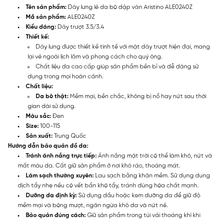
Tên sản phẩm:
Dây lưng lẻ da bò dập vân Aristino ALE0240Z
Mã sản phẩm:
ALE0240Z
Kiểu dáng:
Dây trượt 3.5/3.4
Thiết kế:
Dây lưng được thiết kế tinh tế với mặt dây trượt hiện đại, mang
lại vẻ ngoài lịch lãm và phong cách cho quý ông.
Chất liệu da cao cấp giúp sản phẩm bền bỉ và dễ dàng sử
dụng trong mọi hoàn cảnh.
Chất liệu:
Da bò thật:
Mềm mại, bền chắc, không bị nổ hay nứt sau thời
gian dài sử dụng.
Màu sắc:
Đen
Size:
100-115
Sản xuất:
Trung Quốc
Hướng dẫn bảo quản đồ da:
Tránh ánh nắng trực tiếp:
Ánh nắng mặt trời có thể làm khô, nứt và
mất màu da. Cất giữ sản phẩm ở nơi khô ráo, thoáng mát.
Làm sạch thường xuyên:
Lau sạch bằng khăn mềm. Sử dụng dung
dịch tẩy nhẹ nếu có vết bẩn khó tẩy, tránh dùng hóa chất mạnh.
Dưỡng da định kỳ:
Sử dụng dầu hoặc kem dưỡng da để giữ độ
mềm mại và bóng mượt, ngăn ngừa khô da và nứt nẻ.
Bảo quản đúng cách:
Giữ sản phẩm trong túi vải thoáng khí khi