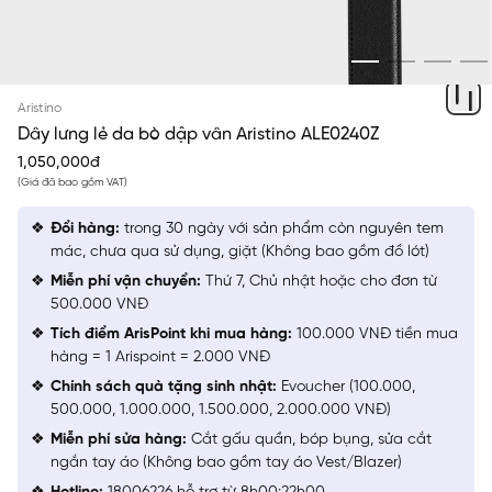
KHÓI - ĐEN
Aristino
Dây lưng lẻ da bò dập vân Aristino ALE0240Z
1,050,000đ
(Giá đã bao gồm VAT)
Đổi hàng:
trong 30 ngày với sản phẩm còn nguyên tem
mác, chưa qua sử dụng, giặt (Không bao gồm đồ lót)
Miễn phí vận chuyển:
Thứ 7, Chủ nhật hoặc cho đơn từ
500.000 VNĐ
Tích điểm ArisPoint khi mua hàng:
100.000 VNĐ tiền mua
hàng = 1 Arispoint = 2.000 VNĐ
Chính sách quà tặng sinh nhật:
Evoucher (100.000,
500.000, 1.000.000, 1.500.000, 2.000.000 VNĐ)
Miễn phí sửa hàng:
Cắt gấu quần, bóp bụng, sửa cắt
ngắn tay áo (Không bao gồm tay áo Vest/Blazer)