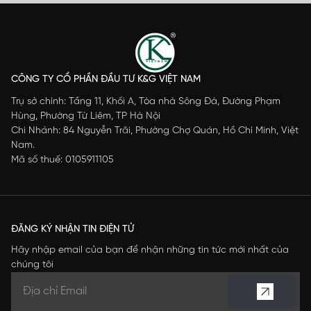
CÔNG TY CỔ PHẦN ĐẦU TƯ K&G VIỆT NAM
Trụ sở chính: Tầng 11, Khối A, Tòa nhà Sông Đà, Đường Phạm
Hùng, Phường Từ Liêm, TP Hà Nội
Chi Nhánh: 84 Nguyễn Trãi, Phường Chợ Quán, Hồ Chí Minh, Việt
Nam.
Mã số thuế: 0105911105
ĐĂNG KÝ NHẬN TIN ĐIỆN TỬ
Hãy nhập email của bạn để nhận những tin tức mới nhất của
chúng tôi