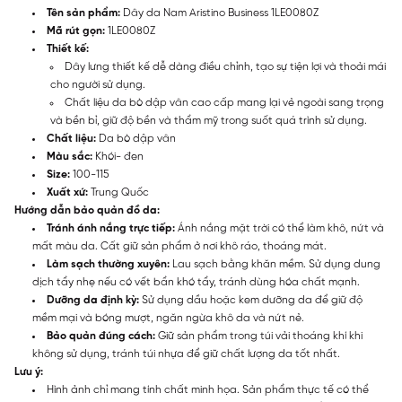
Tên sản phẩm:
Dây da Nam Aristino Business 1LE0080Z
Mã rút gọn:
1LE0080Z
Thiết kế:
Dây lưng thiết kế dễ dàng điều chỉnh, tạo sự tiện lợi và thoải mái
cho người sử dụng.
Chất liệu da bò dập vân cao cấp mang lại vẻ ngoài sang trọng
và bền bỉ, giữ độ bền và thẩm mỹ trong suốt quá trình sử dụng.
Chất liệu:
Da bò dập vân
Màu sắc:
Khói- đen
Size:
100-115
Xuất xứ:
Trung Quốc
Hướng dẫn bảo quản đồ da:
Tránh ánh nắng trực tiếp:
Ánh nắng mặt trời có thể làm khô, nứt và
mất màu da. Cất giữ sản phẩm ở nơi khô ráo, thoáng mát.
Làm sạch thường xuyên:
Lau sạch bằng khăn mềm. Sử dụng dung
dịch tẩy nhẹ nếu có vết bẩn khó tẩy, tránh dùng hóa chất mạnh.
Dưỡng da định kỳ:
Sử dụng dầu hoặc kem dưỡng da để giữ độ
mềm mại và bóng mượt, ngăn ngừa khô da và nứt nẻ.
Bảo quản đúng cách:
Giữ sản phẩm trong túi vải thoáng khí khi
không sử dụng, tránh túi nhựa để giữ chất lượng da tốt nhất.
Lưu ý:
Hình ảnh chỉ mang tính chất minh họa. Sản phẩm thực tế có thể