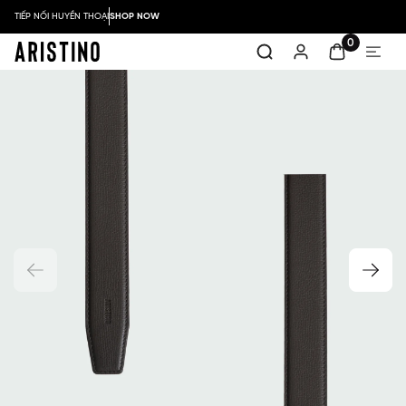
TIẾP NỐI HUYỀN THOẠI
SHOP NOW
0