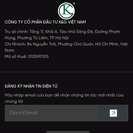
CÔNG TY CỔ PHẦN ĐẦU TƯ K&G VIỆT NAM
Trụ sở chính: Tầng 11, Khối A, Tòa nhà Sông Đà, Đường Phạm
Hùng, Phường Từ Liêm, TP Hà Nội
Chi Nhánh: 84 Nguyễn Trãi, Phường Chợ Quán, Hồ Chí Minh, Việt
Nam.
Mã số thuế: 0105911105
ĐĂNG KÝ NHẬN TIN ĐIỆN TỬ
Hãy nhập email của bạn để nhận những tin tức mới nhất của
chúng tôi