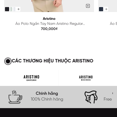
Aristino
Áo Polo Ngắn Tay Nam Aristino Regular
Áo B
APS615EDP01
700,000₫
CÁC THƯƠNG HIỆU THUỘC ARISTINO
Chính hãng
Gi
100% Chính hãng
Free s