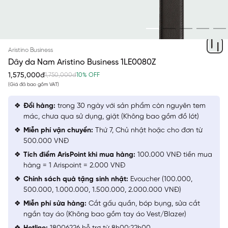
ĐEN
Aristino Business
Dây da Nam Aristino Business 1LE0080Z
1,575,000đ
1,750,000đ
10% OFF
(Giá đã bao gồm VAT)
Đổi hàng:
trong 30 ngày với sản phẩm còn nguyên tem
mác, chưa qua sử dụng, giặt (Không bao gồm đồ lót)
Miễn phí vận chuyển:
Thứ 7, Chủ nhật hoặc cho đơn từ
500.000 VNĐ
Tích điểm ArisPoint khi mua hàng:
100.000 VNĐ tiền mua
hàng = 1 Arispoint = 2.000 VNĐ
Chính sách quà tặng sinh nhật:
Evoucher (100.000,
500.000, 1.000.000, 1.500.000, 2.000.000 VNĐ)
Miễn phí sửa hàng:
Cắt gấu quần, bóp bụng, sửa cắt
ngắn tay áo (Không bao gồm tay áo Vest/Blazer)