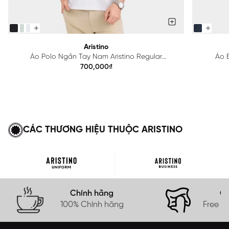
Aristino
Áo Polo Ngắn Tay Nam Aristino Regular
Áo B
APS615EDP01
700,000₫
CÁC THƯƠNG HIỆU THUỘC ARISTINO
Chính hãng
Gi
100% Chính hãng
Free s