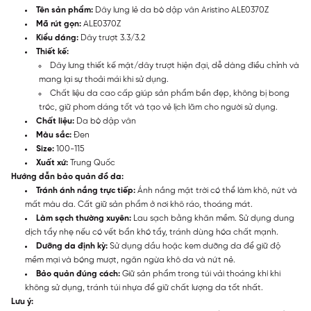
Tên sản phẩm:
Dây lưng lẻ da bò dập vân Aristino ALE0370Z
Mã rút gọn:
ALE0370Z
Kiểu dáng:
Dây trượt 3.3/3.2
Thiết kế:
Dây lưng thiết kế mặt/dây trượt hiện đại, dễ dàng điều chỉnh và
mang lại sự thoải mái khi sử dụng.
Chất liệu da cao cấp giúp sản phẩm bền đẹp, không bị bong
tróc, giữ phom dáng tốt và tạo vẻ lịch lãm cho người sử dụng.
Chất liệu:
Da bò dập vân
Màu sắc:
Đen
Size:
100-115
Xuất xứ:
Trung Quốc
Hướng dẫn bảo quản đồ da:
Tránh ánh nắng trực tiếp:
Ánh nắng mặt trời có thể làm khô, nứt và
mất màu da. Cất giữ sản phẩm ở nơi khô ráo, thoáng mát.
Làm sạch thường xuyên:
Lau sạch bằng khăn mềm. Sử dụng dung
dịch tẩy nhẹ nếu có vết bẩn khó tẩy, tránh dùng hóa chất mạnh.
Dưỡng da định kỳ:
Sử dụng dầu hoặc kem dưỡng da để giữ độ
mềm mại và bóng mượt, ngăn ngừa khô da và nứt nẻ.
Bảo quản đúng cách:
Giữ sản phẩm trong túi vải thoáng khí khi
không sử dụng, tránh túi nhựa để giữ chất lượng da tốt nhất.
Lưu ý: