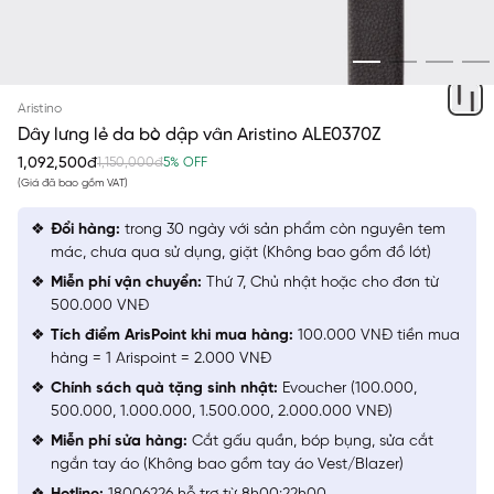
ĐEN
Aristino
Dây lưng lẻ da bò dập vân Aristino ALE0370Z
1,092,500đ
1,150,000đ
5% OFF
(Giá đã bao gồm VAT)
Đổi hàng:
trong 30 ngày với sản phẩm còn nguyên tem
mác, chưa qua sử dụng, giặt (Không bao gồm đồ lót)
Miễn phí vận chuyển:
Thứ 7, Chủ nhật hoặc cho đơn từ
500.000 VNĐ
Tích điểm ArisPoint khi mua hàng:
100.000 VNĐ tiền mua
hàng = 1 Arispoint = 2.000 VNĐ
Chính sách quà tặng sinh nhật:
Evoucher (100.000,
500.000, 1.000.000, 1.500.000, 2.000.000 VNĐ)
Miễn phí sửa hàng:
Cắt gấu quần, bóp bụng, sửa cắt
ngắn tay áo (Không bao gồm tay áo Vest/Blazer)