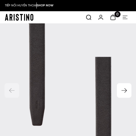
TIẾP NỐI HUYỀN THOẠI
SHOP NOW
0