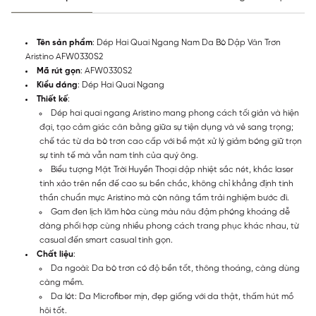
Tên sản phẩm
: Dép Hai Quai Ngang Nam Da Bò Dập Vân Trơn
Aristino AFW0330S2
Mã rút gọn
: AFW0330S2
Kiểu dáng
: Dép Hai Quai Ngang
Thiết kế
:
Dép hai quai ngang Aristino mang phong cách tối giản và hiện
đại, tạo cảm giác cân bằng giữa sự tiện dụng và vẻ sang trọng;
chế tác từ da bò trơn cao cấp với bề mặt xử lý giảm bóng giữ trọn
sự tinh tế mà vẫn nam tính của quý ông.
Biểu tượng Mặt Trời Huyền Thoại dập nhiệt sắc nét, khắc laser
tinh xảo trên nền đế cao su bền chắc, không chỉ khẳng định tinh
thần chuẩn mực Aristino mà còn nâng tầm trải nghiệm bước đi.
Gam đen lịch lãm hòa cùng màu nâu đậm phóng khoáng dễ
dàng phối hợp cùng nhiều phong cách trang phục khác nhau, từ
casual đến smart casual tinh gọn.
Chất liệu
:
Da ngoài: Da bò trơn có độ bền tốt, thông thoáng, càng dùng
càng mềm.
Da lót: Da Microfiber mịn, đẹp giống với da thật, thấm hút mồ
hôi tốt.