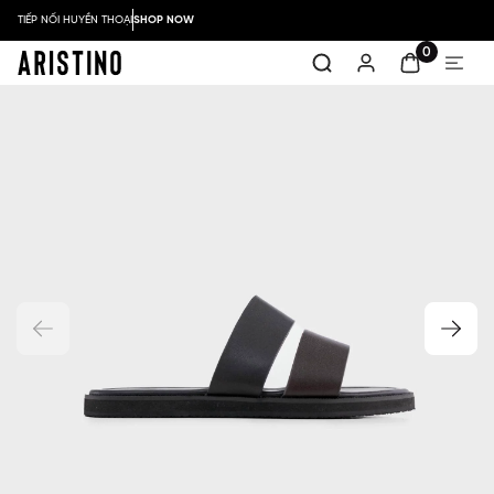
TIẾP NỐI HUYỀN THOẠI
SHOP NOW
0