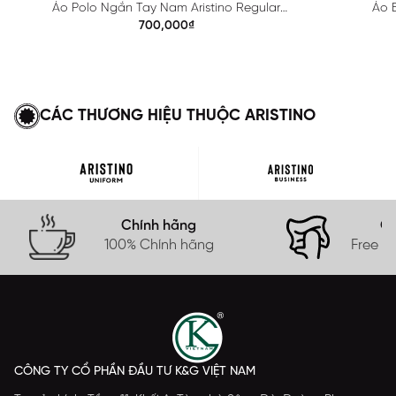
Áo Polo Ngắn Tay Nam Aristino Regular
Áo B
APS615EDP01
700,000₫
CÁC THƯƠNG HIỆU THUỘC ARISTINO
Chính hãng
Gi
100% Chính hãng
Free s
CÔNG TY CỔ PHẦN ĐẦU TƯ K&G VIỆT NAM