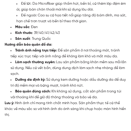
Đế lót: Da Microfiber giúp thấm hút, bền bỉ, có thêm lớp đệm êm
ái, giúp bàn chân thoải mái khi sử dụng lâu dài.
Đế ngoài: Cao su có họa tiết nổi giúp tăng độ bám dính, ma sát,
hạn chế trơn trượt và bền bỉ theo thời gian.
Màu sắc
: Đen
Kích thước
: 39/40/41/42/43
Sản xuất
: Trung Quốc
Hướng dẫn bảo quản đồ da:
Tránh ánh nắng trực tiếp:
Để sản phẩm ở nơi thoáng mát, tránh
tiếp xúc trực tiếp với ánh nắng để không làm khô và mất màu da.
Làm sạch thường xuyên:
Lau sản phẩm bằng khăn mềm sau mỗi lần
sử dụng. Nếu có vết bẩn, dùng dung dịch làm sạch nhẹ nhàng để làm
sạch.
Dưỡng da định kỳ:
Sử dụng kem dưỡng hoặc dầu dưỡng da để duy
trì độ mềm mại và bóng mượt, tránh khô nứt.
Bảo quản đúng cách:
Khi không sử dụng, cất sản phẩm trong túi
vải thoáng khí để giữ độ thông thoáng và bảo vệ da.
Lưu ý:
Hình ảnh chỉ mang tính chất minh họa. Sản phẩm thực tế có thể
khác về màu sắc so với hình ảnh do ánh sáng khi chụp hoặc màn hình hiển
thị.