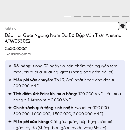
ĐEN
Aristino
Dép Hai Quai Ngang Nam Da Bò Dập Vân Trơn Aristino
AFW0330S2
2,650,000đ
(Giá đã bao gồm VAT)
Đổi hàng:
trong 30 ngày với sản phẩm còn nguyên tem
mác, chưa qua sử dụng, giặt (Không bao gồm đồ lót)
Miễn phí vận chuyển:
Thứ 7, Chủ nhật hoặc cho đơn từ
500.000 VNĐ
Tích điểm ArisPoint khi mua hàng:
100.000 VNĐ tiền mua
hàng = 1 Arispoint = 2.000 VNĐ
Chính sách quà tặng sinh nhật:
Evoucher (100.000,
500.000, 1.000.000, 1.500.000, 2.000.000 VNĐ)
Miễn phí sửa hàng:
Cắt gấu quần, bóp bụng, sửa cắt
ngắn tay áo (Không bao gồm tay áo Vest/Blazer)