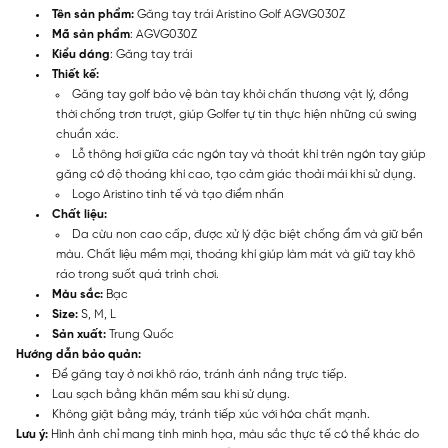
Tên sản phẩm:
Găng tay trái Aristino Golf AGVG030Z
Mã sản phẩm
: AGVG030Z
Kiểu dáng
: Găng tay trái
Thiết kế:
Găng tay golf bảo vệ bàn tay khỏi chấn thương vật lý, đồng
thời chống trơn trượt, giúp Golfer tự tin thực hiện những cú swing
chuẩn xác.
Lỗ thông hơi giữa các ngón tay và thoát khí trên ngón tay giúp
găng có độ thoáng khí cao, tạo cảm giác thoải mái khi sử dụng.
Logo Aristino tinh tế và tạo điểm nhấn
Chất liệu:
Da cừu non cao cấp, được xử lý đặc biệt chống ẩm và giữ bền
màu. Chất liệu mềm mại, thoáng khí giúp làm mát và giữ tay khô
ráo trong suốt quá trình chơi.
Màu sắc:
Bạc
Size:
S, M, L
Sản xuất:
Trung Quốc
Hướng dẫn bảo quản:
Để găng tay ở nơi khô ráo, tránh ánh nắng trực tiếp.
Lau sạch bằng khăn mềm sau khi sử dụng.
Không giặt bằng máy, tránh tiếp xúc với hóa chất mạnh.
Lưu ý:
Hình ảnh chỉ mang tính minh họa, màu sắc thực tế có thể khác do