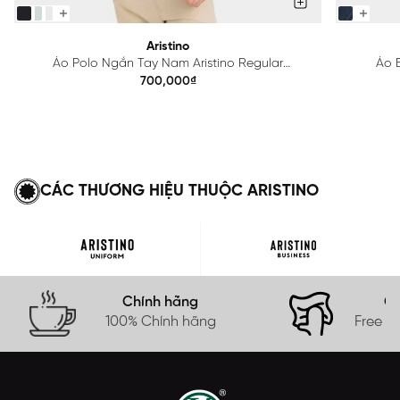
Aristino
Áo Polo Ngắn Tay Nam Aristino Regular
Áo B
APS615EDP01
700,000₫
CÁC THƯƠNG HIỆU THUỘC ARISTINO
Chính hãng
Gi
100% Chính hãng
Free s