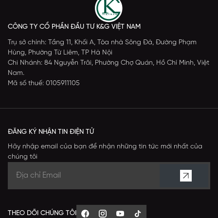
CÔNG TY CỔ PHẦN ĐẦU TƯ K&G VIỆT NAM
Trụ sở chính: Tầng 11, Khối A, Tòa nhà Sông Đà, Đường Phạm
Hùng, Phường Từ Liêm, TP Hà Nội
Chi Nhánh: 84 Nguyễn Trãi, Phường Chợ Quán, Hồ Chí Minh, Việt
Nam.
Mã số thuế: 0105911105
ĐĂNG KÝ NHẬN TIN ĐIỆN TỬ
Hãy nhập email của bạn để nhận những tin tức mới nhất của
chúng tôi
THEO DÕI CHÚNG TÔI