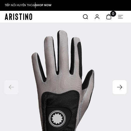
TIẾP NỐI HUYỀN THOẠI
SHOP NOW
0