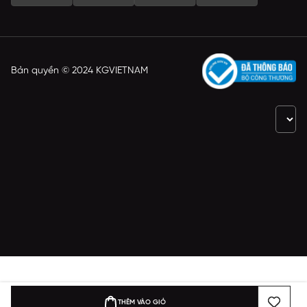
Bản quyền © 2024 KGVIETNAM
THÊM VÀO GIỎ