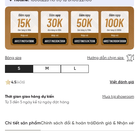
Hotline:
18006226 hỗ trợ từ 8h00:22h00
Bảng size
Hướng dẫn chọn size
S
M
L
Viết đánh giá
4.5
(406)
Thời gian giao hàng dự kiến
Mua tại showroom
Từ 3 đến 5 ngày kể từ ngày đặt hàng
Chi tiết sản phẩm
Chính sách đổi & hoàn trả
Đánh giá & Nhận xét