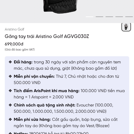
BẠC
Aristino Golf
Găng tay trái Aristino Golf AGVG030Z
699,000đ
(Giá đã bao gồm VAT)
Đổi hàng:
trong 30 ngày với sản phẩm còn nguyên tem
mác, chưa qua sử dụng, giặt (Không bao gồm đồ lót)
Miễn phí vận chuyển:
Thứ 7, Chủ nhật hoặc cho đơn từ
500.000 VNĐ
Tích điểm ArisPoint khi mua hàng:
100.000 VNĐ tiền mua
hàng = 1 Arispoint = 2.000 VNĐ
Chính sách quà tặng sinh nhật:
Evoucher (100.000,
500.000, 1.000.000, 1.500.000, 2.000.000 VNĐ)
Miễn phí sửa hàng:
Cắt gấu quần, bóp bụng, sửa cắt
ngắn tay áo (Không bao gồm tay áo Vest/Blazer)