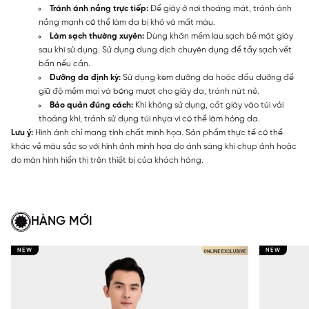
Tránh ánh nắng trực tiếp:
Để giày ở nơi thoáng mát, tránh ánh
nắng mạnh có thể làm da bị khô và mất màu.
Làm sạch thường xuyên:
Dùng khăn mềm lau sạch bề mặt giày
sau khi sử dụng. Sử dụng dung dịch chuyên dụng để tẩy sạch vết
bẩn nếu cần.
Dưỡng da định kỳ:
Sử dụng kem dưỡng da hoặc dầu dưỡng để
giữ độ mềm mại và bóng mượt cho giày da, tránh nứt nẻ.
Bảo quản đúng cách:
Khi không sử dụng, cất giày vào túi vải
thoáng khí, tránh sử dụng túi nhựa vì có thể làm hỏng da.
Lưu ý:
Hình ảnh chỉ mang tính chất minh họa. Sản phẩm thực tế có thể
khác về màu sắc so với hình ảnh minh họa do ánh sáng khi chụp ảnh hoặc
do màn hình hiển thị trên thiết bị của khách hàng.
HÀNG MỚI
NEW
NEW