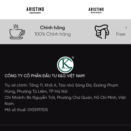
Chính hãng
Gi
100% Chính hãng
Free s
CÔNG TY CỔ PHẦN ĐẦU TƯ K&G VIỆT NAM
Trụ sở chính: Tầng 11, Khối A, Tòa nhà Sông Đà, Đường Phạm
Hùng, Phường Từ Liêm, TP Hà Nội
Chi Nhánh: 84 Nguyễn Trãi, Phường Chợ Quán, Hồ Chí Minh, Việt
Nam.
Mã số thuế: 0105911105