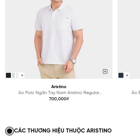
Aristino
Áo Polo Ngắn Tay Nam Aristino Regular
Áo B
APS615EDP01
700,000₫
CÁC THƯƠNG HIỆU THUỘC ARISTINO