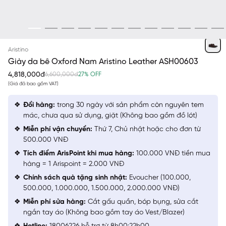
NÂU
Aristino
Giày da bê Oxford Nam Aristino Leather ASH00603
4,818,000đ
6,600,000đ
27% OFF
(Giá đã bao gồm VAT)
Đổi hàng:
trong 30 ngày với sản phẩm còn nguyên tem
mác, chưa qua sử dụng, giặt (Không bao gồm đồ lót)
Miễn phí vận chuyển:
Thứ 7, Chủ nhật hoặc cho đơn từ
500.000 VNĐ
Tích điểm ArisPoint khi mua hàng:
100.000 VNĐ tiền mua
hàng = 1 Arispoint = 2.000 VNĐ
Chính sách quà tặng sinh nhật:
Evoucher (100.000,
500.000, 1.000.000, 1.500.000, 2.000.000 VNĐ)
Miễn phí sửa hàng:
Cắt gấu quần, bóp bụng, sửa cắt
ngắn tay áo (Không bao gồm tay áo Vest/Blazer)