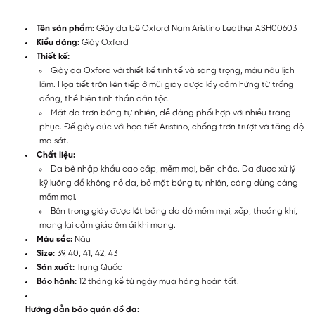
Tên sản phẩm:
Giày da bê Oxford Nam Aristino Leather ASH00603
Kiểu dáng:
Giày Oxford
Thiết kế:
Giày da Oxford với thiết kế tinh tế và sang trọng, màu nâu lịch
lãm. Họa tiết tròn liên tiếp ở mũi giày được lấy cảm hứng từ trống
đồng, thể hiện tinh thần dân tộc.
Mặt da trơn bóng tự nhiên, dễ dàng phối hợp với nhiều trang
phục. Đế giày đúc với họa tiết Aristino, chống trơn trượt và tăng độ
ma sát.
Chất liệu:
Da bê nhập khẩu cao cấp, mềm mại, bền chắc. Da được xử lý
kỹ lưỡng để không nổ da, bề mặt bóng tự nhiên, càng dùng càng
mềm mại.
Bên trong giày được lót bằng da dê mềm mại, xốp, thoáng khí,
mang lại cảm giác êm ái khi mang.
Màu sắc:
Nâu
Size:
39, 40, 41, 42, 43
Sản xuất:
Trung Quốc
Bảo hành:
12 tháng kể từ ngày mua hàng hoàn tất.
Hướng dẫn bảo quản đồ da: