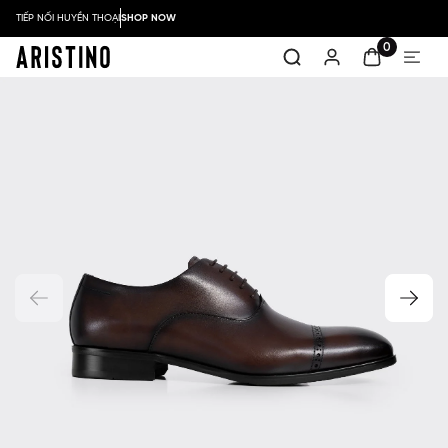
TIẾP NỐI HUYỀN THOẠI
SHOP NOW
0