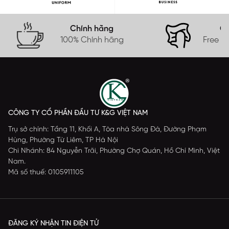
Chính hãng
Gi
100% Chính hãng
Free s
CÔNG TY CỔ PHẦN ĐẦU TƯ K&G VIỆT NAM
Trụ sở chính: Tầng 11, Khối A, Tòa nhà Sông Đà, Đường Phạm
Hùng, Phường Từ Liêm, TP Hà Nội
Chi Nhánh: 84 Nguyễn Trãi, Phường Chợ Quán, Hồ Chí Minh, Việt
Nam.
Mã số thuế: 0105911105
ĐĂNG KÝ NHẬN TIN ĐIỆN TỬ