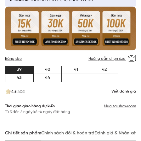
Hotline:
18006226 hỗ trợ từ 8h00:22h00
Bảng size
Hướng dẫn chọn size
39
40
41
42
43
44
Viết đánh giá
4.5
(406)
Thời gian giao hàng dự kiến
Mua tại showroom
Từ 3 đến 5 ngày kể từ ngày đặt hàng
Chi tiết sản phẩm
Chính sách đổi & hoàn trả
Đánh giá & Nhận xét