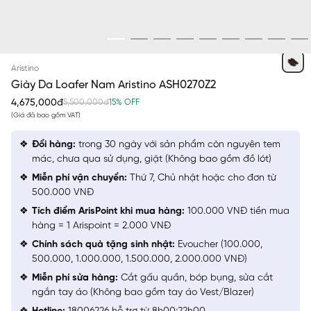
ĐỎ
Aristino
Giày Da Loafer Nam Aristino ASH0270Z2
4,675,000đ
5,500,000đ
15% OFF
(Giá đã bao gồm VAT)
Đổi hàng:
trong 30 ngày với sản phẩm còn nguyên tem
mác, chưa qua sử dụng, giặt (Không bao gồm đồ lót)
Miễn phí vận chuyển:
Thứ 7, Chủ nhật hoặc cho đơn từ
500.000 VNĐ
Tích điểm ArisPoint khi mua hàng:
100.000 VNĐ tiền mua
hàng = 1 Arispoint = 2.000 VNĐ
Chính sách quà tặng sinh nhật:
Evoucher (100.000,
500.000, 1.000.000, 1.500.000, 2.000.000 VNĐ)
Miễn phí sửa hàng:
Cắt gấu quần, bóp bụng, sửa cắt
ngắn tay áo (Không bao gồm tay áo Vest/Blazer)