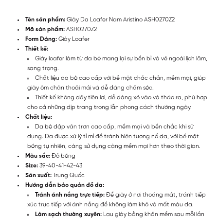
Tên sản phẩm:
Giày Da Loafer Nam Aristino ASH0270Z2
Mã sản phẩm:
ASH0270Z2
Form Dáng:
Giày Loafer
Thiết kế:
Giày loafer làm từ da bò mang lại sự bền bỉ và vẻ ngoài lịch lãm,
sang trọng.
Chất liệu da bò cao cấp với bề mặt chắc chắn, mềm mại, giúp
giày ôm chân thoải mái và dễ dàng chăm sóc.
Thiết kế không dây tiện lợi, dễ dàng xỏ vào và tháo ra, phù hợp
cho cả những dịp trang trọng lẫn phong cách thường ngày.
Chất liệu:
Da bò dập vân trơn cao cấp, mềm mại và bền chắc khi sử
dụng. Da được xử lý tỉ mỉ để tránh hiện tượng nổ da, với bề mặt
bóng tự nhiên, càng sử dụng càng mềm mại hơn theo thời gian.
Màu sắc:
Đỏ bóng
Size:
39-40-41-42-43
Sản xuất:
Trung Quốc
Hướng dẫn bảo quản đồ da:
Tránh ánh nắng trực tiếp:
Để giày ở nơi thoáng mát, tránh tiếp
xúc trực tiếp với ánh nắng để không làm khô và mất màu da.
Làm sạch thường xuyên:
Lau giày bằng khăn mềm sau mỗi lần