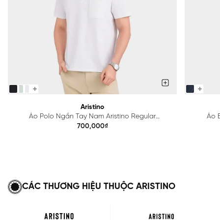
Aristino
Áo Polo Ngắn Tay Nam Aristino Regular
Áo B
APS615EDP01
700,000₫
CÁC THƯƠNG HIỆU THUỘC ARISTINO