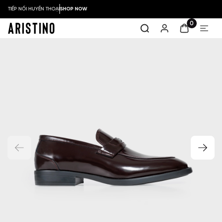
TIẾP NỐI HUYỀN THOẠI
SHOP NOW
0