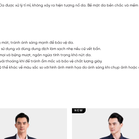
 được xử lý tỉ mỉ, không xảy ra hiện tượng nổ da. Bề mặt da bền chắc và mềm m
g mát, tránh ánh sáng mạnh để bảo vệ da.
 sử dụng và dùng dung dịch làm sạch nhẹ nếu có vết bẩn.
ại và bóng mượt, ngăn ngừa tình trạng khô nứt da.
 vải thoáng khí để tránh ẩm mốc và bảo vệ chất lượng giày.
 thể khác về màu sắc so với hình ảnh minh họa do ánh sáng khi chụp ảnh hoặc do
NEW