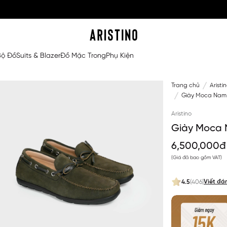
Bộ Đồ
Suits & Blazer
Đồ Mặc Trong
Phụ Kiện
Trang chủ
Aristi
Giày Moca Nam 
Aristino
Giày Moca 
6,500,000đ
(Giá đã bao gồm VAT)
Viết đá
4.5
(406)