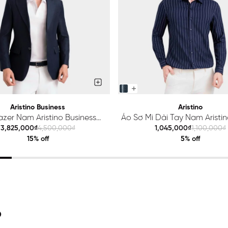
Aristino Business
Aristino
azer Nam Aristino Business
Áo Sơ Mi Dài Tay Nam Aristino
Premio 1BZ201S0H2
ALS425S0H2
3,825,000₫
4,500,000₫
1,045,000₫
1,100,000₫
15% off
5% off
O