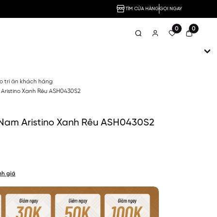
TÌM CỬA HÀNG
GỌI NGAY
0
0
no tri ân khách hàng
Aristino Xanh Rêu ASH0430S2
Nam Aristino Xanh Rêu ASH0430S2
nh giá