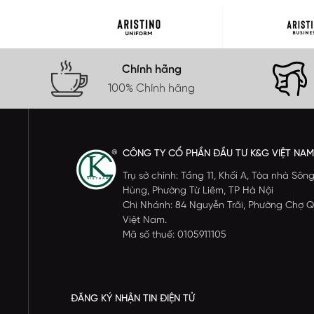
Chính hãng
100% Chính hãng
CÔNG TY CỔ PHẦN ĐẦU TƯ K&G VIỆT NAM
Trụ sở chính: Tầng 11, Khối A, Tòa nhà S
Hùng, Phường Từ Liêm, TP Hà Nội
Chi Nhánh: 84 Nguyễn Trãi, Phường Chợ Q
Việt Nam.
Mã số thuế: 0105911105
ĐĂNG KÝ NHẬN TIN ĐIỆN TỬ