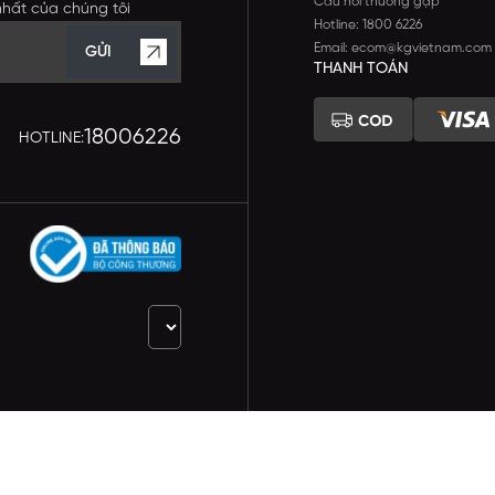
Câu hỏi thường gặp
nhất của chúng tôi
Hotline: 1800 6226
Email: ecom@kgvietnam.com
GỬI
THANH TOÁN
18006226
HOTLINE: