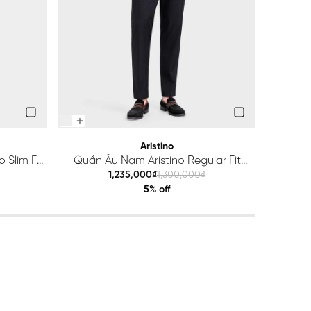
Aristino
 Slim Fit
Quần Âu Nam Aristino Regular Fit
Quầ
ATR203S0H2
1,235,000₫
1,300,000₫
5% off