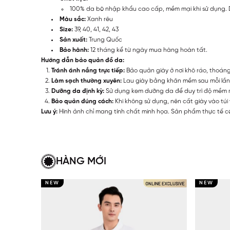
100% da bò nhập khẩu cao cấp, mềm mại khi sử dụng. Da
Màu sắc:
Xanh rêu
Size:
39, 40, 41, 42, 43
Sản xuất:
Trung Quốc
Bảo hành:
12 tháng kể từ ngày mua hàng hoàn tất.
Hướng dẫn bảo quản đồ da:
Tránh ánh nắng trực tiếp:
Bảo quản giày ở nơi khô ráo, thoán
Làm sạch thường xuyên:
Lau giày bằng khăn mềm sau mỗi lần
Dưỡng da định kỳ:
Sử dụng kem dưỡng da để duy trì độ mềm m
Bảo quản đúng cách:
Khi không sử dụng, nên cất giày vào túi
Lưu ý:
Hình ảnh chỉ mang tính chất minh họa. Sản phẩm thực tế có
HÀNG MỚI
NEW
NEW