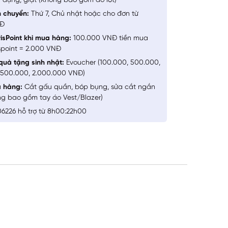
 dụng, giặt (Không bao gồm đồ lót)
n chuyển:
Thứ 7, Chủ nhật hoặc cho đơn từ
NĐ
isPoint khi mua hàng:
100.000 VNĐ tiền mua
spoint = 2.000 VNĐ
quà tặng sinh nhật:
Evoucher (100.000, 500.000,
1.500.000, 2.000.000 VNĐ)
a hàng:
Cắt gấu quần, bóp bụng, sửa cắt ngắn
ng bao gồm tay áo Vest/Blazer)
6226 hỗ trợ từ 8h00:22h00