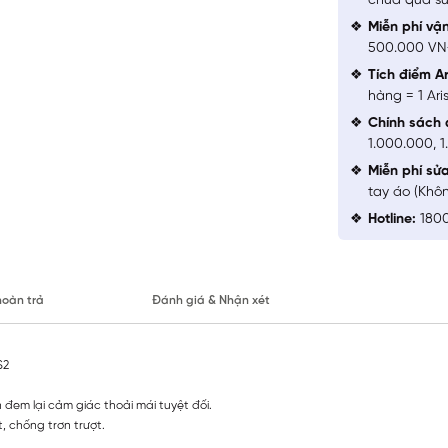
chưa qua sử
Miễn phí vậ
500.000 V
Tích điểm Ar
hàng = 1 Ari
Chính sách 
1.000.000, 
Miễn phí sử
tay áo (Khô
Hotline:
1800
hoàn trả
Đánh giá & Nhận xét
S2
 đem lại cảm giác thoải mái tuyệt đối.
, chống trơn trượt.