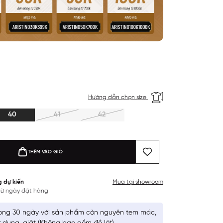
Hướng dẫn chọn size
40
41
42
THÊM VÀO GIỎ
g dự kiến
Mua tại showroom
 từ ngày đặt hàng
ong 30 ngày với sản phẩm còn nguyên tem mác,