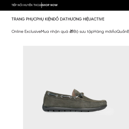
TIẾP NỐI HUYỀN THOẠI
SHOP NOW
TRANG PHỤC
PHỤ KIỆN
ĐỒ DA
THƯƠNG HIỆU
ACTIVE
Online Exclusive
Mua nhận quà 🎁
Bộ sưu tập
Hàng mới
Áo
Quần