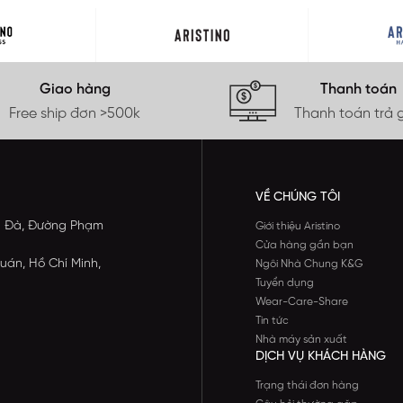
Giao hàng
Thanh toán
Free ship đơn >500k
Thanh toán trả 
VỀ CHÚNG TÔI
ông Đà, Đường Phạm
Giới thiệu Aristino
Cửa hàng gần bạn
uán, Hồ Chí Minh,
Ngôi Nhà Chung K&G
Tuyển dụng
Wear-Care-Share
Tin tức
Nhà máy sản xuất
DỊCH VỤ KHÁCH HÀNG
Trạng thái đơn hàng