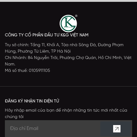
CÔNG TY CỔ PHẦN ĐẦU TƯ K&G VIỆT NAM
Trụ sở chính: Tầng 11, Khối A, Tòa nhà Sông Đà, Đường Phạm
Hùng, Phường Từ Liêm, TP Hà Nội
Chi Nhánh: 84 Nguyễn Trãi, Phường Chợ Quán, Hồ Chí Minh, Việt
Nam.
Mã số thuế: 0105911105
ĐĂNG KÝ NHẬN TIN ĐIỆN TỬ
Hãy nhập email của bạn để nhận những tin tức mới nhất của
chúng tôi