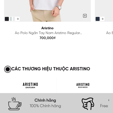
Aristino
Áo Polo Ngắn Tay Nam Aristino Regular
Áo B
APS615EDP01
700,000₫
CÁC THƯƠNG HIỆU THUỘC ARISTINO
Chính hãng
Gi
100% Chính hãng
Free s