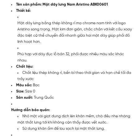
Tên sản phẩm: Mặt dây lưng Nam Aristino ABK00601
Thiết kế:
Mặt dây lưng bằng thép không rỉ mạ chrome nam tính với logo
Aristino sang trọng. Mặt kim đơn giản, chắc chắn với kết cấu xoay
đặc biệt có thể chuyển đổi nhanh giữa hai mặt dây giúp phối đồ
linh hoạt hơn.
Phù hợp với dây đục lỗ bản 32, phối được nhiều màu sắc khác
nhau.
Chất liệu:
Chất liệu thép không rỉ, bền bỉ theo thời gian và hạn chế tối đa
trầy xước
Màu sắc:
Bạc
Size:
Size 0
Sản xuất:
Trung Quốc
Hướng dẫn bảo quản:
Nhỏ một vài giọt dung dịch lên khăn mềm, chà đều nhẹ nhàng
mặt thắt lưng tới khi không còn thấy được vết xước.
Sử dụng khăn ẩm để lau sạch lại mặt thắt lưng.