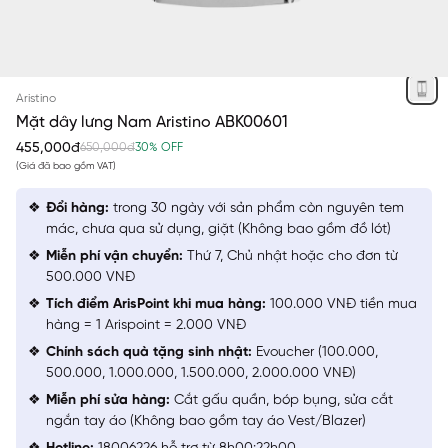
BẠC
Aristino
Mặt dây lưng Nam Aristino ABK00601
455,000đ
650,000đ
30% OFF
(Giá đã bao gồm VAT)
Đổi hàng:
trong 30 ngày với sản phẩm còn nguyên tem
mác, chưa qua sử dụng, giặt (Không bao gồm đồ lót)
Miễn phí vận chuyển:
Thứ 7, Chủ nhật hoặc cho đơn từ
500.000 VNĐ
Tích điểm ArisPoint khi mua hàng:
100.000 VNĐ tiền mua
hàng = 1 Arispoint = 2.000 VNĐ
Chính sách quà tặng sinh nhật:
Evoucher (100.000,
500.000, 1.000.000, 1.500.000, 2.000.000 VNĐ)
Miễn phí sửa hàng:
Cắt gấu quần, bóp bụng, sửa cắt
ngắn tay áo (Không bao gồm tay áo Vest/Blazer)