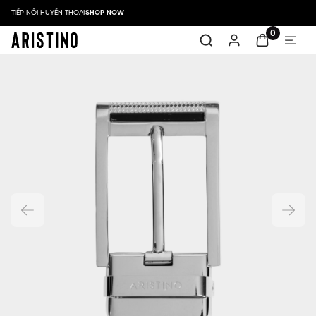
TIẾP NỐI HUYỀN THOẠI
SHOP NOW
0