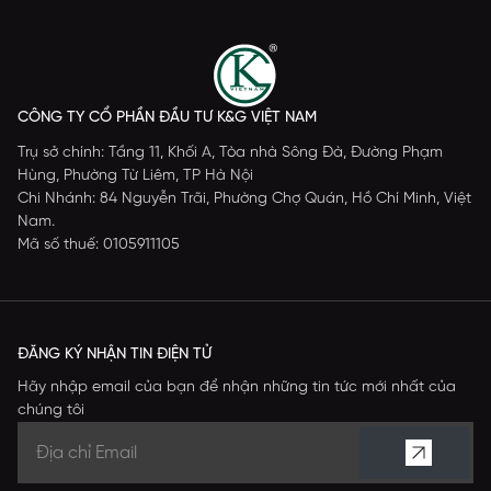
CÔNG TY CỔ PHẦN ĐẦU TƯ K&G VIỆT NAM
Trụ sở chính: Tầng 11, Khối A, Tòa nhà Sông Đà, Đường Phạm
Hùng, Phường Từ Liêm, TP Hà Nội
Chi Nhánh: 84 Nguyễn Trãi, Phường Chợ Quán, Hồ Chí Minh, Việt
Nam.
Mã số thuế: 0105911105
ĐĂNG KÝ NHẬN TIN ĐIỆN TỬ
Hãy nhập email của bạn để nhận những tin tức mới nhất của
chúng tôi