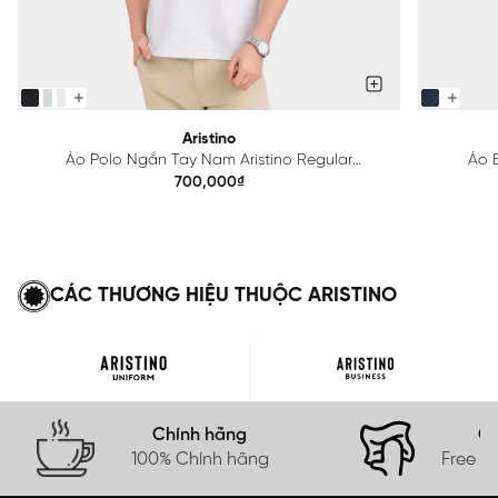
Aristino
Áo Polo Ngắn Tay Nam Aristino Regular
Áo B
APS615EDP01
700,000₫
CÁC THƯƠNG HIỆU THUỘC ARISTINO
Chính hãng
Gi
100% Chính hãng
Free s