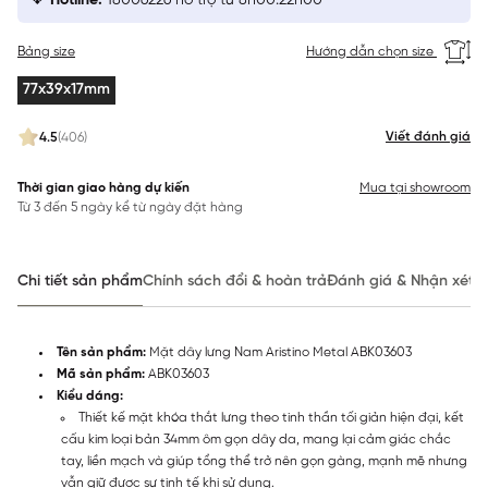
Hotline:
18006226 hỗ trợ từ 8h00:22h00
Bảng size
Hướng dẫn chọn size
77x39x17mm
Viết đánh giá
4.5
(406)
Thời gian giao hàng dự kiến
Mua tại showroom
Từ 3 đến 5 ngày kể từ ngày đặt hàng
Chi tiết sản phẩm
Chính sách đổi & hoàn trả
Đánh giá & Nhận xét
Tên sản phẩm:
Mặt dây lưng Nam Aristino Metal ABK03603
Mã sản phẩm:
ABK03603
Kiểu dáng:
Thiết kế mặt khóa thắt lưng theo tinh thần tối giản hiện đại, kết
cấu kim loại bản 34mm ôm gọn dây da, mang lại cảm giác chắc
tay, liền mạch và giúp tổng thể trở nên gọn gàng, mạnh mẽ nhưng
vẫn giữ được sự tinh tế khi sử dụng.