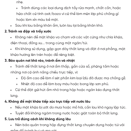
nhẹ.
Tránh dùng các loại dung dịch tẩy rửa mạnh, chất cồn, hoặc
hóa chất có tính axit/bazo vì có thể làm mòn lớp phủ chống gỉ
hoặc làm xỉn màu bề mặt.
Sau khi lau bằng khăn ẩm, luôn lau lại bằng khăn khô.
2. Tránh va đập và trầy xước
Không nên để mặt khóa va chạm với các vật cứng như chìa khóa,
điện thoại, đồng xu... trong cùng một ngăn/túi.
Khi không sử dụng, gập gọn dây thắt lưng và đặt ở nơi phẳng, mặt
khóa hướng lên trên hoặc để riêng biệt.
3. Bảo quản nơi khô ráo, tránh ẩm và nhiệt
Tránh để thắt lưng ở nơi ẩm thấp, gần cửa sổ, phòng tắm hoặc
những nơi có ánh nắng chiếu trực tiếp, vì:
Độ ẩm cao dễ làm rỉ sét phần kim loại (dù đã được mạ chống gỉ).
Nhiệt độ cao dễ làm bay màu hoặc bong lớp sơn phủ.
Có thể đặt gói hút ẩm nhỏ trong hộp hoặc ngăn kéo đựng thắt
lưng.
4. Không để mặt khóa tiếp xúc trực tiếp với nước lâu
Nếu mặt khóa bị ướt do mưa hoặc mồ hôi, cần lau khô ngay lập tức.
Tuyệt đối không ngâm trong nước hoặc giặt toàn bộ thắt lưng.
5. Lưu trữ đúng cách khi không dùng lâu
Nên bảo quản trong hộp đựng thắt lưng chuyên dụng hoặc túi vải
mềm để tránh bụi và ma sát.