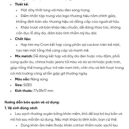
Thiết kế:
Mặt dây thắt lưng với màu đen sang trọng.
Điểm nhấn tập trung vào logo thương hiệu nằm chính giữa,
khẳng định bản sắc thương hiệu và đẳng cấp của người sở hữu.
Khóa trượt với bản khóa tiêu chuẩn, dễ dàng thao tác, không
cần đục lỗ dây da, đảm bảo tính thẩm mỹ lâu dài.
Chất liệu:
Hợp kim mạ Crom kết hợp cùng phần sợi cacbon trên bề mặt,
tạo nên một tổng thể cứng cáp và mạnh mẽ.
Mix match:
Dễ dàng kết hợp với dây da đen hoặc nâu đậm, phối
cùng quần âu, chinos hoặc jeans tối màu và áo sơ mi hoặc polo trơn,
giúp tổng thể trang phục trở nên nam tính, chỉn chu và linh hoạt trong
cả môi trường công sở lẫn gặp gỡ thường ngày.
Màu sắc:
Nòng súng
Size:
SIZE0
Kích thước:
77x39x17 mm
Hướng dẫn bảo quản và sử dụng:
1. Vệ sinh đúng cách
Lau sạch thường xuyên bằng khăn mềm, khô để loại bỏ bụi bẩn và
mồ hôi sau mỗi lần sử dụng. Nếu mặt khóa bị dính bẩn, bạn có thể:
Dùng khăn ẩm mềm (hoặc khăn cotton thấm nước sạch) lau