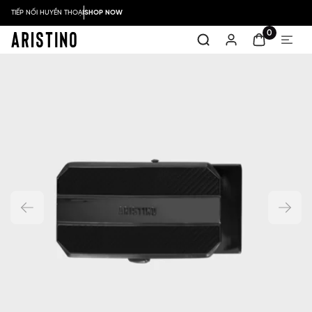
TIẾP NỐI HUYỀN THOẠI
SHOP NOW
0