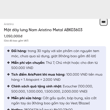
NÒNG SÚNG
Aristino
Mặt dây lưng Nam Aristino Metal ABK03603
1,050,000đ
(Giá đã bao gồm VAT)
Đổi hàng:
trong 30 ngày với sản phẩm còn nguyên tem
mác, chưa qua sử dụng, giặt (Không bao gồm đồ lót)
Miễn phí vận chuyển:
Thứ 7, Chủ nhật hoặc cho đơn từ
500.000 VNĐ
Tích điểm ArisPoint khi mua hàng:
100.000 VNĐ tiền mua
hàng = 1 Arispoint = 2.000 VNĐ
Chính sách quà tặng sinh nhật:
Evoucher (100.000,
500.000, 1.000.000, 1.500.000, 2.000.000 VNĐ)
Miễn phí sửa hàng:
Cắt gấu quần, bóp bụng, sửa cắt
ngắn tay áo (Không bao gồm tay áo Vest/Blazer)