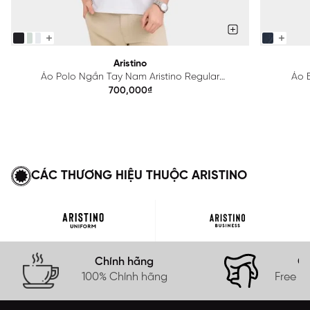
Aristino
Áo Polo Ngắn Tay Nam Aristino Regular
Áo B
APS615EDP01
700,000₫
CÁC THƯƠNG HIỆU THUỘC ARISTINO
Chính hãng
Gi
100% Chính hãng
Free s