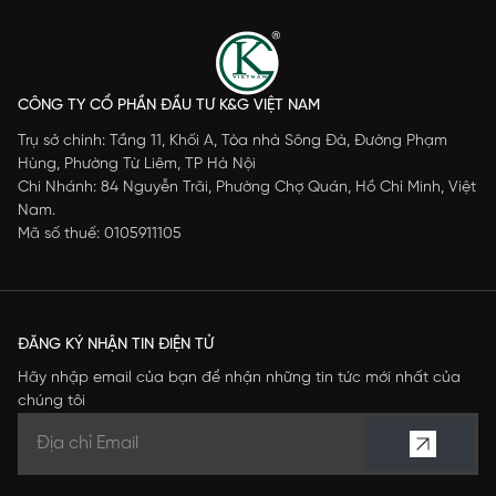
CÔNG TY CỔ PHẦN ĐẦU TƯ K&G VIỆT NAM
Trụ sở chính: Tầng 11, Khối A, Tòa nhà Sông Đà, Đường Phạm
Hùng, Phường Từ Liêm, TP Hà Nội
Chi Nhánh: 84 Nguyễn Trãi, Phường Chợ Quán, Hồ Chí Minh, Việt
Nam.
Mã số thuế: 0105911105
ĐĂNG KÝ NHẬN TIN ĐIỆN TỬ
Hãy nhập email của bạn để nhận những tin tức mới nhất của
chúng tôi