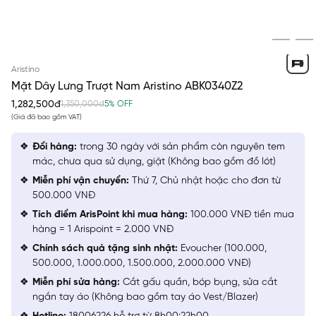
ĐEN
Aristino
Mặt Dây Lưng Trượt Nam Aristino ABK0340Z2
1,282,500đ
1,350,000đ
5% OFF
(Giá đã bao gồm VAT)
Đổi hàng:
trong 30 ngày với sản phẩm còn nguyên tem
mác, chưa qua sử dụng, giặt (Không bao gồm đồ lót)
Miễn phí vận chuyển:
Thứ 7, Chủ nhật hoặc cho đơn từ
500.000 VNĐ
Tích điểm ArisPoint khi mua hàng:
100.000 VNĐ tiền mua
hàng = 1 Arispoint = 2.000 VNĐ
Chính sách quà tặng sinh nhật:
Evoucher (100.000,
500.000, 1.000.000, 1.500.000, 2.000.000 VNĐ)
Miễn phí sửa hàng:
Cắt gấu quần, bóp bụng, sửa cắt
ngắn tay áo (Không bao gồm tay áo Vest/Blazer)