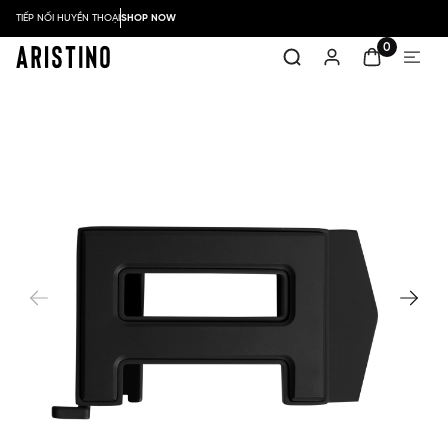
TIẾP NỐI HUYỀN THOẠI
SHOP NOW
0