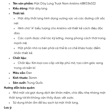
Tên sản phẩm:
Mặt Dây Lưng Trượt Nam Aristino ABK0340Z2
Kiểu dáng:
Mặt dây lưng
Thiết kế:
Mặt dây thắt lưng hình dạng vuông vức và các đường cắt sắc
nét
Hình chữ "A" biểu tượng cho Aristino với thiết kế cách điệu độc
đáo.
Các cạnh được chế tác kỹ lưỡng, mang phong cách thời trang
mạnh mẽ.
Một phần nhô ra bên phải có thể là cơ chế khóa hoặc điểm
nhấn thiết kế.
Chất liệu:
Chất liệu: Kim loại cao cấp với lớp phủ mờ, tạo cảm giác sang
trọng và bền bỉ
Màu sắc:
Đen
Kích thước:
34mm
Sản xuất:
Trung Quốc
Hướng dẫn bảo quản:
Nhỏ một vài giọt dung dịch lên khăn mềm, chà đều nhẹ nhàng mặt
thắt lưng tới khi không còn thấy được vết xước.
Sử dụng khăn ẩm để lau sạch lại mặt thắt lưng.
Lưu ý: