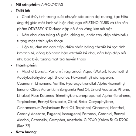
Mã sản phẩm:
APFODY01AS
Thiết kế:
Chai thủy tinh trong suốt chuyển sắc xanh đại dương, tạo hiệu
ứng thị giác mát lạnh và hiện đại; logo ARISTINO PARIS và tên sản
phẩm ODYSSEY N°12 được dập nổi ánh vàng kim nổi bật
Nắp chai đen bóng tối giản, dáng trụ chắc tay, dập chìm biểu
tượng mặt trời huyền thoại
Hộp trụ đen mờ cao cấp, điểm nhấn bằng chi tiết kẻ sọc ánh
kim tinh tế, đồng bộ hoàn hảo với thiết kế chai, nắp hộp dập nổi
nhũ bạc biểu tượng mặt trời huyền thoại
Thành phần:
Alcohol Denat., Parfum (Fragrance), Aqua (Water), Tetramethyl
Acetyloctahydronaphthalenes, Hexamethylindanopyran,
Coumarin, Limonene, Vanillin, Hydroxycitronellal, Alpha-Isomethyl
Ionone, Citrus Aurantium Bergamia Peel Oil, Linalyl Acetate, Pinene,
Linalool, Rose Ketones, Trimethylbenzenepropanol, Alpha-Terpinene,
Terpinolene, Benzyl Benzoate, Citral, Beta-Caryophyllene,
Cinnamomum Zeylanicum Bark Oil, Terpineol, Cinnamal, Menthol,
Geranyl Acetate, Eugenol, Isoeugenol, Farnesol, Geraniol, Benzyl
Alcohol, Citronellol, Camphor, Anethole. Ci 19140 (Yellow 5), Ci 17200
(Red 33)
Note hương: