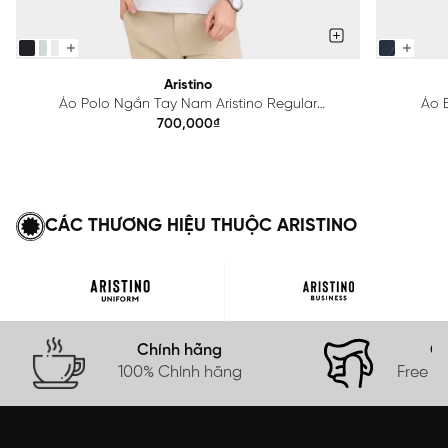
Aristino
Áo Polo Ngắn Tay Nam Aristino Regular
Áo B
APS615EDP01
700,000₫
CÁC THƯƠNG HIỆU THUỘC ARISTINO
Chính hãng
Gi
100% Chính hãng
Free s