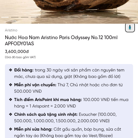
100 ML
Aristino
Nước Hoa Nam Aristino Paris Odyssey No.12 100ml
APFODY01AS
3,600,000đ
(Giá đã bao gồm VAT)
Đổi hàng:
trong 30 ngày với sản phẩm còn nguyên tem
mác, chưa qua sử dụng, giặt (Không bao gồm đồ lót)
Miễn phí vận chuyển:
Thứ 7, Chủ nhật hoặc cho đơn từ
500.000 VNĐ
Tích điểm ArisPoint khi mua hàng:
100.000 VNĐ tiền mua
hàng = 1 Arispoint = 2.000 VNĐ
Chính sách quà tặng sinh nhật:
Evoucher (100.000,
500.000, 1.000.000, 1.500.000, 2.000.000 VNĐ)
Miễn phí sửa hàng:
Cắt gấu quần, bóp bụng, sửa cắt
ngắn tay áo (Không bao gồm tay áo Vest/Blazer)