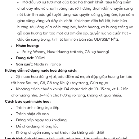
Mở đầu với sự tươi mát của bạc hà thanh khiết, tiêu hồng điểm
chút cay nhẹ và chanh vàng rực rỡ, hương thơm dần chuyển sang
nét bản lĩnh của gỗ tuyết tùng hòa quyện cùng gừng ấm, tạo cảm
giác vững vàng và đầy khí chất. Khi chạm đến hồi kết, bản hòa
hương sâu lắng của cỏ hương bài, hoắc hương, xạ hương trắng và
gỗ đàn hương lan tỏa một dư âm ấm áp, quyền lực và cuốn hút –
dấu ấn sang trọng, tinh tế làm nên bản sắc ODYSSEY N°12.
Nhóm hương:
Fruity, Woody, Musk (Hương trái cây, Gỗ, xạ hương)
Dung tích:
100ml
Sản xuất:
Made in France
Hướng dẫn sử dụng nước hoa đúng cách:
Xịt nước hoa đúng vị trí, các điểm có mạch đập giúp hương lan tỏa
tốt hơn: Sau tai, Cổ, Cổ tay, Khuỷu tay trong, Giữa ngực
Khoảng cách chuẩn khi xịt: Để chai cách da 10–15 cm
,
xịt 1–2 lần
cho hương nhẹ, 3–4 lần cho hương rõ ràng, không xịt quá nhiều.
Cách bảo quản nước hoa:
Tránh ánh nắng trực tiếp
Tránh nhiệt độ cao
Đóng nắp ngay sau khi dùng
Để chai đứng, không lắc
Không chuyển sang chai khác nếu không cần thiết
Lưu ý:
Hình ảnh chỉ mang tính chất minh họa. Sản phẩm thực tế có thể