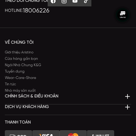
THEO DÕI CHÚNG TÔI
18006226
HOTLINE:
VỀ CHÚNG TÔI
Giới thiệu Aristino
Cửa hàng gần bạn
Ngôi Nhà Chung K&G
Tuyển dụng
Wear-Care-Share
Tin tức
Nhà máy sản xuất
CHÍNH SÁCH & ĐIỀU KHOẢN
DỊCH VỤ KHÁCH HÀNG
THANH TOÁN