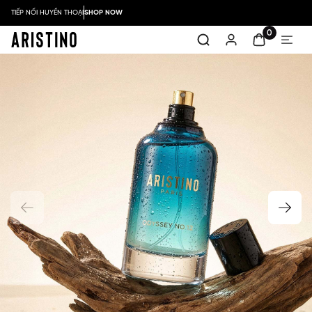
TIẾP NỐI HUYỀN THOẠI
SHOP NOW
0