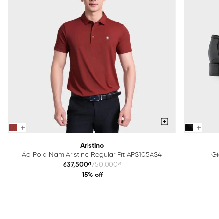
Aristino
Áo Polo Nam Aristino Regular Fit APS105AS4
Gi
637,500₫
750,000₫
15% off