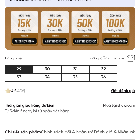
Hotline:
18006226 hỗ trợ từ 8h00:22h00
Bảng size
Hướng dẫn chọn size
29
30
31
32
33
34
35
36
Viết đánh giá
4.5
(406)
Thời gian giao hàng dự kiến
Mua tại showroom
Từ 3 đến 5 ngày kể từ ngày đặt hàng
Chi tiết sản phẩm
Chính sách đổi & hoàn trả
Đánh giá & Nhận xét