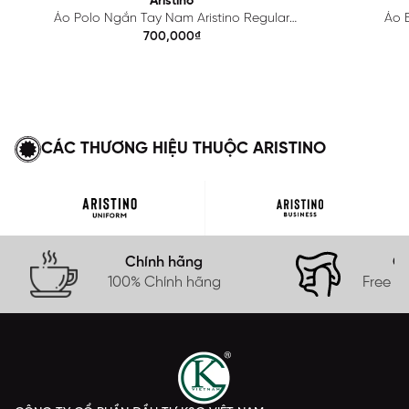
Aristino
Áo Polo Ngắn Tay Nam Aristino Regular
Áo B
APS615EDP01
700,000₫
CÁC THƯƠNG HIỆU THUỘC ARISTINO
Chính hãng
Gi
100% Chính hãng
Free s