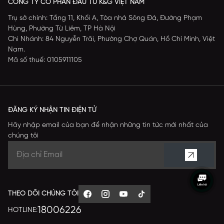
CÔNG TY CỔ PHẦN ĐẦU TƯ K&G VIỆT NAM
Trụ sở chính: Tầng 11, Khối A, Tòa nhà Sông Đà, Đường Phạm
Hùng, Phường Từ Liêm, TP Hà Nội
Chi Nhánh: 84 Nguyễn Trãi, Phường Chợ Quán, Hồ Chí Minh, Việt
Nam.
Mã số thuế: 0105911105
ĐĂNG KÝ NHẬN TIN ĐIỆN TỬ
Hãy nhập email của bạn để nhận những tin tức mới nhất của
chúng tôi
THEO DÕI CHÚNG TÔI
18006226
HOTLINE: