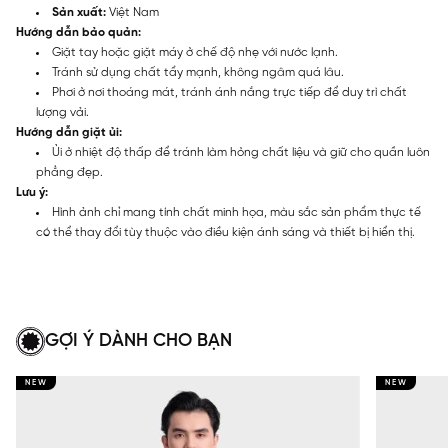
Sản xuất:
Việt Nam
Hướng dẫn bảo quản:
Giặt tay hoặc giặt máy ở chế độ nhẹ với nước lạnh.
Tránh sử dụng chất tẩy mạnh, không ngâm quá lâu.
Phơi ở nơi thoáng mát, tránh ánh nắng trực tiếp để duy trì chất
lượng vải.
Hướng dẫn giặt ủi:
Ủi ở nhiệt độ thấp để tránh làm hỏng chất liệu và giữ cho quần luôn
phẳng đẹp.
Lưu ý:
Hình ảnh chỉ mang tính chất minh họa, màu sắc sản phẩm thực tế
có thể thay đổi tùy thuộc vào điều kiện ánh sáng và thiết bị hiển thị.
GỢI Ý DÀNH CHO BẠN
NEW
NEW