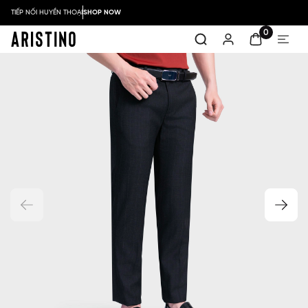
TIẾP NỐI HUYỀN THOẠI
SHOP NOW
0