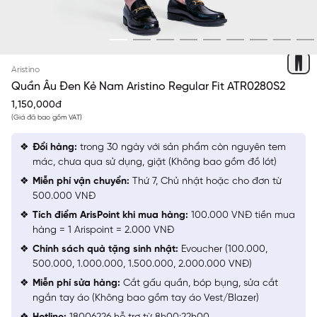
ĐEN 9 KẺ
Aristino
Quần Âu Đen Kẻ Nam Aristino Regular Fit ATR0280S2
1,150,000đ
(Giá đã bao gồm VAT)
Đổi hàng:
trong 30 ngày với sản phẩm còn nguyên tem
mác, chưa qua sử dụng, giặt (Không bao gồm đồ lót)
Miễn phí vận chuyển:
Thứ 7, Chủ nhật hoặc cho đơn từ
500.000 VNĐ
Tích điểm ArisPoint khi mua hàng:
100.000 VNĐ tiền mua
hàng = 1 Arispoint = 2.000 VNĐ
Chính sách quà tặng sinh nhật:
Evoucher (100.000,
500.000, 1.000.000, 1.500.000, 2.000.000 VNĐ)
Miễn phí sửa hàng:
Cắt gấu quần, bóp bụng, sửa cắt
ngắn tay áo (Không bao gồm tay áo Vest/Blazer)