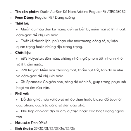
Tên sản phẩm:
Quần Âu Đen Kẻ Nam Aristino Regular Fit ATR0280S2
Form Dáng:
Regular Fit/ Dáng suông
Thiết kế:
Quần âu màu đen kẻ mang đến sự bền bỉ, mềm mại và linh hoạt,
cảm giác dễ chịu khi mặc.
Thiết kế thanh lịch, phù hợp cho môi trường công sở, sự kiện
quan trọng hoặc những dịp trang trọng.
Chất liệu:
68% Polyester: Bền màu, chống nhăn, giữ phom tốt, nhanh khô
và ít thấm nước.
29% Rayon: Mềm mại, thoáng mát, thấm hút tốt, tạo độ rũ nhẹ
và cảm giác dễ chịu khi mặc.
3% Spandex: Co giãn nhẹ, tăng độ đàn hồi, giúp trang phục linh
hoạt và ôm vừa vặn.
Phối với:
Dễ dàng kết hợp với áo sơ mi, áo thun hoặc blazer để tạo nên
các phong cách từ công sở đến dạo phố.
Phù hợp cho các dịp đi làm, dự tiệc hoặc các hoạt động ngoài
trời.
Màu sắc:
Đen 09 kẻ
Kích thước:
29/30/31/32/33/34/35/36