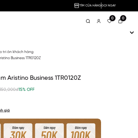
TÌM CỬA HÀNG
GỌI NGAY
0
0
no tri ân khách hàng
stino Business 1TR0120Z
 Aristino Business 1TR0120Z
350,000đ
15% OFF
nh giá