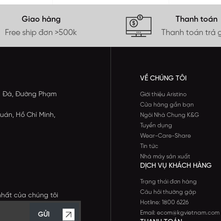
Giao hàng
Thanh toán
Free ship đơn >500k
Thanh toán trả 
VỀ CHÚNG TÔI
ông Đà, Đường Phạm
Giới thiệu Aristino
Cửa hàng gần bạn
uán, Hồ Chí Minh,
Ngôi Nhà Chung K&G
Tuyển dụng
Wear-Care-Share
Tin tức
Nhà máy sản xuất
DỊCH VỤ KHÁCH HÀNG
Trạng thái đơn hàng
Câu hỏi thường gặp
nhất của chúng tôi
Hotline: 1800 6226
Email: ecom@kgvietnam.com
GỬI