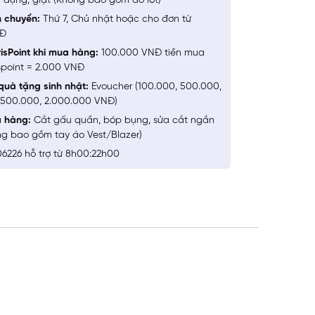
 dụng, giặt (Không bao gồm đồ lót)
n chuyển:
Thứ 7, Chủ nhật hoặc cho đơn từ
NĐ
isPoint khi mua hàng:
100.000 VNĐ tiền mua
spoint = 2.000 VNĐ
quà tặng sinh nhật:
Evoucher (100.000, 500.000,
1.500.000, 2.000.000 VNĐ)
a hàng:
Cắt gấu quần, bóp bụng, sửa cắt ngắn
ng bao gồm tay áo Vest/Blazer)
6226 hỗ trợ từ 8h00:22h00