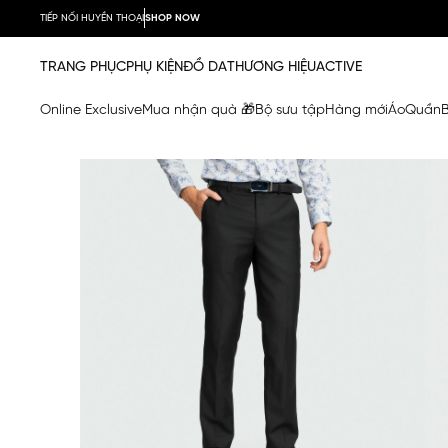
TIẾP NỐI HUYỀN THOẠI
SHOP NOW
TRANG PHỤC
PHỤ KIỆN
ĐỒ DA
THƯƠNG HIỆU
ACTIVE
Online Exclusive
Mua nhận quà 🎁
Bộ sưu tập
Hàng mới
Áo
Quần