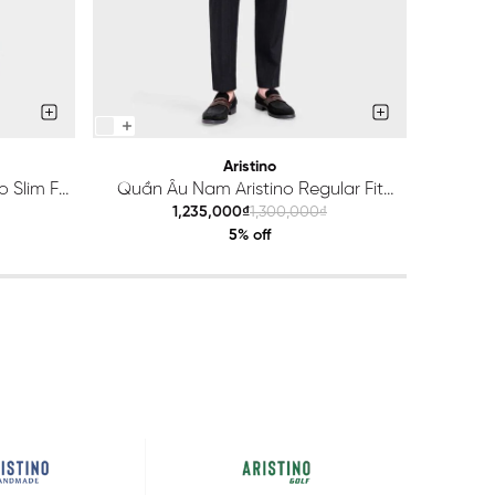
Aristino
 Slim Fit
Quần Âu Nam Aristino Regular Fit
Quầ
ATR203S0H2
1,235,000₫
1,300,000₫
5% off