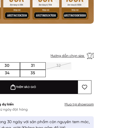
Hướng dẫn chọn size
30
31
32
34
35
THÊM VÀO GIỎ
g dự kiến
Mua tại showroom
 từ ngày đặt hàng
ong 30 ngày với sản phẩm còn nguyên tem mác,