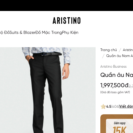
Bộ Đồ
Suits & Blazer
Đồ Mặc Trong
Phụ Kiện
Trang chủ
Aristi
Quần âu Nam Ari
Aristino Business
Quần âu Nam
1,997,500đ
2,
(Giá đã bao gồm VAT)
Viết đá
4.5
(406)