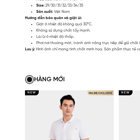
Size:
29/30/31/32/33/34/35
Sản xuất:
Việt Nam
Hướng dẫn bảo quản và giặt ủi:
Giặt ở nhiệt độ không quá 30°C.
Không sử dụng chất tẩy mạnh.
Là/ủi ở nhiệt độ thấp.
Phơi nơi thoáng mát, tránh ánh nắng trực tiếp để giữ chất 
Lưu ý:
Hình ảnh chỉ mang tính chất minh họa. Sản phẩm thực tế có
HÀNG MỚI
NEW
NEW