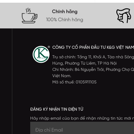
Chính hãng
100% Chính hãng
CÔNG TY CỔ PHẦN ĐẦU TƯ K&G VIỆT NAM
Trụ sở chính: Tầng 11, Khối A, Tòa nhà S
Hùng, Phường Từ Liêm, TP Hà Nội
Chi Nhánh: 84 Nguyễn Trãi, Phường Chợ Q
Việt Nam.
Mã số thuế: 0105911105
ĐĂNG KÝ NHẬN TIN ĐIỆN TỬ
Hãy nhập email của bạn để nhận những tin tức mới 