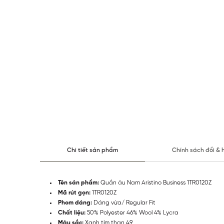
Chi tiết sản phẩm
Chính sách đổi & 
Tên sản phẩm:
Quần âu Nam Aristino Business 1TR0120Z
Mã rút gọn:
1TR0120Z
Phom dáng:
Dáng vừa/ Regular Fit
Chất liệu:
50% Polyester 46% Wool 4% Lycra
Màu sắc:
Xanh tím than 49