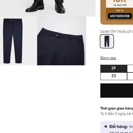
XANH TÍM THAN 49 1
Bảng size
29
33
Thời gian giao hàn
Từ 3 đến 5 ngày kể
Đổi hàng:
tr