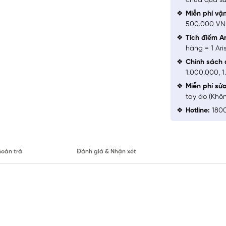
chưa qua sử
Miễn phí vậ
500.000 V
Tích điểm Ar
hàng = 1 Ari
Chính sách 
1.000.000, 
Miễn phí sử
tay áo (Khô
Hotline:
1800
hoàn trả
Đánh giá & Nhận xét