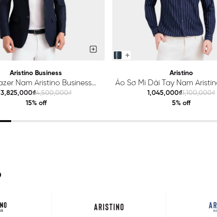
Aristino Business
Aristino
azer Nam Aristino Business
Áo Sơ Mi Dài Tay Nam Aristino
Premio 1BZ201S0H2
ALS425S0H2
3,825,000₫
4,500,000₫
1,045,000₫
1,100,000₫
15% off
5% off
O