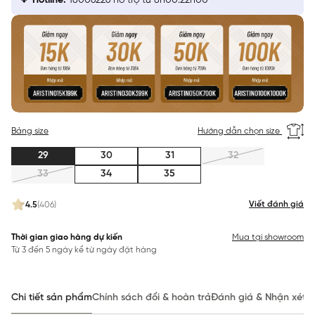
Hotline:
18006226 hỗ trợ từ 8h00:22h00
Bảng size
Hướng dẫn chọn size
29
30
31
32
33
34
35
Viết đánh giá
4.5
(406)
Thời gian giao hàng dự kiến
Mua tại showroom
Từ 3 đến 5 ngày kể từ ngày đặt hàng
Chi tiết sản phẩm
Chính sách đổi & hoàn trả
Đánh giá & Nhận xét