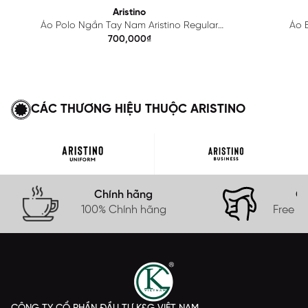
Aristino
Áo Polo Ngắn Tay Nam Aristino Regular
Áo B
APS615EDP01
700,000₫
CÁC THƯƠNG HIỆU THUỘC ARISTINO
Chính hãng
Gi
100% Chính hãng
Free s