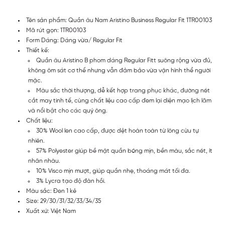
Tên sản phẩm: Quần âu Nam Aristino Business Regular Fit 1TR00103
Mã rút gọn: 1TR00103
Form Dáng: Dáng vừa/ Regular Fit
Thiết kế:
Quần âu Aristino B phom dáng Regular Fitt suông rộng vừa đủ,
không ôm sát cơ thể nhưng vẫn đảm bảo vừa vặn hình thể người
mặc.
Màu sắc thời thượng, dễ kết hợp trang phục khác, đường nét
cắt may tinh tế, cùng chất liệu cao cấp đem lại diện mạo lịch lãm
và nổi bật cho các quý ông.
Chất liệu:
30% Wool len cao cấp, được dệt hoàn toàn từ lông cừu tự
nhiên.
57% Polyester giúp bề mặt quần bóng mịn, bền màu, sắc nét, ít
nhăn nhàu.
10% Visco mịn mượt, giúp quần nhẹ, thoáng mát tối đa.
3% Lycra tạo độ đàn hồi.
Màu sắc: Đen 1 kẻ
Size: 29/30/31/32/33/34/35
Xuất xứ: Việt Nam