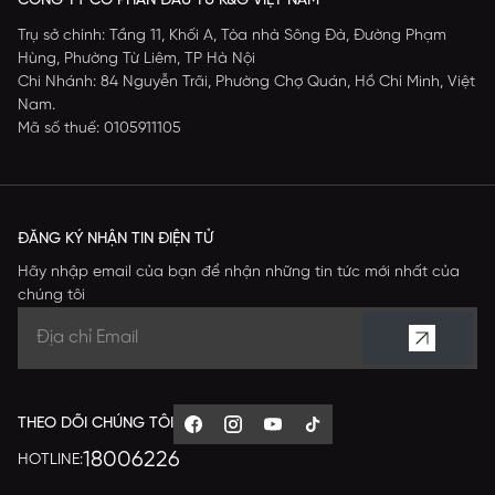
CÔNG TY CỔ PHẦN ĐẦU TƯ K&G VIỆT NAM
Trụ sở chính: Tầng 11, Khối A, Tòa nhà Sông Đà, Đường Phạm
Hùng, Phường Từ Liêm, TP Hà Nội
Chi Nhánh: 84 Nguyễn Trãi, Phường Chợ Quán, Hồ Chí Minh, Việt
Nam.
Mã số thuế: 0105911105
ĐĂNG KÝ NHẬN TIN ĐIỆN TỬ
Hãy nhập email của bạn để nhận những tin tức mới nhất của
chúng tôi
THEO DÕI CHÚNG TÔI
18006226
HOTLINE: