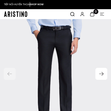
TIẾP NỐI HUYỀN THOẠI
SHOP NOW
0