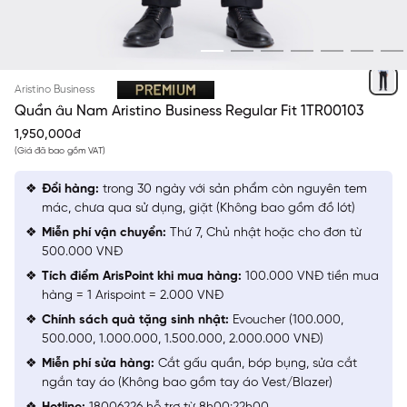
ĐEN
Aristino Business
Quần âu Nam Aristino Business Regular Fit 1TR00103
1,950,000đ
(Giá đã bao gồm VAT)
Đổi hàng:
trong 30 ngày với sản phẩm còn nguyên tem
mác, chưa qua sử dụng, giặt (Không bao gồm đồ lót)
Miễn phí vận chuyển:
Thứ 7, Chủ nhật hoặc cho đơn từ
500.000 VNĐ
Tích điểm ArisPoint khi mua hàng:
100.000 VNĐ tiền mua
hàng = 1 Arispoint = 2.000 VNĐ
Chính sách quà tặng sinh nhật:
Evoucher (100.000,
500.000, 1.000.000, 1.500.000, 2.000.000 VNĐ)
Miễn phí sửa hàng:
Cắt gấu quần, bóp bụng, sửa cắt
ngắn tay áo (Không bao gồm tay áo Vest/Blazer)