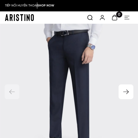
TIẾP NỐI HUYỀN THOẠI
SHOP NOW
0