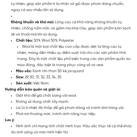
tự nhiên, giúp sản phẩm ít bị nhăn và giữ được phom dáng chuẩn,
ngay cả sau nhiều lần sử dụng.
Kháng khuẩn và khử mùi:
Lông cừu có khả năng kháng khuẩn tự
nhiên, chống nấm mốc và giảm mùi khó chịu, giúp sản phẩm luôn sạch
sẽ và thoải mái khi sử dụng.
Chất liệu:
50% Wool 50% Polyester
Wool là một loại chất liệu cao cấp được dệt từ lông cừu tự
nhiên, mang đến nhiều ưu điểm vượt trội cho các sản phẩm thời
trang. Đây là một chất liệu phổ biến trong các sản phẩm quần áo
mùa đông, đặc biệt là trang phục công sở và vest.
Màu sắc:
Xanh tím than 50 kẻ jacquard
Size:
29, 30, 31, 32, 33, 34, 35
Sản xuất:
Việt Nam
Hướng dẫn bảo quản và giặt ủi:
Giặt khô để giữ chất lượng vải wool.
Không sử dụng chất tẩy mạnh.
Là/ủi ở nhiệt độ thấp để giữ phom dáng và tránh làm hỏng vải.
Phơi nơi thoáng mát, tránh ánh nắng trực tiếp.
Lưu ý
:
Hình ảnh chỉ mang tính chất minh họa. Màu sắc thực tế có thể khác
do ánh sáng và màn hình hiển thị.