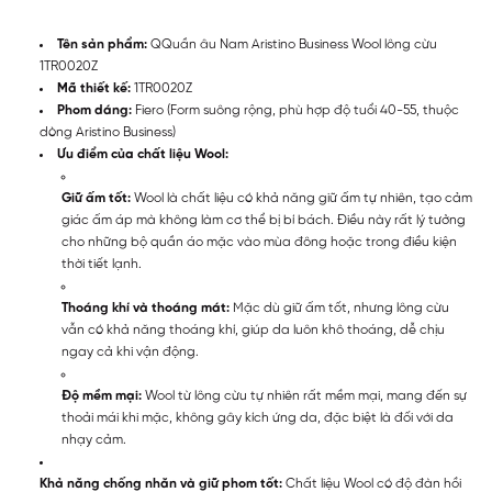
Tên sản phẩm:
QQuần âu Nam Aristino Business Wool lông cừu
1TR0020Z
Mã thiết kế:
1TR0020Z
Phom dáng:
Fiero (Form suông rộng, phù hợp độ tuổi 40-55, thuộc
dòng Aristino Business)
Ưu điểm của chất liệu Wool:
Giữ ấm tốt:
Wool là chất liệu có khả năng giữ ấm tự nhiên, tạo cảm
giác ấm áp mà không làm cơ thể bị bí bách. Điều này rất lý tưởng
cho những bộ quần áo mặc vào mùa đông hoặc trong điều kiện
thời tiết lạnh.
Thoáng khí và thoáng mát:
Mặc dù giữ ấm tốt, nhưng lông cừu
vẫn có khả năng thoáng khí, giúp da luôn khô thoáng, dễ chịu
ngay cả khi vận động.
Độ mềm mại:
Wool từ lông cừu tự nhiên rất mềm mại, mang đến sự
thoải mái khi mặc, không gây kích ứng da, đặc biệt là đối với da
nhạy cảm.
Khả năng chống nhăn và giữ phom tốt:
Chất liệu Wool có độ đàn hồi