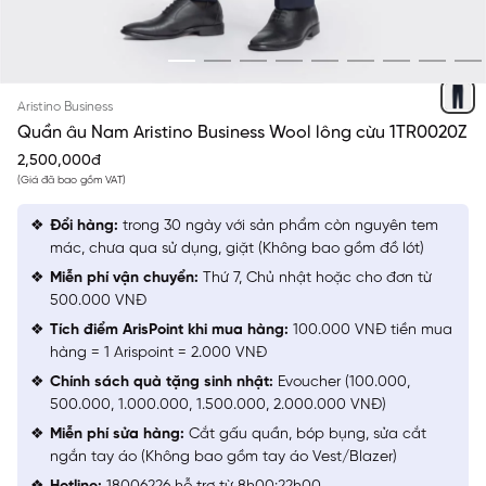
XANH TÍM THAN 50 KẺ JACQUARD
Aristino Business
Quần âu Nam Aristino Business Wool lông cừu 1TR0020Z
2,500,000đ
(Giá đã bao gồm VAT)
Đổi hàng:
trong 30 ngày với sản phẩm còn nguyên tem
mác, chưa qua sử dụng, giặt (Không bao gồm đồ lót)
Miễn phí vận chuyển:
Thứ 7, Chủ nhật hoặc cho đơn từ
500.000 VNĐ
Tích điểm ArisPoint khi mua hàng:
100.000 VNĐ tiền mua
hàng = 1 Arispoint = 2.000 VNĐ
Chính sách quà tặng sinh nhật:
Evoucher (100.000,
500.000, 1.000.000, 1.500.000, 2.000.000 VNĐ)
Miễn phí sửa hàng:
Cắt gấu quần, bóp bụng, sửa cắt
ngắn tay áo (Không bao gồm tay áo Vest/Blazer)