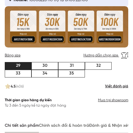
Hotline:
18006226 hỗ trợ từ 8h00:22h00
Bảng size
Hướng dẫn chọn size
29
30
31
32
33
34
35
Viết đánh giá
4.5
(406)
Thời gian giao hàng dự kiến
Mua tại showroom
Từ 3 đến 5 ngày kể từ ngày đặt hàng
Chi tiết sản phẩm
Chính sách đổi & hoàn trả
Đánh giá & Nhận xét