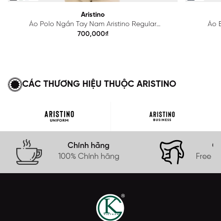
Aristino
Áo Polo Ngắn Tay Nam Aristino Regular
Áo B
APS615EDP01
700,000₫
CÁC THƯƠNG HIỆU THUỘC ARISTINO
Chính hãng
Gi
100% Chính hãng
Free s