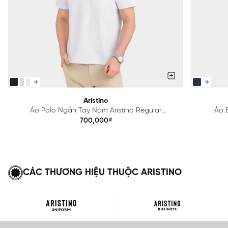
Aristino
Áo Polo Ngắn Tay Nam Aristino Regular
Áo B
APS615EDP01
700,000₫
CÁC THƯƠNG HIỆU THUỘC ARISTINO