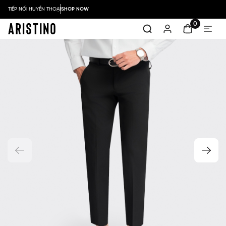
TIẾP NỐI HUYỀN THOẠI
SHOP NOW
0