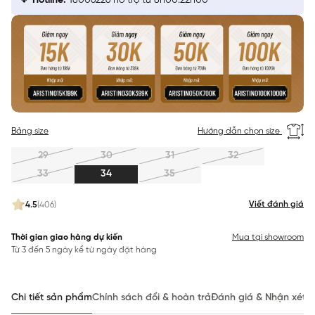
Hotline:
18006226 hỗ trợ từ 8h00:22h00
Bảng size
Hướng dẫn chọn size
29
30
31
32
33
34
35
Viết đánh giá
4.5
(406)
Thời gian giao hàng dự kiến
Mua tại showroom
Từ 3 đến 5 ngày kể từ ngày đặt hàng
Chi tiết sản phẩm
Chính sách đổi & hoàn trả
Đánh giá & Nhận xét