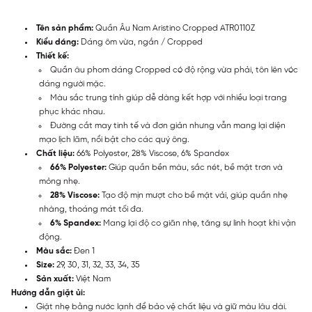
Tên sản phẩm:
Quần Âu Nam Aristino Cropped ATR0110Z
Kiểu dáng:
Dáng ôm vừa, ngắn / Cropped
Thiết kế:
Quần âu phom dáng Cropped có độ rộng vừa phải, tôn lên vóc
dáng người mặc.
Màu sắc trung tính giúp dễ dàng kết hợp với nhiều loại trang
phục khác nhau.
Đường cắt may tinh tế và đơn giản nhưng vẫn mang lại diện
mạo lịch lãm, nổi bật cho các quý ông.
Chất liệu:
66% Polyester, 28% Viscose, 6% Spandex
66% Polyester:
Giúp quần bền màu, sắc nét, bề mặt trơn và
mỏng nhẹ.
28% Viscose:
Tạo độ mịn mượt cho bề mặt vải, giúp quần nhẹ
nhàng, thoáng mát tối đa.
6% Spandex:
Mang lại độ co giãn nhẹ, tăng sự linh hoạt khi vận
động.
Màu sắc:
Đen 1
Size:
29, 30, 31, 32, 33, 34, 35
Sản xuất:
Việt Nam
Hướng dẫn giặt ủi:
Giặt nhẹ bằng nước lạnh để bảo vệ chất liệu và giữ màu lâu dài.