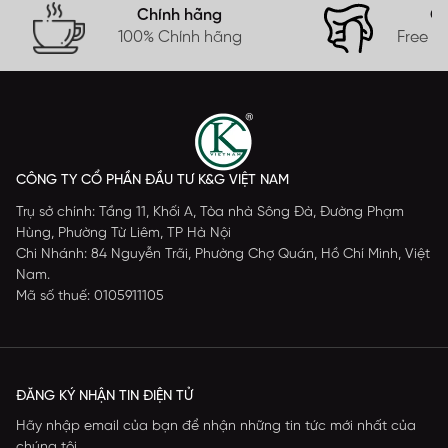
Chính hãng
Gi
100% Chính hãng
Free s
CÔNG TY CỔ PHẦN ĐẦU TƯ K&G VIỆT NAM
Trụ sở chính: Tầng 11, Khối A, Tòa nhà Sông Đà, Đường Phạm
Hùng, Phường Từ Liêm, TP Hà Nội
Chi Nhánh: 84 Nguyễn Trãi, Phường Chợ Quán, Hồ Chí Minh, Việt
Nam.
Mã số thuế: 0105911105
ĐĂNG KÝ NHẬN TIN ĐIỆN TỬ
Hãy nhập email của bạn để nhận những tin tức mới nhất của
chúng tôi