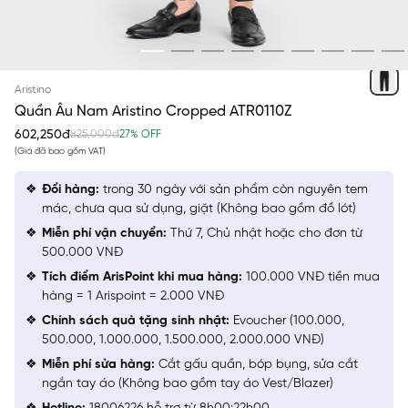
ĐEN
Aristino
Quần Âu Nam Aristino Cropped ATR0110Z
602,250đ
825,000đ
27% OFF
(Giá đã bao gồm VAT)
Đổi hàng:
trong 30 ngày với sản phẩm còn nguyên tem
mác, chưa qua sử dụng, giặt (Không bao gồm đồ lót)
Miễn phí vận chuyển:
Thứ 7, Chủ nhật hoặc cho đơn từ
500.000 VNĐ
Tích điểm ArisPoint khi mua hàng:
100.000 VNĐ tiền mua
hàng = 1 Arispoint = 2.000 VNĐ
Chính sách quà tặng sinh nhật:
Evoucher (100.000,
500.000, 1.000.000, 1.500.000, 2.000.000 VNĐ)
Miễn phí sửa hàng:
Cắt gấu quần, bóp bụng, sửa cắt
ngắn tay áo (Không bao gồm tay áo Vest/Blazer)