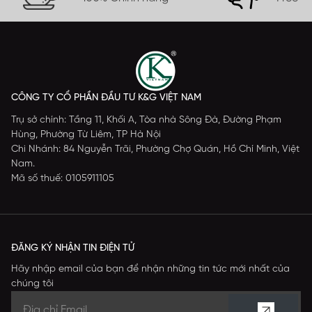
CÔNG TY CỔ PHẦN ĐẦU TƯ K&G VIỆT NAM
Trụ sở chính: Tầng 11, Khối A, Tòa nhà Sông Đà, Đường Phạm
Hùng, Phường Từ Liêm, TP Hà Nội
Chi Nhánh: 84 Nguyễn Trãi, Phường Chợ Quán, Hồ Chí Minh, Việt
Nam.
Mã số thuế: 0105911105
ĐĂNG KÝ NHẬN TIN ĐIỆN TỬ
Hãy nhập email của bạn để nhận những tin tức mới nhất của
chúng tôi