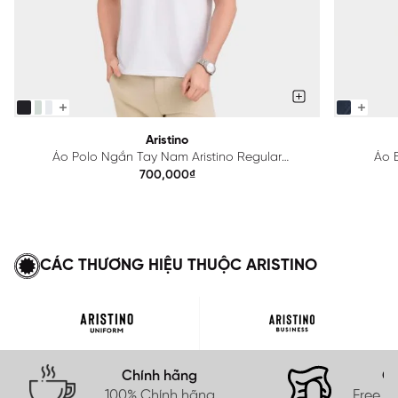
Aristino
Áo Polo Ngắn Tay Nam Aristino Regular
Áo B
APS615EDP01
700,000₫
CÁC THƯƠNG HIỆU THUỘC ARISTINO
Chính hãng
Gi
100% Chính hãng
Free s