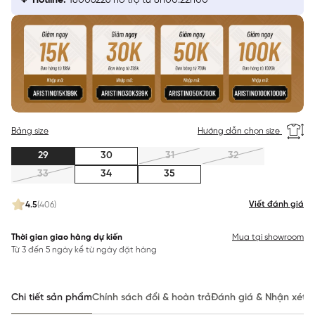
Hotline:
18006226 hỗ trợ từ 8h00:22h00
Bảng size
Hướng dẫn chọn size
29
30
31
32
33
34
35
Viết đánh giá
4.5
(406)
Thời gian giao hàng dự kiến
Mua tại showroom
Từ 3 đến 5 ngày kể từ ngày đặt hàng
Chi tiết sản phẩm
Chính sách đổi & hoàn trả
Đánh giá & Nhận xét