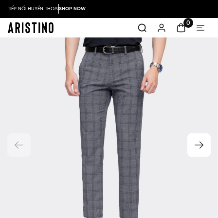
TIẾP NỐI HUYỀN THOẠI
SHOP NOW
0