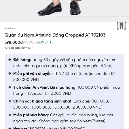
XÁM 277 KẺ DOBBY
Aristino
Quần âu Nam Aristino Dáng Cropped ATR02103
398,000đ
995,000đ
60% OFF
(Giá đã bao gồm VAT)
Đổi hàng:
trong 30 ngày với sản phẩm còn nguyên tem
mác, chưa qua sử dụng, giặt (Không bao gồm đồ lót)
Miễn phí vận chuyển:
Thứ 7, Chủ nhật hoặc cho đơn từ
500.000 VNĐ
Tích điểm ArisPoint khi mua hàng:
100.000 VNĐ tiền mua
hàng = 1 Arispoint = 2.000 VNĐ
Chính sách quà tặng sinh nhật:
Evoucher (100.000,
500.000, 1.000.000, 1.500.000, 2.000.000 VNĐ)
Miễn phí sửa hàng:
Cắt gấu quần, bóp bụng, sửa cắt
ngắn tay áo (Không bao gồm tay áo Vest/Blazer)