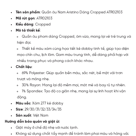
Tên sản phẩm
: Quần âu Nam Aristino Dáng Cropped ATR02103
Mã rút gọn
: ATR02103
Kiểu dáng
: Cropped
Mô tả thiết kế
:
Quần âu phom dáng Cropped, ôm vừa, mang lại vẻ trẻ trung và
hiện đại.
Thiết kế màu xám cùng họa tiết kẻ dobby tinh tế, giúp tạo diện
mạo chỉn chu, lịch lãm. Gam màu trung tính, dễ dàng phối hợp với
nhiều trang phục và phong cách khác nhau.
Chất liệu
:
69% Polyester: Giúp quần bền màu, sắc nét, bề mặt vải trơn
trượt và mỏng nhẹ.
30% Rayon: Mang lại độ mềm mại, mát mẻ và bay rũ tự nhiên.
1% Spandex: Tạo độ co giãn nhẹ, mang lại sự linh hoạt khi vận
động.
Màu sắc
: Xám 277 kẻ dobby
Size
: 29/30/31/32/33/34/35
Sản xuất
: Việt Nam
Hướng dẫn bảo quản và giặt ủi
:
Giặt máy ở chế độ nhẹ với nước lạnh.
Không sử dụng chất tẩy mạnh để tránh làm phai màu và hỏng vải.