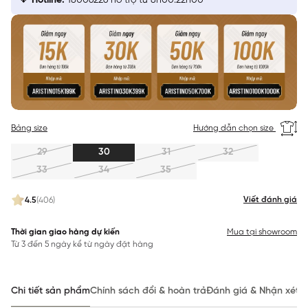
Hotline:
18006226 hỗ trợ từ 8h00:22h00
Bảng size
Hướng dẫn chọn size
29
30
31
32
33
34
35
Viết đánh giá
4.5
(406)
Thời gian giao hàng dự kiến
Mua tại showroom
Từ 3 đến 5 ngày kể từ ngày đặt hàng
Chi tiết sản phẩm
Chính sách đổi & hoàn trả
Đánh giá & Nhận xét