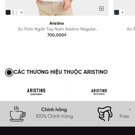
Aristino
Áo Polo Ngắn Tay Nam Aristino Regular
Áo B
APS615EDP01
700,000₫
CÁC THƯƠNG HIỆU THUỘC ARISTINO
Chính hãng
Gi
100% Chính hãng
Free s