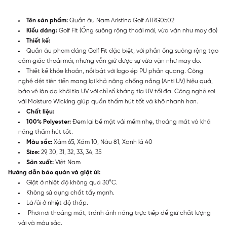
Tên sản phẩm:
Quần âu Nam Aristino Golf ATRG0502
Kiểu dáng:
Golf Fit (Ống suông rộng thoải mái, vừa vặn như may đo)
Thiết kế:
Quần âu phom dáng Golf Fit đặc biệt, với phần ống suông rộng tạo
cảm giác thoải mái, nhưng vẫn giữ được sự vừa vặn như may đo.
Thiết kế khỏe khoắn, nổi bật với logo ép PU phản quang. Công
nghệ dệt tiên tiến mang lại khả năng chống nắng (Anti UV) hiệu quả,
bảo vệ làn da khỏi tia UV với chỉ số kháng tia UV tối đa. Công nghệ sợi
vải Moisture Wicking giúp quần thấm hút tốt và khô nhanh hơn.
Chất liệu:
100% Polyester:
Đem lại bề mặt vải mềm nhẹ, thoáng mát và khả
năng thấm hút tốt.
Màu sắc:
Xám 65, Xám 10, Nâu 81, Xanh lá 40
Size:
29, 30, 31, 32, 33, 34, 35
Sản xuất:
Việt Nam
Hướng dẫn bảo quản và giặt ủi:
Giặt ở nhiệt độ không quá 30°C.
Không sử dụng chất tẩy mạnh.
Là/ủi ở nhiệt độ thấp.
Phơi nơi thoáng mát, tránh ánh nắng trực tiếp để giữ chất lượng
vải và màu sắc.