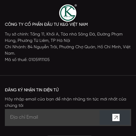
CÔNG TY CỔ PHẦN ĐẦU TƯ K&G VIỆT NAM
Trụ sở chính: Tầng 11, Khối A, Tòa nhà Sông Đà, Đường Phạm
Hùng, Phường Từ Liêm, TP Hà Nội
Chi Nhánh: 84 Nguyễn Trãi, Phường Chợ Quán, Hồ Chí Minh, Việt
Nam.
Mã số thuế: 0105911105
ĐĂNG KÝ NHẬN TIN ĐIỆN TỬ
Hãy nhập email của bạn để nhận những tin tức mới nhất của
chúng tôi