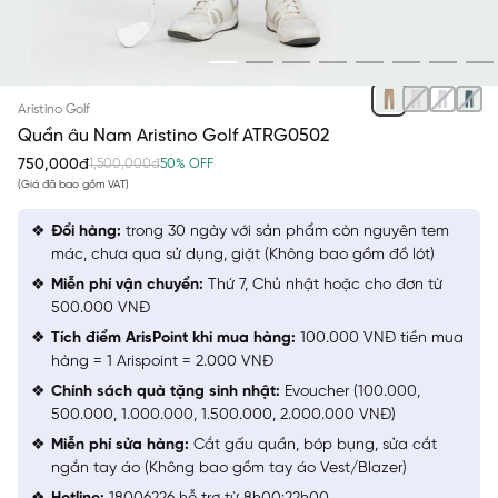
NÂU
Aristino Golf
Quần âu Nam Aristino Golf ATRG0502
750,000đ
1,500,000đ
50% OFF
(Giá đã bao gồm VAT)
Đổi hàng:
trong 30 ngày với sản phẩm còn nguyên tem
mác, chưa qua sử dụng, giặt (Không bao gồm đồ lót)
Miễn phí vận chuyển:
Thứ 7, Chủ nhật hoặc cho đơn từ
500.000 VNĐ
Tích điểm ArisPoint khi mua hàng:
100.000 VNĐ tiền mua
hàng = 1 Arispoint = 2.000 VNĐ
Chính sách quà tặng sinh nhật:
Evoucher (100.000,
500.000, 1.000.000, 1.500.000, 2.000.000 VNĐ)
Miễn phí sửa hàng:
Cắt gấu quần, bóp bụng, sửa cắt
ngắn tay áo (Không bao gồm tay áo Vest/Blazer)