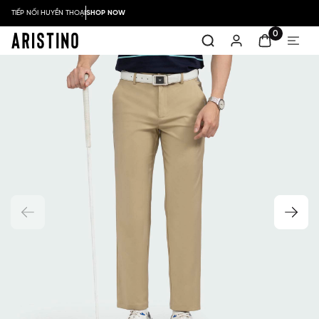
TIẾP NỐI HUYỀN THOẠI
SHOP NOW
0