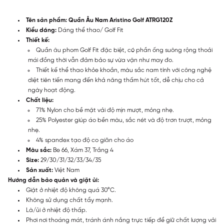
Tên sản phẩm: Quần Âu Nam Aristino Golf ATRG120Z
Kiểu dáng:
Dáng thể thao/ Golf Fit
Thiết kế:
Quần âu phom Golf Fit đặc biệt, có phần ống suông rộng thoải
mái đồng thời vẫn đảm bảo sự vừa vặn như may đo.
Thiết kế thể thao khỏe khoắn, màu sắc nam tính với công nghệ
diệt tiên tiến mang đến khả năng thấm hút tốt, dễ chịu cho cả
ngày hoạt động.
Chất liệu:
71% Nylon cho bề mặt vải độ mịn mượt, mỏng nhẹ.
25% Polyester giúp áo bền màu, sắc nét và độ trơn trượt, mỏng
nhẹ.
4% spandex tạo độ co giãn cho áo
Màu sắc:
Be 66, Xám 37, Trắng 4
Size:
29/30/31/32/33/34/35
Sản xuất:
Việt Nam
Hướng dẫn bảo quản và giặt ủi:
Giặt ở nhiệt độ không quá 30°C.
Không sử dụng chất tẩy mạnh.
Là/ủi ở nhiệt độ thấp.
Phơi nơi thoáng mát, tránh ánh nắng trực tiếp để giữ chất lượng vải