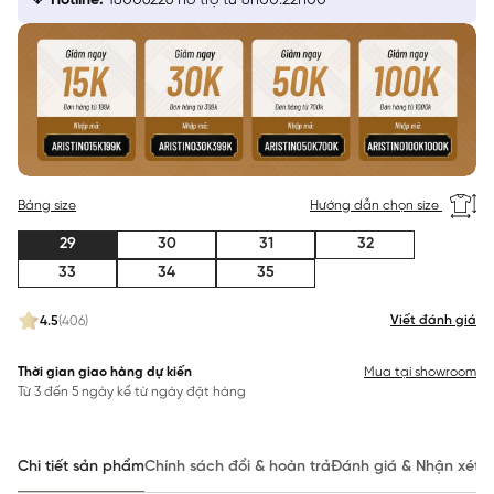
Hotline:
18006226 hỗ trợ từ 8h00:22h00
Bảng size
Hướng dẫn chọn size
29
30
31
32
33
34
35
Viết đánh giá
4.5
(406)
Thời gian giao hàng dự kiến
Mua tại showroom
Từ 3 đến 5 ngày kể từ ngày đặt hàng
Chi tiết sản phẩm
Chính sách đổi & hoàn trả
Đánh giá & Nhận xét