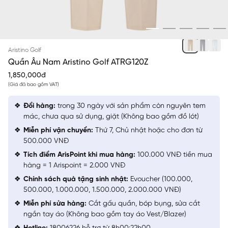
BE 66
Aristino Golf
Quần Âu Nam Aristino Golf ATRG120Z
1,850,000đ
(Giá đã bao gồm VAT)
Đổi hàng:
trong 30 ngày với sản phẩm còn nguyên tem
mác, chưa qua sử dụng, giặt (Không bao gồm đồ lót)
Miễn phí vận chuyển:
Thứ 7, Chủ nhật hoặc cho đơn từ
500.000 VNĐ
Tích điểm ArisPoint khi mua hàng:
100.000 VNĐ tiền mua
hàng = 1 Arispoint = 2.000 VNĐ
Chính sách quà tặng sinh nhật:
Evoucher (100.000,
500.000, 1.000.000, 1.500.000, 2.000.000 VNĐ)
Miễn phí sửa hàng:
Cắt gấu quần, bóp bụng, sửa cắt
ngắn tay áo (Không bao gồm tay áo Vest/Blazer)