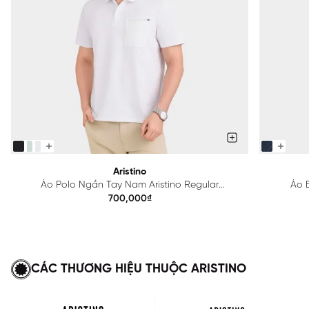
Aristino
Áo Polo Ngắn Tay Nam Aristino Regular
Áo B
APS615EDP01
700,000₫
CÁC THƯƠNG HIỆU THUỘC ARISTINO