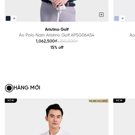
Aristino Golf
Áo Polo Nam Aristino Golf APSG06AS4
Áo
1,062,500₫
1,250,000₫
15% off
HÀNG MỚI
NEW
NEW