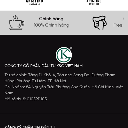
Chính hãng
Gi
100% Chính hãng
Free s
CÔNG TY CỔ PHẦN ĐẦU TƯ K&G VIỆT NAM
Trụ sở chính: Tầng 11, Khối A, Tòa nhà Sông Đà, Đường Phạm
Hùng, Phường Từ Liêm, TP Hà Nội
Chi Nhánh: 84 Nguyễn Trãi, Phường Chợ Quán, Hồ Chí Minh, Việt
Nam.
Mã số thuế: 0105911105
ĐĂNG KÝ NHẬN TIN ĐIỆN TỬ