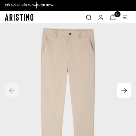
TIẾP NỐI HUYỀN THOẠI
SHOP NOW
0