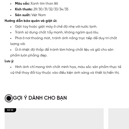
Màu sắc:
Xanh tím than 86
Kích thước:
29/30/31/32/33/34/35
Sản xuất:
Việt Nam
Hướng dẫn bảo quản và giặt ủi:
Giặt tay hoặc giặt máy ở chế độ nhẹ với nước lạnh.
Tránh sử dụng chất tẩy mạnh, không ngâm quá lâu.
Phơi ở nơi thoáng mát, tránh ánh nắng trực tiếp để duy trì chất
lượng vải.
Ủi ở nhiệt độ thấp để tránh làm hỏng chất liệu và giữ cho sản
phẩm luôn phẳng đẹp.
Lưu ý:
Hình ảnh chỉ mang tính chất minh họa, màu sắc sản phẩm thực tế
có thể thay đổi tùy thuộc vào điều kiện ánh sáng và thiết bị hiển thị.
GỢI Ý DÀNH CHO BẠN
NEW