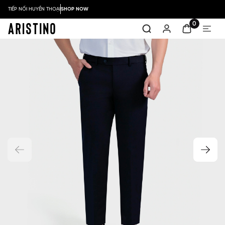
TIẾP NỐI HUYỀN THOẠI
SHOP NOW
0