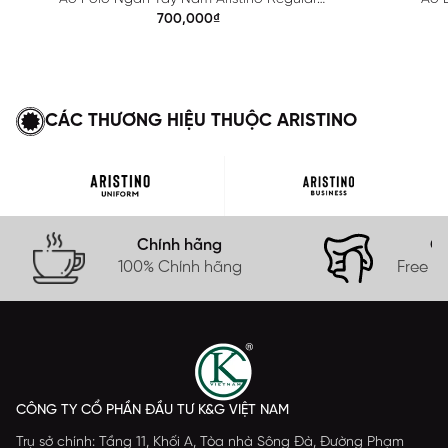
APS615EDP01
700,000₫
CÁC THƯƠNG HIỆU THUỘC ARISTINO
Chính hãng
Gi
100% Chính hãng
Free s
CÔNG TY CỔ PHẦN ĐẦU TƯ K&G VIỆT NAM
Trụ sở chính: Tầng 11, Khối A, Tòa nhà Sông Đà, Đường Phạm