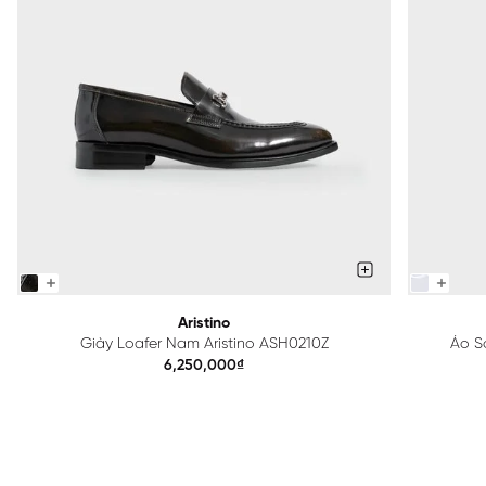
Aristino
Giày Loafer Nam Aristino ASH0210Z
Áo Sơ
6,250,000₫