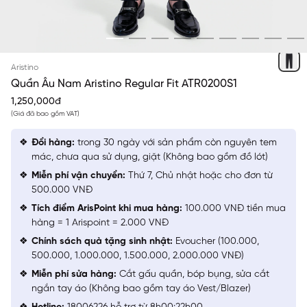
XANH TÍM THAN 86
Aristino
Quần Âu Nam Aristino Regular Fit ATR0200S1
1,250,000đ
(Giá đã bao gồm VAT)
Đổi hàng:
trong 30 ngày với sản phẩm còn nguyên tem
mác, chưa qua sử dụng, giặt (Không bao gồm đồ lót)
Miễn phí vận chuyển:
Thứ 7, Chủ nhật hoặc cho đơn từ
500.000 VNĐ
Tích điểm ArisPoint khi mua hàng:
100.000 VNĐ tiền mua
hàng = 1 Arispoint = 2.000 VNĐ
Chính sách quà tặng sinh nhật:
Evoucher (100.000,
500.000, 1.000.000, 1.500.000, 2.000.000 VNĐ)
Miễn phí sửa hàng:
Cắt gấu quần, bóp bụng, sửa cắt
ngắn tay áo (Không bao gồm tay áo Vest/Blazer)