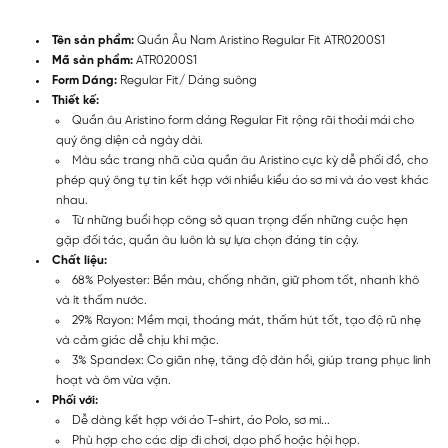
Tên sản phẩm:
Quần Âu Nam Aristino Regular Fit ATR0200S1
Mã sản phẩm:
ATR0200S1
Form Dáng:
Regular Fit/ Dáng suông
Thiết kế:
Quần âu Aristino form dáng Regular Fit rộng rãi thoải mái cho
quý ông diện cả ngày dài.
Màu sắc trang nhã của quần âu Aristino cực kỳ dễ phối đồ, cho
phép quý ông tự tin kết hợp với nhiều kiểu áo sơ mi và áo vest khác
nhau.
Từ những buổi họp công sở quan trọng đến những cuộc hẹn
gặp đối tác, quần âu luôn là sự lựa chọn đáng tin cậy.
Chất liệu:
68% Polyester: Bền màu, chống nhăn, giữ phom tốt, nhanh khô
và ít thấm nước.
29% Rayon: Mềm mại, thoáng mát, thấm hút tốt, tạo độ rũ nhẹ
và cảm giác dễ chịu khi mặc.
3% Spandex: Co giãn nhẹ, tăng độ đàn hồi, giúp trang phục linh
hoạt và ôm vừa vặn.
Phối với:
Dễ dàng kết hợp với áo T-shirt, áo Polo, sơ mi...
Phù hợp cho các dịp đi chơi, dạo phố hoặc hội họp.