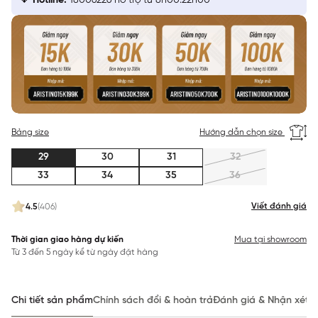
Hotline:
18006226 hỗ trợ từ 8h00:22h00
Bảng size
Hướng dẫn chọn size
29
30
31
32
33
34
35
36
Viết đánh giá
4.5
(406)
Thời gian giao hàng dự kiến
Mua tại showroom
Từ 3 đến 5 ngày kể từ ngày đặt hàng
Chi tiết sản phẩm
Chính sách đổi & hoàn trả
Đánh giá & Nhận xét