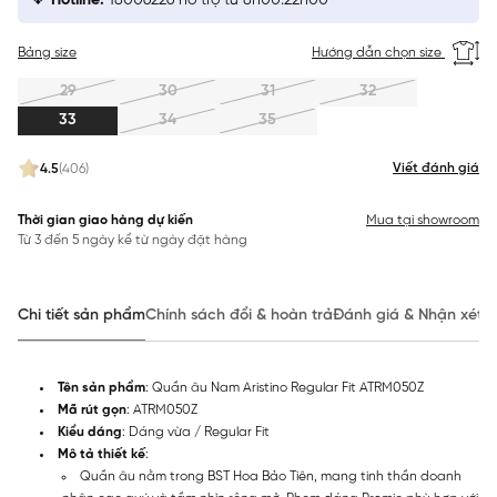
Hotline:
18006226 hỗ trợ từ 8h00:22h00
Bảng size
Hướng dẫn chọn size
29
30
31
32
33
34
35
Viết đánh giá
4.5
(406)
Thời gian giao hàng dự kiến
Mua tại showroom
Từ 3 đến 5 ngày kể từ ngày đặt hàng
Chi tiết sản phẩm
Chính sách đổi & hoàn trả
Đánh giá & Nhận xét
Tên sản phẩm
: Quần âu Nam Aristino Regular Fit ATRM050Z
Mã rút gọn
: ATRM050Z
Kiểu dáng
: Dáng vừa / Regular Fit
Mô tả thiết kế
:
Quần âu nằm trong BST Hoa Bảo Tiên, mang tinh thần doanh