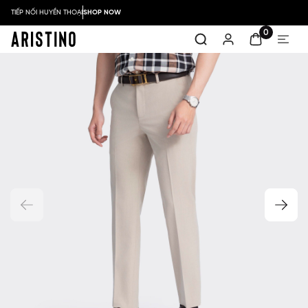
TIẾP NỐI HUYỀN THOẠI
SHOP NOW
0