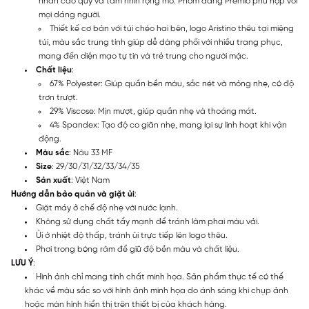
nhân cao quý và tầm nhìn rộng mở. Phom dáng Premio phù hợp với
mọi dáng người.
Thiết kế cơ bản với túi chéo hai bên, logo Aristino thêu tại miệng
túi, màu sắc trung tính giúp dễ dàng phối với nhiều trang phục,
mang đến diện mạo tự tin và trẻ trung cho người mặc.
Chất liệu
:
67% Polyester: Giúp quần bền màu, sắc nét và mỏng nhẹ, có độ
trơn trượt.
29% Viscose: Mịn mượt, giúp quần nhẹ và thoáng mát.
4% Spandex: Tạo độ co giãn nhẹ, mang lại sự linh hoạt khi vận
động.
Màu sắc
: Nâu 33 MF
Size
: 29/30/31/32/33/34/35
Sản xuất
: Việt Nam
Hướng dẫn bảo quản và giặt ủi
:
Giặt máy ở chế độ nhẹ với nước lạnh.
Không sử dụng chất tẩy mạnh để tránh làm phai màu vải.
Ủi ở nhiệt độ thấp, tránh ủi trực tiếp lên logo thêu.
Phơi trong bóng râm để giữ độ bền màu và chất liệu.
LƯU Ý
:
Hình ảnh chỉ mang tính chất minh họa. Sản phẩm thực tế có thể
khác về màu sắc so với hình ảnh minh họa do ánh sáng khi chụp ảnh
hoặc màn hình hiển thị trên thiết bị của khách hàng.