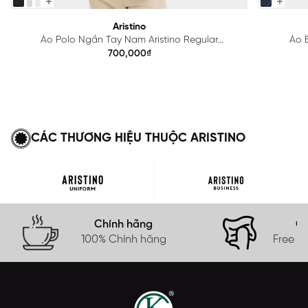
Aristino
Áo Polo Ngắn Tay Nam Aristino Regular
Áo B
APS615EDP01
700,000₫
CÁC THƯƠNG HIỆU THUỘC ARISTINO
Chính hãng
Gi
100% Chính hãng
Free s