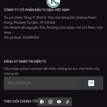
CÔNG TY CỔ PHẦN ĐẦU TƯ K&G VIỆT NAM
Trụ sở chính: Tầng 11, Khối A, Tòa nhà Sông Đà, Đường Phạm
Hùng, Phường Từ Liêm, TP Hà Nội
Chi Nhánh: 84 Nguyễn Trãi, Phường Chợ Quán, Hồ Chí Minh, Việt
Nam.
Mã số thuế: 0105911105
ĐĂNG KÝ NHẬN TIN ĐIỆN TỬ
Hãy nhập email của bạn để nhận những tin tức mới nhất của
chúng tôi
THEO DÕI CHÚNG TÔI