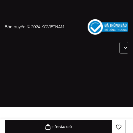
Bản quyền © 2024 KGVIETNAM
THÊM VÀO GIỎ