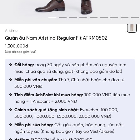
NÂU 33 MF
Aristino
Quần âu Nam Aristino Regular Fit ATRM050Z
1,300,000đ
(Giá đã bao gồm VAT)
Đổi hàng:
trong 30 ngày với sản phẩm còn nguyên tem
mác, chưa qua sử dụng, giặt (Không bao gồm đồ lót)
Miễn phí vận chuyển:
Thứ 7, Chủ nhật hoặc cho đơn từ
500.000 VNĐ
Tích điểm ArisPoint khi mua hàng:
100.000 VNĐ tiền mua
hàng = 1 Arispoint = 2.000 VNĐ
Chính sách quà tặng sinh nhật:
Evoucher (100.000,
500.000, 1.000.000, 1.500.000, 2.000.000 VNĐ)
Miễn phí sửa hàng:
Cắt gấu quần, bóp bụng, sửa cắt
ngắn tay áo (Không bao gồm tay áo Vest/Blazer)