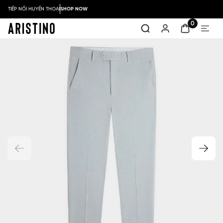
TIẾP NỐI HUYỀN THOẠI
SHOP NOW
0