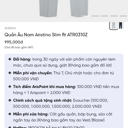
XÁM 306
Aristino
Quần Âu Nam Aristino Slim fit ATR0310Z
995,000đ
(Giá đã bao gồm VAT)
Đổi hàng:
trong 30 ngày với sản phẩm còn nguyên tem
mác, chưa qua sử dụng, giặt (Không bao gồm đồ lót)
Miễn phí vận chuyển:
Thứ 7, Chủ nhật hoặc cho đơn từ
500.000 VNĐ
Tích điểm ArisPoint khi mua hàng:
100.000 VNĐ tiền mua
hàng = 1 Arispoint = 2.000 VNĐ
Chính sách quà tặng sinh nhật:
Evoucher (100.000,
500.000, 1.000.000, 1.500.000, 2.000.000 VNĐ)
Miễn phí sửa hàng:
Cắt gấu quần, bóp bụng, sửa cắt
ngắn tay áo (Không bao gồm tay áo Vest/Blazer)