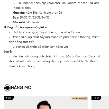
Phù hợp với nhiều dịp khác nhau như đi làm, tham dự sự kiện,
hoặc đi chơi.
Màu sắc:
Xám 306, Xanh tím than 26
Size:
29/30/31/32/33/34/35
Sản xuất:
Việt Nam
Hướng dẫn bảo quản và giặt ủi:
Giặt tay hoặc giặt máy ở chế độ nhẹ với nước lạnh.
Tránh sử dụng chất tẩy rửa mạnh và phơi nơi khô thoáng, tránh
ánh nắng trực tiếp.
Ủi ở nhiệt độ thấp để tránh làm hỏng vải.
Lưu ý:
Hình ảnh chỉ mang tính chất minh họa. Sản phẩm thực tế có thể
khác về màu sắc do ánh sáng khi chụp hoặc màn hình hiển thị của
thiết bị khách hàng.
HÀNG MỚI
NEW
NEW