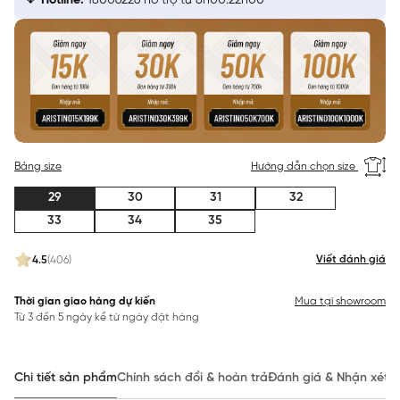
Hotline:
18006226 hỗ trợ từ 8h00:22h00
Bảng size
Hướng dẫn chọn size
29
30
31
32
33
34
35
Viết đánh giá
4.5
(406)
Thời gian giao hàng dự kiến
Mua tại showroom
Từ 3 đến 5 ngày kể từ ngày đặt hàng
Chi tiết sản phẩm
Chính sách đổi & hoàn trả
Đánh giá & Nhận xét