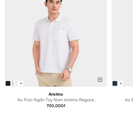
Aristino
Áo Polo Ngắn Tay Nam Aristino Regular
Áo B
APS615EDP01
700,000₫