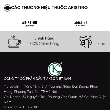
CÁC THƯƠNG HIỆU THUỘC ARISTINO
Chính hãng
Gi
100% Chính hãng
Free s
CÔNG TY CỔ PHẦN ĐẦU TƯ K&G VIỆT NAM
Trụ sở chính: Tầng 11, Khối A, Tòa nhà Sông Đà, Đường Phạm
Hùng, Phường Từ Liêm, TP Hà Nội
Chi Nhánh: 84 Nguyễn Trãi, Phường Chợ Quán, Hồ Chí Minh, Việt
Nam.
Mã số thuế: 0105911105