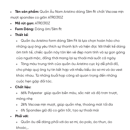
Tên sản phẩm:
Quần Âu Nam Aristino dáng Slim fit chất Viscose mịn
mượt spandex co giãn ATR0310Z
Mã rút gọn:
ATR0310Z
Form Dáng:
Dáng ôm/Slim fit
Thiết kế
:
Quần âu Aristino form dáng Slim Fit là lựa chọn hoàn hảo cho
những quý ông yêu thích sự thanh lịch và hiện đại. Với thiết kế dáng
ôm tinh tế, chiếc quần này tôn lên vẻ đẹp nam tính và sự gọn gàng
của người mặc, đồng thời mang lại sự thoải mái suốt cả ngày.
Tông màu trung tính của quần âu Aristino cực kỳ dễ phối đồ,
cho phép quý ông tự tin kết hợp với nhiều kiểu áo sơ mi và áo vest
khác nhau. Từ những buổi họp công sở quan trọng đến những
cuộc hẹn gặp đối tác.
Chất liệu:
66% Polyester giúp quần bền màu, sắc nét và độ trơn trượt,
mỏng nhẹ
28% Viscose mịn mượt, giúp quần nhẹ, thoáng mát tối đa
6% Spandex giữ độ co giãn tốt, tạo sự thoải mái
Phối với:
Quần âu dễ dàng phối với áo sơ mi, áo polo, áo thun, áo
khoác,..