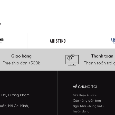
O
Giao hàng
Thanh toán
Free ship đơn >500k
Thanh toán trả 
VỀ CHÚNG TÔI
ông Đà, Đường Phạm
Giới thiệu Aristino
Cửa hàng gần bạn
uán, Hồ Chí Minh,
Ngôi Nhà Chung K&G
Tuyển dụng