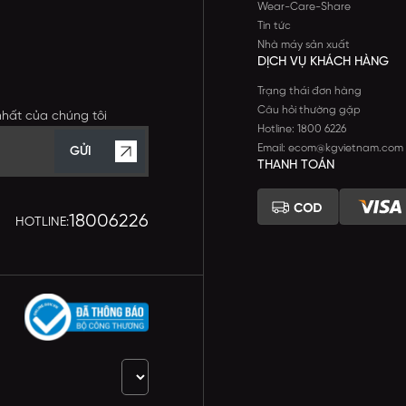
Wear-Care-Share
Tin tức
Nhà máy sản xuất
DỊCH VỤ KHÁCH HÀNG
Trạng thái đơn hàng
Câu hỏi thường gặp
nhất của chúng tôi
Hotline: 1800 6226
Email: ecom@kgvietnam.com
GỬI
THANH TOÁN
18006226
HOTLINE: