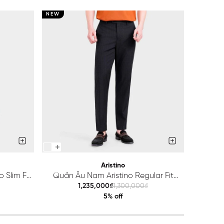
NEW
NEW
Aristino
 Slim Fit
Quần Âu Nam Aristino Regular Fit
Quầ
ATR203S0H2
1,235,000₫
1,300,000₫
5% off