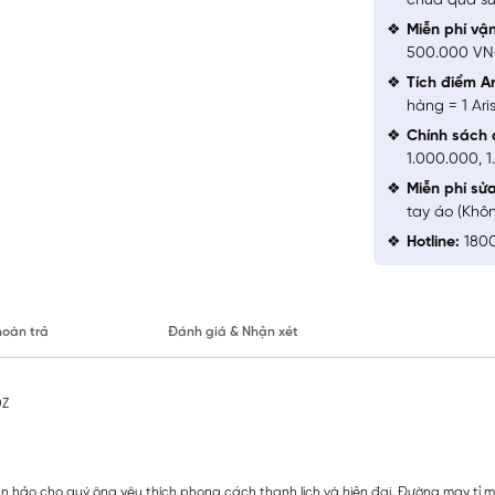
chưa qua sử
Miễn phí vậ
500.000 V
Tích điểm Ar
hàng = 1 Ari
Chính sách 
1.000.000, 
Miễn phí sử
tay áo (Khô
Hotline:
1800
hoàn trả
Đánh giá & Nhận xét
0Z
n hảo cho quý ông yêu thích phong cách thanh lịch và hiện đại. Đường may tỉ mỉ