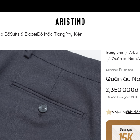
Bộ Đồ
Suits & Blazer
Đồ Mặc Trong
Phụ Kiện
Trang chủ
Aristi
Quần âu Nam Ari
Aristino Business
Quần âu Nam
2,350,000đ
(Giá đã bao gồm VAT)
Viết đá
4.5
(406)