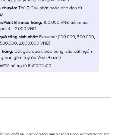
 dụng, giặt (Không bao gồm đồ lót)
n chuyển:
Thứ 7, Chủ nhật hoặc cho đơn từ
NĐ
isPoint khi mua hàng:
100.000 VNĐ tiền mua
spoint = 2.000 VNĐ
quà tặng sinh nhật:
Evoucher (100.000, 500.000,
1.500.000, 2.000.000 VNĐ)
a hàng:
Cắt gấu quần, bóp bụng, sửa cắt ngắn
ng bao gồm tay áo Vest/Blazer)
6226 hỗ trợ từ 8h00:22h00
 cùng chất liệu cao cấp tạo nên sự sang trọng và thời trang, phù