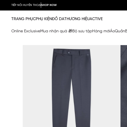
TIẾP NỐI HUYỀN THOẠI
SHOP NOW
TRANG PHỤC
PHỤ KIỆN
ĐỒ DA
THƯƠNG HIỆU
ACTIVE
Online Exclusive
Mua nhận quà 🎁
Bộ sưu tập
Hàng mới
Áo
Quần