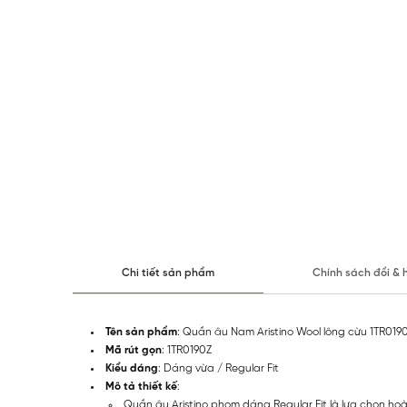
Chi tiết sản phẩm
Chính sách đổi & 
Tên sản phẩm
: Quần âu Nam Aristino Wool lông cừu 1TR019
Mã rút gọn
: 1TR0190Z
Kiểu dáng
: Dáng vừa / Regular Fit
Mô tả thiết kế
:
Quần âu Aristino phom dáng Regular Fit là lựa chọn hoà