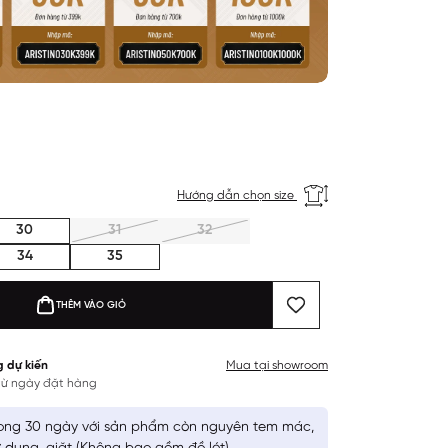
Hướng dẫn chọn size
30
31
32
34
35
THÊM VÀO GIỎ
g dự kiến
Mua tại showroom
 từ ngày đặt hàng
ong 30 ngày với sản phẩm còn nguyên tem mác,