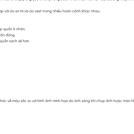
ợp với áo sơ mi và áo vest trong nhiều hoàn cảnh khác nhau.
p quần ít nhăn.
 vận động.
 quần sạch sẽ hơn.
hác về màu sắc so với hình ảnh minh họa do ánh sáng khi chụp ảnh hoặc màn hình