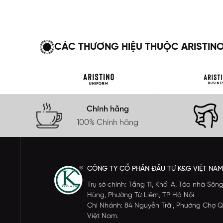
CÁC THƯƠNG HIỆU THUỘC ARISTIN
Chính hãng
100% Chính hãng
CÔNG TY CỔ PHẦN ĐẦU TƯ K&G VIỆT NAM
Trụ sở chính: Tầng 11, Khối A, Tòa nhà S
Hùng, Phường Từ Liêm, TP Hà Nội
Chi Nhánh: 84 Nguyễn Trãi, Phường Chợ Q
Việt Nam.