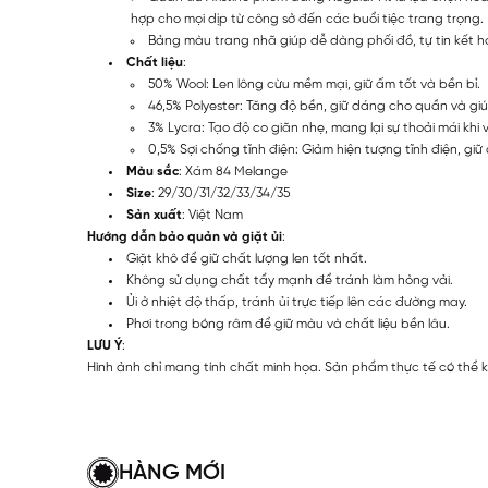
hợp cho mọi dịp từ công sở đến các buổi tiệc trang trọng.
Bảng màu trang nhã giúp dễ dàng phối đồ, tự tin kết h
Chất liệu
:
50% Wool: Len lông cừu mềm mại, giữ ấm tốt và bền bỉ.
46,5% Polyester: Tăng độ bền, giữ dáng cho quần và giú
3% Lycra: Tạo độ co giãn nhẹ, mang lại sự thoải mái khi
0,5% Sợi chống tĩnh điện: Giảm hiện tượng tĩnh điện, giữ
Màu sắc
: Xám 84 Melange
Size
: 29/30/31/32/33/34/35
Sản xuất
: Việt Nam
Hướng dẫn bảo quản và giặt ủi
:
Giặt khô để giữ chất lượng len tốt nhất.
Không sử dụng chất tẩy mạnh để tránh làm hỏng vải.
Ủi ở nhiệt độ thấp, tránh ủi trực tiếp lên các đường may.
Phơi trong bóng râm để giữ màu và chất liệu bền lâu.
LƯU Ý
:
Hình ảnh chỉ mang tính chất minh họa. Sản phẩm thực tế có thể k
HÀNG MỚI