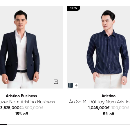
NEW
Aristino Business
Aristino
azer Nam Aristino Business
Áo Sơ Mi Dài Tay Nam Aristino
Premio 1BZ201S0H2
ALS425S0H2
3,825,000₫
4,500,000₫
1,045,000₫
1,100,000₫
15% off
5% off