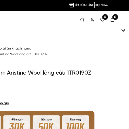
TÌM CỬA HÀNG
GỌI NGAY
0
0
no tri ân khách hàng
stino Wool lông cừu 1TR0190Z
 Aristino Wool lông cừu 1TR0190Z
nh giá