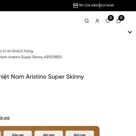
TÌM CỬA HÀNG
GỌI NGAY
0
0
no tri ân khách hàng
Nam Aristino Super Skinny AIP001BS0
iệt Nam Aristino Super Skinny
nh giá