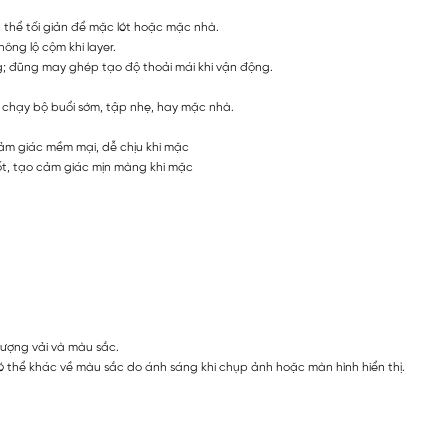
thể tối giản để mặc lót hoặc mặc nhà.
ng lộ cộm khi layer.
; đũng may ghép tạo độ thoải mái khi vận động.
, chạy bộ buổi sớm, tập nhẹ, hay mặc nhà.
cảm giác mềm mại, dễ chịu khi mặc
ốt, tạo cảm giác mịn màng khi mặc
lượng vải và màu sắc.
 thể khác về màu sắc do ánh sáng khi chụp ảnh hoặc màn hình hiển thị.