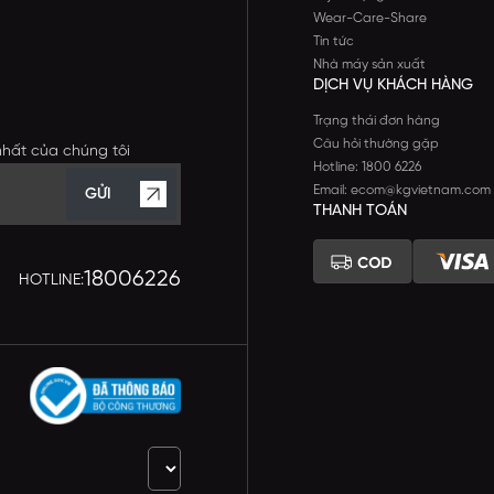
Wear-Care-Share
Tin tức
Nhà máy sản xuất
DỊCH VỤ KHÁCH HÀNG
Trạng thái đơn hàng
Câu hỏi thường gặp
nhất của chúng tôi
Hotline: 1800 6226
Email: ecom@kgvietnam.com
GỬI
THANH TOÁN
18006226
HOTLINE: