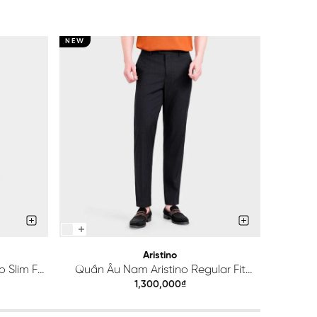
NEW
NEW
Aristino
 Slim Fit
Quần Âu Nam Aristino Regular Fit
Quầ
ATR203S0H2
1,300,000₫