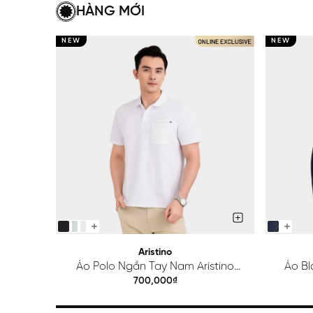
HÀNG MỚI
NEW
NEW
Aristino
Áo Polo Ngắn Tay Nam Aristino
Áo Bl
Regular APS615EDP01
700,000₫