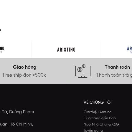
O
Giao hàng
Thanh toán
Free ship đơn >500k
Thanh toán trả 
VỀ CHÚNG TÔI
ông Đà, Đường Phạm
Giới thiệu Aristino
Cửa hàng gần bạn
uán, Hồ Chí Minh,
Ngôi Nhà Chung K&G
Tuyển dụng