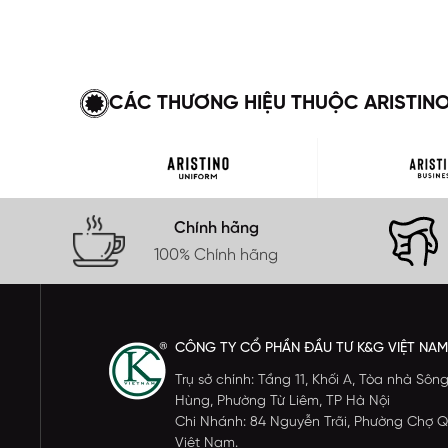
CÁC THƯƠNG HIỆU THUỘC ARISTIN
Chính hãng
100% Chính hãng
CÔNG TY CỔ PHẦN ĐẦU TƯ K&G VIỆT NAM
Trụ sở chính: Tầng 11, Khối A, Tòa nhà S
Hùng, Phường Từ Liêm, TP Hà Nội
Chi Nhánh: 84 Nguyễn Trãi, Phường Chợ Q
Việt Nam.