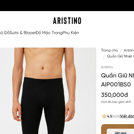
Bộ Đồ
Suits & Blazer
Đồ Mặc Trong
Phụ Kiện
Trang chủ
Aristi
Quần Giữ Nhiệt 
Aristino
Quần Giữ Nh
AIP001BS0
350,000đ
(Giá đã bao gồm VAT)
Viết đá
4.5
(406)