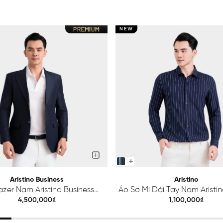
NEW
Aristino Business
Aristino
azer Nam Aristino Business
Áo Sơ Mi Dài Tay Nam Aristino
Premio 1BZ201S0H2
ALS425S0H2
4,500,000₫
1,100,000₫