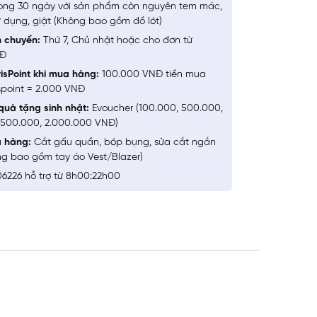
ong 30 ngày với sản phẩm còn nguyên tem mác,
 dụng, giặt (Không bao gồm đồ lót)
n chuyển:
Thứ 7, Chủ nhật hoặc cho đơn từ
NĐ
isPoint khi mua hàng:
100.000 VNĐ tiền mua
spoint = 2.000 VNĐ
quà tặng sinh nhật:
Evoucher (100.000, 500.000,
1.500.000, 2.000.000 VNĐ)
a hàng:
Cắt gấu quần, bóp bụng, sửa cắt ngắn
ng bao gồm tay áo Vest/Blazer)
6226 hỗ trợ từ 8h00:22h00