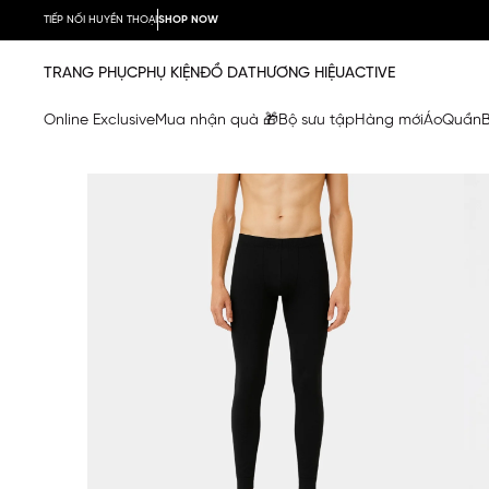
TIẾP NỐI HUYỀN THOẠI
SHOP NOW
TRANG PHỤC
PHỤ KIỆN
ĐỒ DA
THƯƠNG HIỆU
ACTIVE
Online Exclusive
Mua nhận quà 🎁
Bộ sưu tập
Hàng mới
Áo
Quần