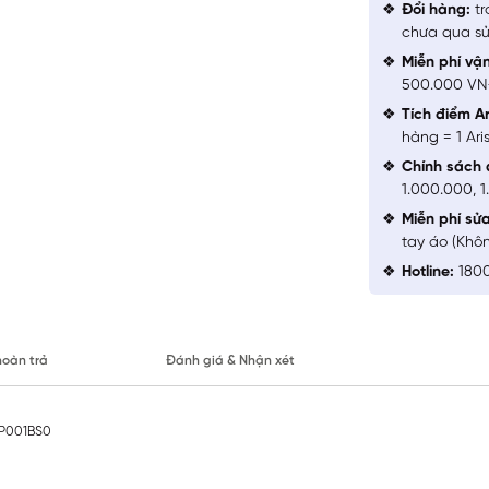
Đổi hàng:
tr
chưa qua sử
Miễn phí vậ
500.000 V
Tích điểm Ar
hàng = 1 Ari
Chính sách 
1.000.000, 
Miễn phí sử
tay áo (Khô
Hotline:
1800
hoàn trả
Đánh giá & Nhận xét
IP001BS0