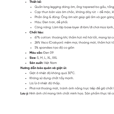
Thiết kế:
Quần long legging dáng ôm, ống tapered bo gấu, tổng 
Cạp thun bản vừa ôm chắc, không dây rút – dễ mặc, khô
Phần ống & đũng: Ống ôm sát giúp giữ ấm và gọn gàng
Màu: Đen trơn, dễ phối.
Công năng: Làm lớp base layer đi làm/đi chơi mùa lạnh
Chất liệu:
67% cotton: thoáng khí, thấm hút mồ hôi tốt, mang lại 
28% Visco (Crabyon): mềm mại, thoáng mát, thấm hút t
5% spandex
:
tạo độ co giãn
Màu sắc:
Đen 09
Size:
S, M, L, XL, XXL
Sản xuất:
Việt Nam
Hướng dẫn bảo quản và giặt ủi:
Giặt ở nhiệt độ không quá 30°C.
Không sử dụng chất tẩy mạnh.
Là/ủi ở nhiệt độ thấp.
Phơi nơi thoáng mát, tránh ánh nắng trực tiếp để giữ chất 
Lưu ý:
Hình ảnh chỉ mang tính chất minh họa. Sản phẩm thực tế có