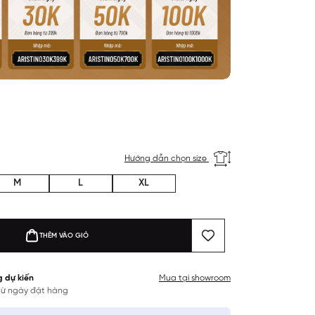
Hướng dẫn chọn size
M
L
XL
THÊM VÀO GIỎ
g dự kiến
Mua tại showroom
 từ ngày đặt hàng