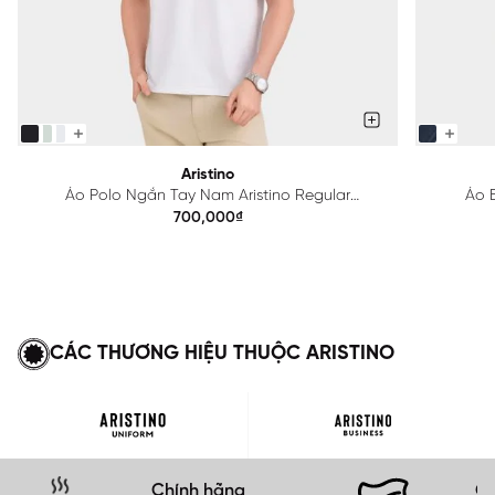
Aristino
Áo Polo Ngắn Tay Nam Aristino Regular
Áo B
APS615EDP01
700,000₫
CÁC THƯƠNG HIỆU THUỘC ARISTINO
Chính hãng
Gi