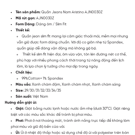
Tên sản phẩm:
Quần Jeans Nam Aristino AJN0030Z
Mã rút gọn:
AJN0030Z
Form Dáng:
Dáng ôm / Slim Fit
Thiết kế:
Quần jean slim fit mang lại cảm giác thoải mái, mềm mại nhưng
vẫn giữ được form dáng chuẩn. Với độ co giãn nhẹ từ Spandex,
quần giúp dễ dàng vận động mà không gò bó.
Thiết kế slim fit hiện đại, ôm vừa vặn, tôn lên đường nét cơ thể,
phù hợp với nhiều phong cách thời trang từ năng động đến lịch
lãm, là lựa chọn lý tưởng cho mọi dịp trong ngày.
Chất liệu:
99%Cotton+ 1% Spandex
Màu sắc:
Xanh chàm đậm, Xanh chàm nhạt, Xanh chàm sáng
Size:
29/30/31/32/33/34/35
Sản xuất:
Việt Nam
Hướng dẫn giặt ủi:
Giặt:
Giặt bằng nước lạnh hoặc nước ấm nhẹ (dưới 30°C). Giặt riêng
biệt với các màu sắc khác để tránh bị phai màu.
Phơi:
Phơi ở nơi thoáng mát, tránh ánh nắng trực tiếp để không làm
phai màu và giữ độ bền của vải.
Ủi:
Ủi ở nhiệt độ thấp hoặc sử dụng chế độ ủi vải polyester trên bàn