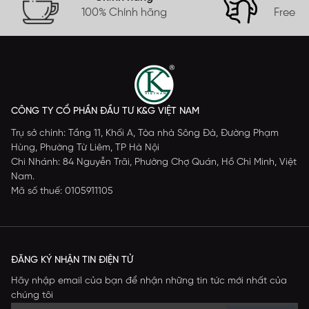
100% Chính hãng
Free s
CÔNG TY CỔ PHẦN ĐẦU TƯ K&G VIỆT NAM
Trụ sở chính: Tầng 11, Khối A, Tòa nhà Sông Đà, Đường Phạm
Hùng, Phường Từ Liêm, TP Hà Nội
Chi Nhánh: 84 Nguyễn Trãi, Phường Chợ Quán, Hồ Chí Minh, Việt
Nam.
Mã số thuế: 0105911105
ĐĂNG KÝ NHẬN TIN ĐIỆN TỬ
Hãy nhập email của bạn để nhận những tin tức mới nhất của
chúng tôi