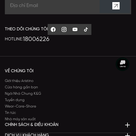
THEO DÕI CHÚNG TÔI
18006226
HOTLINE:
VỀ CHÚNG TÔI
Giới thiệu Aristino
Cửa hàng gần bạn
Ngôi Nhà Chung K&G
Tuyển dụng
Wear-Care-Share
Tin tức
Nhà máy sản xuất
CHÍNH SÁCH & ĐIỀU KHOẢN
DỊCH VỤ KHÁCH HÀNG