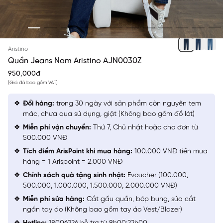
XANH CHÀM ĐẬM
Aristino
Quần Jeans Nam Aristino AJN0030Z
950,000đ
(Giá đã bao gồm VAT)
Đổi hàng:
trong 30 ngày với sản phẩm còn nguyên tem
mác, chưa qua sử dụng, giặt (Không bao gồm đồ lót)
Miễn phí vận chuyển:
Thứ 7, Chủ nhật hoặc cho đơn từ
500.000 VNĐ
Tích điểm ArisPoint khi mua hàng:
100.000 VNĐ tiền mua
hàng = 1 Arispoint = 2.000 VNĐ
Chính sách quà tặng sinh nhật:
Evoucher (100.000,
500.000, 1.000.000, 1.500.000, 2.000.000 VNĐ)
Miễn phí sửa hàng:
Cắt gấu quần, bóp bụng, sửa cắt
ngắn tay áo (Không bao gồm tay áo Vest/Blazer)