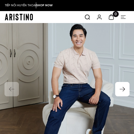
TIẾP NỐI HUYỀN THOẠI
SHOP NOW
0