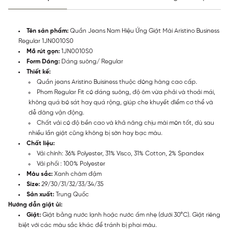
Tên sản phẩm:
Quần Jeans Nam Hiệu Ứng Giặt Mài Aristino Business
Regular 1JN0010S0
Mã rút gọn:
1JN0010S0
Form Dáng:
Dáng suông/ Regular
Thiết kế:
Quần jeans Aristino Buisiness thuộc dòng hàng cao cấp.
Phom Regular Fit có dáng suông, độ ôm vừa phải và thoải mái,
không quá bó sát hay quá rộng, giúp che khuyết điểm cơ thể và
dễ dàng vận động.
Chất vải có độ bền cao và khả năng chịu mài mòn tốt, dù sau
nhiều lần giặt cũng không bị sờn hay bạc màu.
Chất liệu:
Vải chính: 36% Polyester, 31% Visco, 31% Cotton, 2% Spandex
Vải phối : 100% Polyester
Màu sắc:
Xanh chàm đậm
Size:
29/30/31/32/33/34/35
Sản xuất:
Trung Quốc
Hướng dẫn giặt ủi:
Giặt:
Giặt bằng nước lạnh hoặc nước ấm nhẹ (dưới 30°C). Giặt riêng
biệt với các màu sắc khác để tránh bị phai màu.