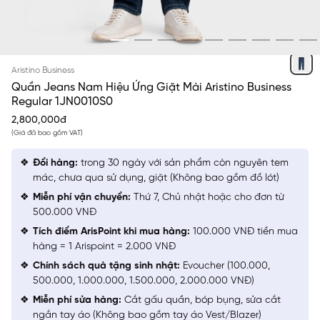
XANH CHÀM ĐẬM
Aristino Business
Quần Jeans Nam Hiệu Ứng Giặt Mài Aristino Business
Regular 1JN0010S0
2,800,000đ
(Giá đã bao gồm VAT)
Đổi hàng:
trong 30 ngày với sản phẩm còn nguyên tem
mác, chưa qua sử dụng, giặt (Không bao gồm đồ lót)
Miễn phí vận chuyển:
Thứ 7, Chủ nhật hoặc cho đơn từ
500.000 VNĐ
Tích điểm ArisPoint khi mua hàng:
100.000 VNĐ tiền mua
hàng = 1 Arispoint = 2.000 VNĐ
Chính sách quà tặng sinh nhật:
Evoucher (100.000,
500.000, 1.000.000, 1.500.000, 2.000.000 VNĐ)
Miễn phí sửa hàng:
Cắt gấu quần, bóp bụng, sửa cắt
ngắn tay áo (Không bao gồm tay áo Vest/Blazer)