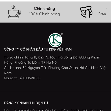
Chính hãng
Gi
100% Chính hãng
Free s
CÔNG TY CỔ PHẦN ĐẦU TƯ K&G VIỆT NAM
Trụ sở chính: Tầng 11, Khối A, Tòa nhà Sông Đà, Đường Phạm
Hùng, Phường Từ Liêm, TP Hà Nội
Chi Nhánh: 84 Nguyễn Trãi, Phường Chợ Quán, Hồ Chí Minh, Việt
Nam.
Mã số thuế: 0105911105
ĐĂNG KÝ NHẬN TIN ĐIỆN TỬ
Hãy nhập email của bạn để nhận những tin tức mới nhất của