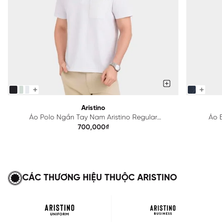
Aristino
Áo Polo Ngắn Tay Nam Aristino Regular
Áo B
APS615EDP01
700,000₫
CÁC THƯƠNG HIỆU THUỘC ARISTINO