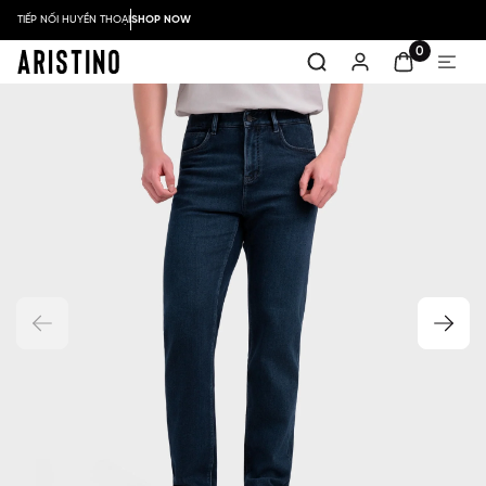
TIẾP NỐI HUYỀN THOẠI
SHOP NOW
0