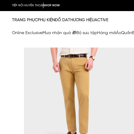
TIẾP NỐI HUYỀN THOẠI
SHOP NOW
TRANG PHỤC
PHỤ KIỆN
ĐỒ DA
THƯƠNG HIỆU
ACTIVE
Online Exclusive
Mua nhận quà 🎁
Bộ sưu tập
Hàng mới
Áo
Quần