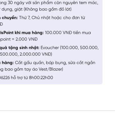
ong 30 ngày với sản phẩm còn nguyên tem mác,
 dụng, giặt (Không bao gồm đồ lót)
n chuyển:
Thứ 7, Chủ nhật hoặc cho đơn từ
NĐ
isPoint khi mua hàng:
100.000 VNĐ tiền mua
spoint = 2.000 VNĐ
quà tặng sinh nhật:
Evoucher (100.000, 500.000,
1.500.000, 2.000.000 VNĐ)
a hàng:
Cắt gấu quần, bóp bụng, sửa cắt ngắn
ng bao gồm tay áo Vest/Blazer)
6226 hỗ trợ từ 8h00:22h00