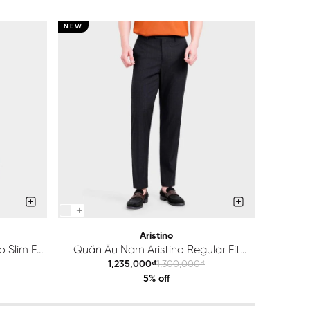
NEW
NEW
Aristino
 Slim Fit
Quần Âu Nam Aristino Regular Fit
Quầ
ATR203S0H2
1,235,000₫
1,300,000₫
5% off