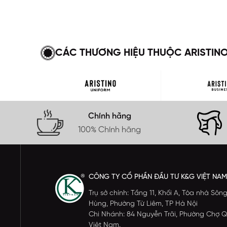
CÁC THƯƠNG HIỆU THUỘC ARISTIN
Chính hãng
100% Chính hãng
CÔNG TY CỔ PHẦN ĐẦU TƯ K&G VIỆT NAM
Trụ sở chính: Tầng 11, Khối A, Tòa nhà S
Hùng, Phường Từ Liêm, TP Hà Nội
Chi Nhánh: 84 Nguyễn Trãi, Phường Chợ Q
Việt Nam.