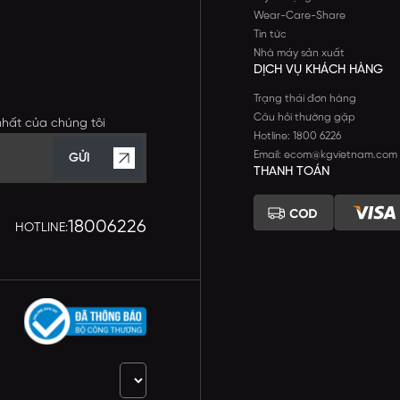
Wear-Care-Share
Tin tức
Nhà máy sản xuất
DỊCH VỤ KHÁCH HÀNG
Trạng thái đơn hàng
Câu hỏi thường gặp
nhất của chúng tôi
Hotline: 1800 6226
Email: ecom@kgvietnam.com
GỬI
THANH TOÁN
18006226
HOTLINE: