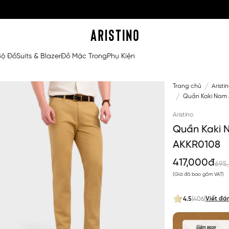
Bộ Đồ
Suits & Blazer
Đồ Mặc Trong
Phụ Kiện
Trang chủ
Aristi
Quần Kaki Nam A
Aristino
Quần Kaki N
AKKR0108
417,000đ
695
(Giá đã bao gồm VAT)
Viết đá
4.5
(406)