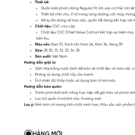
Thiết kế:
Quần kaki phom dáng Regular Fit ôm vừa cơ thể, tôn lên
Thiết kế chỉn chu, tỉ mỉ trong từng đường cắt may, mang 
Với sự đa dạng về màu sắc, quần dễ dàng kết hợp với n
Chất liệu:
CVC cao cấp
Chất liệu CVC (Chief Value Cotton) kết hợp sự mềm mại,
bền lâu.
Màu sắc:
Đen 01, Xanh tím than 24, Xám 34, Vàng 59
Size:
29, 30, 31, 32, 33, 34, 35
Sản xuất:
Việt Nam
Hướng dẫn giặt ủi:
Giặt nhẹ bằng nước lạnh để bảo vệ chất liệu và màu sắc 
Không sử dụng chất tẩy rửa mạnh.
Ủi ở nhiệt độ thấp hoặc sử dụng bàn ủi hơi nước.
Hướng dẫn bảo quản:
Tránh phơi dưới ánh nắng trực tiếp để giữ màu và phom d
Lưu trữ quần ở nơi khô ráo, thoáng mát.
Lưu ý:
Hình ảnh chỉ mang tính chất minh họa. Màu sắc sản phẩm th
HÀNG MỚI