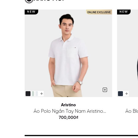
NEW
NEW
Aristino
Áo Polo Ngắn Tay Nam Aristino
Áo Bl
Regular APS615EDP01
700,000₫