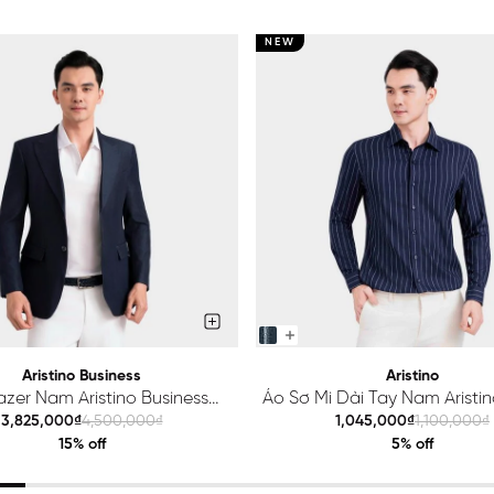
NEW
Aristino Business
Aristino
azer Nam Aristino Business
Áo Sơ Mi Dài Tay Nam Aristino
Premio 1BZ201S0H2
ALS425S0H2
3,825,000₫
4,500,000₫
1,045,000₫
1,100,000₫
15% off
5% off