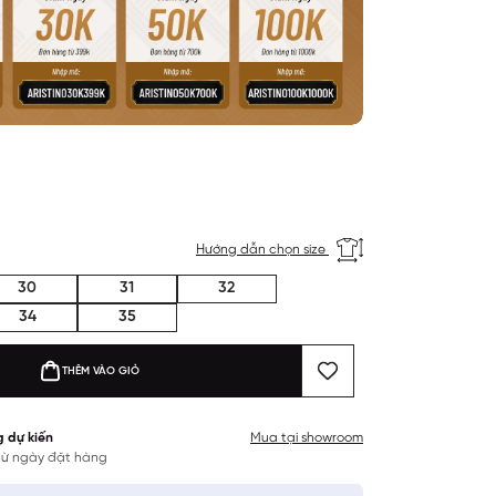
Hướng dẫn chọn size
30
31
32
34
35
THÊM VÀO GIỎ
g dự kiến
Mua tại showroom
 từ ngày đặt hàng