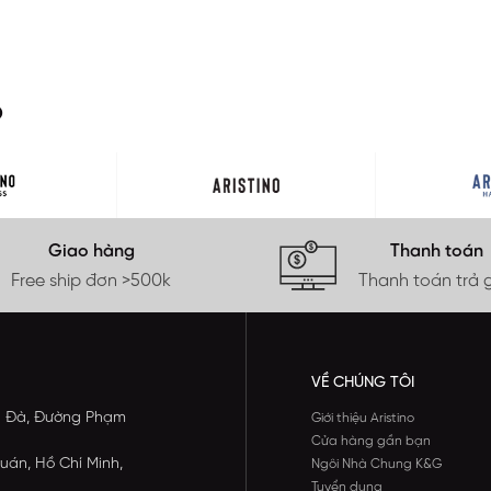
O
Giao hàng
Thanh toán
Free ship đơn >500k
Thanh toán trả 
VỀ CHÚNG TÔI
ông Đà, Đường Phạm
Giới thiệu Aristino
Cửa hàng gần bạn
uán, Hồ Chí Minh,
Ngôi Nhà Chung K&G
Tuyển dụng