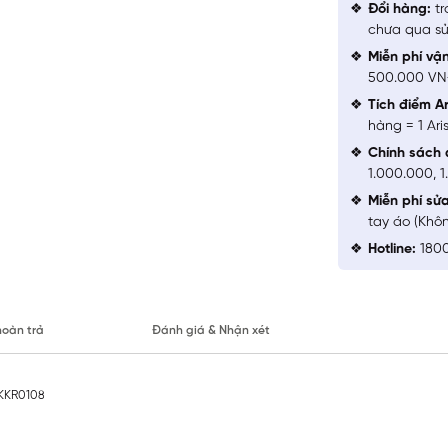
Đổi hàng:
tr
chưa qua sử
Miễn phí vậ
500.000 V
Tích điểm Ar
hàng = 1 Ari
Chính sách 
1.000.000, 
Miễn phí sử
tay áo (Khô
Hotline:
1800
hoàn trả
Đánh giá & Nhận xét
AKKR0108