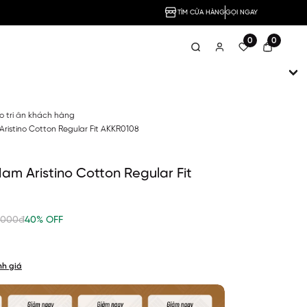
TÌM CỬA HÀNG
GỌI NGAY
0
0
no tri ân khách hàng
ristino Cotton Regular Fit AKKR0108
am Aristino Cotton Regular Fit
,000đ
40% OFF
nh giá