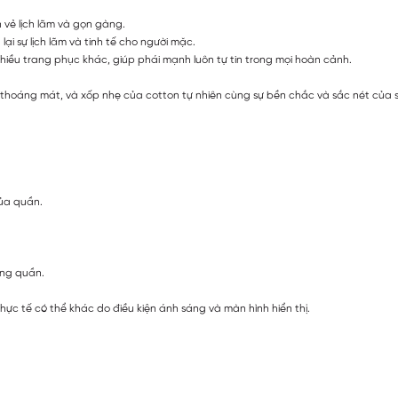
 vẻ lịch lãm và gọn gàng.
lại sự lịch lãm và tinh tế cho người mặc.
hiều trang phục khác, giúp phái mạnh luôn tự tin trong mọi hoàn cảnh.
 thoáng mát, và xốp nhẹ của cotton tự nhiên cùng sự bền chắc và sắc nét của s
của quần.
áng quần.
ực tế có thể khác do điều kiện ánh sáng và màn hình hiển thị.