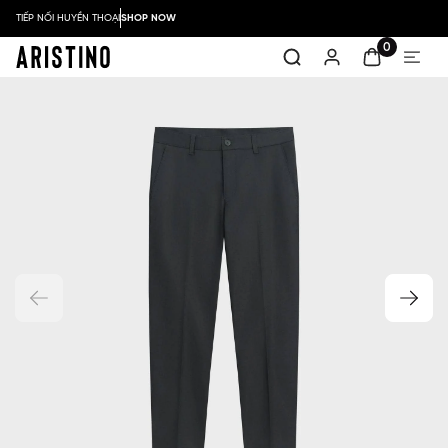
TIẾP NỐI HUYỀN THOẠI
SHOP NOW
0