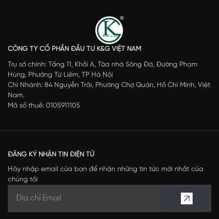
CÔNG TY CỔ PHẦN ĐẦU TƯ K&G VIỆT NAM
Trụ sở chính: Tầng 11, Khối A, Tòa nhà Sông Đà, Đường Phạm
Hùng, Phường Từ Liêm, TP Hà Nội
Chi Nhánh: 84 Nguyễn Trãi, Phường Chợ Quán, Hồ Chí Minh, Việt
Nam.
Mã số thuế: 0105911105
ĐĂNG KÝ NHẬN TIN ĐIỆN TỬ
Hãy nhập email của bạn để nhận những tin tức mới nhất của
chúng tôi