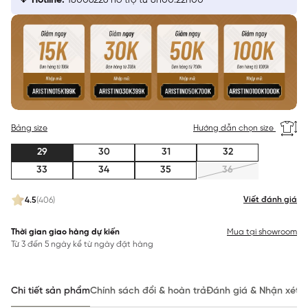
Hotline:
18006226 hỗ trợ từ 8h00:22h00
Bảng size
Hướng dẫn chọn size
29
30
31
32
33
34
35
36
Viết đánh giá
4.5
(406)
Thời gian giao hàng dự kiến
Mua tại showroom
Từ 3 đến 5 ngày kể từ ngày đặt hàng
Chi tiết sản phẩm
Chính sách đổi & hoàn trả
Đánh giá & Nhận xét