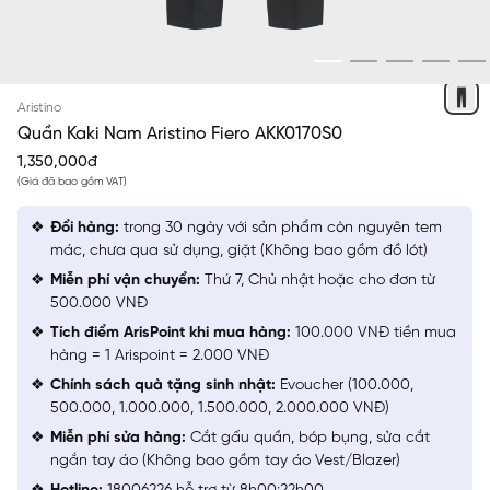
ĐEN 1
Aristino
Quần Kaki Nam Aristino Fiero AKK0170S0
1,350,000đ
(Giá đã bao gồm VAT)
Đổi hàng:
trong 30 ngày với sản phẩm còn nguyên tem
mác, chưa qua sử dụng, giặt (Không bao gồm đồ lót)
Miễn phí vận chuyển:
Thứ 7, Chủ nhật hoặc cho đơn từ
500.000 VNĐ
Tích điểm ArisPoint khi mua hàng:
100.000 VNĐ tiền mua
hàng = 1 Arispoint = 2.000 VNĐ
Chính sách quà tặng sinh nhật:
Evoucher (100.000,
500.000, 1.000.000, 1.500.000, 2.000.000 VNĐ)
Miễn phí sửa hàng:
Cắt gấu quần, bóp bụng, sửa cắt
ngắn tay áo (Không bao gồm tay áo Vest/Blazer)