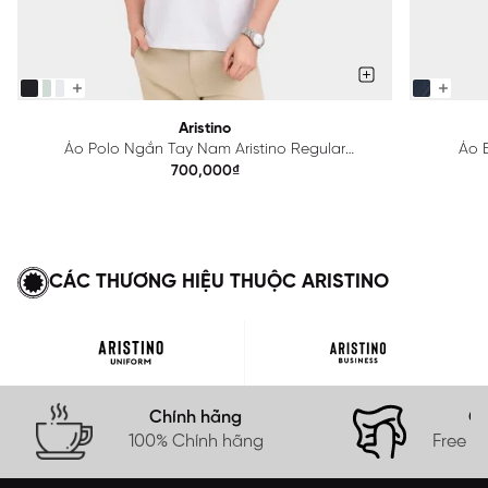
Aristino
Áo Polo Ngắn Tay Nam Aristino Regular
Áo B
APS615EDP01
700,000₫
CÁC THƯƠNG HIỆU THUỘC ARISTINO
Chính hãng
Gi
100% Chính hãng
Free s