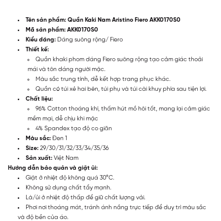
Tên sản phẩm: Quần Kaki Nam Aristino Fiero AKK0170S0
Mã sản phẩm:
AKK0170S0
Kiểu dáng:
Dáng suông rộng/ Fiero
Thiết kế:
Quần khaki phom dáng Fiero suông rộng tạo cảm giác thoải
mái và tôn dáng người mặc.
Màu sắc trung tính, dễ kết hợp trang phục khác.
Quần có túi xẻ hai bên, túi phụ và túi cài khuy phía sau tiện lợi.
Chất liệu:
96% Cotton thoáng khí, thấm hút mồ hôi tốt, mang lại cảm giác
mềm mại, dễ chịu khi mặc
4% Spandex tạo độ co giãn
Màu sắc:
Đen 1
Size:
29/30/31/32/33/34/35/36
Sản xuất:
Việt Nam
Hướng dẫn bảo quản và giặt ủi:
Giặt ở nhiệt độ không quá 30°C.
Không sử dụng chất tẩy mạnh.
Là/ủi ở nhiệt độ thấp để giữ chất lượng vải.
Phơi nơi thoáng mát, tránh ánh nắng trực tiếp để duy trì màu sắc
và độ bền của áo.