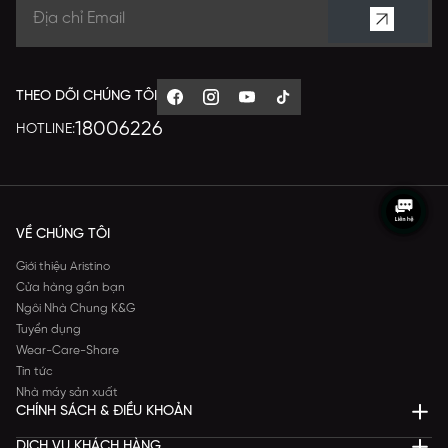
THEO DÕI CHÚNG TÔI
18006226
HOTLINE:
VỀ CHÚNG TÔI
Giới thiệu Aristino
Cửa hàng gần bạn
Ngôi Nhà Chung K&G
Tuyển dụng
Wear-Care-Share
Tin tức
Nhà máy sản xuất
CHÍNH SÁCH & ĐIỀU KHOẢN
DỊCH VỤ KHÁCH HÀNG