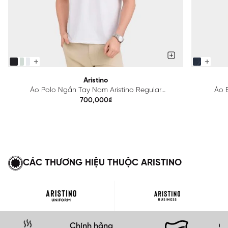
Aristino
Áo Polo Ngắn Tay Nam Aristino Regular
Áo B
APS615EDP01
700,000₫
CÁC THƯƠNG HIỆU THUỘC ARISTINO
Chính hãng
Gi