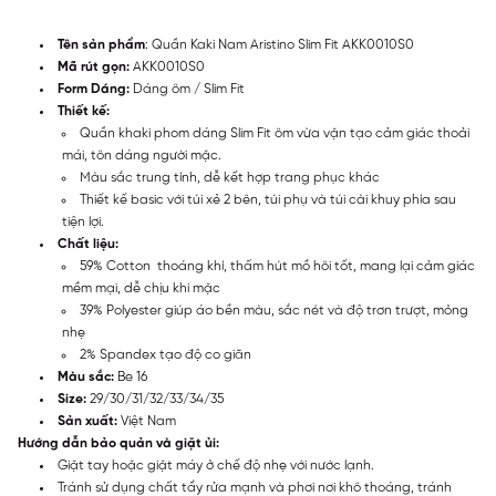
Tên sản phẩm
: Quần Kaki Nam Aristino Slim Fit AKK0010S0
Mã rút gọn:
AKK0010S0
Form Dáng:
Dáng ôm / Slim Fit
Thiết kế:
Quần khaki phom dáng Slim Fit ôm vừa vặn tạo cảm giác thoải
mái, tôn dáng người mặc.
Màu sắc trung tính, dễ kết hợp trang phục khác
Thiết kế basic với túi xẻ 2 bên, túi phụ và túi cài khuy phía sau
tiện lợi.
Chất liệu:
59% Cotton thoáng khí, thấm hút mồ hôi tốt, mang lại cảm giác
mềm mại, dễ chịu khi mặc
39% Polyester giúp áo bền màu, sắc nét và độ trơn trượt, mỏng
nhẹ
2% Spandex tạo độ co giãn
Màu sắc:
Be 16
Size:
29/30/31/32/33/34/35
Sản xuất:
Việt Nam
Hướng dẫn bảo quản và giặt ủi:
Giặt tay hoặc giặt máy ở chế độ nhẹ với nước lạnh.
Tránh sử dụng chất tẩy rửa mạnh và phơi nơi khô thoáng, tránh