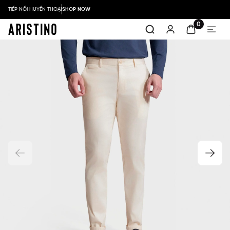
TIẾP NỐI HUYỀN THOẠI
SHOP NOW
0