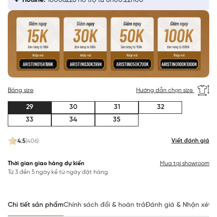
Hotline:
18006226 hỗ trợ từ 8h00:22h00
Bảng size
Hướng dẫn chọn size
29
30
31
32
33
34
35
Viết đánh giá
4.5
(406)
Thời gian giao hàng dự kiến
Mua tại showroom
Từ 3 đến 5 ngày kể từ ngày đặt hàng
Chi tiết sản phẩm
Chính sách đổi & hoàn trả
Đánh giá & Nhận xét