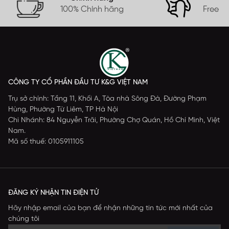
100% Chính hãng
Free s
CÔNG TY CỔ PHẦN ĐẦU TƯ K&G VIỆT NAM
Trụ sở chính: Tầng 11, Khối A, Tòa nhà Sông Đà, Đường Phạm
Hùng, Phường Từ Liêm, TP Hà Nội
Chi Nhánh: 84 Nguyễn Trãi, Phường Chợ Quán, Hồ Chí Minh, Việt
Nam.
Mã số thuế: 0105911105
ĐĂNG KÝ NHẬN TIN ĐIỆN TỬ
Hãy nhập email của bạn để nhận những tin tức mới nhất của
chúng tôi